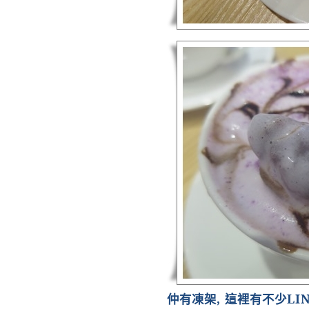
仲有凍架
,
這裡有不少
LI