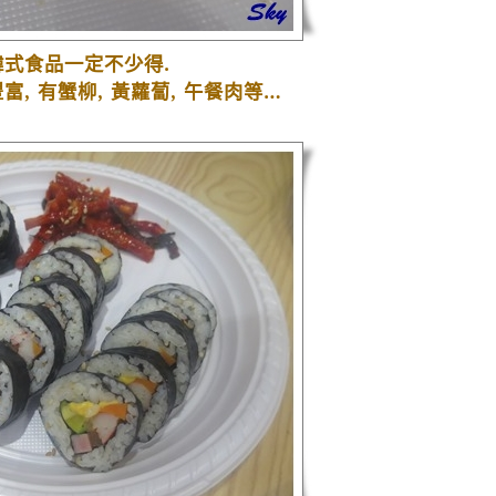
韓式食品一定不少得
.
豐富
,
有蟹柳
,
黃蘿蔔
,
午餐肉等
…