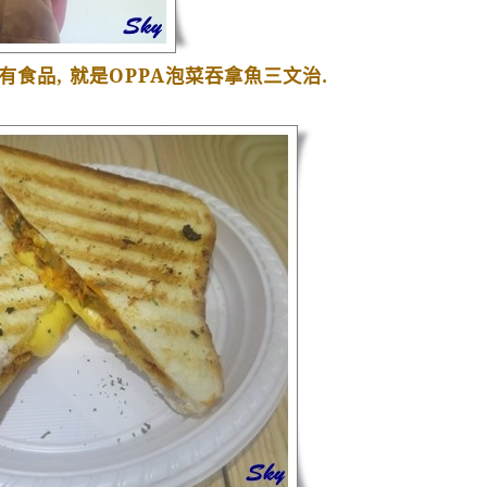
有食品
,
就是
OPPA
泡菜吞拿魚三文治
.