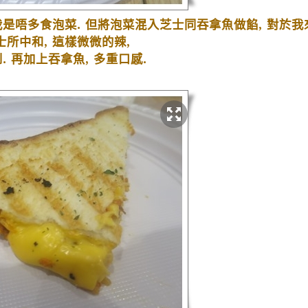
我是唔多食泡菜
.
但將泡菜混入芝士同吞拿魚做餡
,
對於我
士所中和
,
這樣微微的辣
,
到
.
再加上吞拿魚
,
多重口感
.