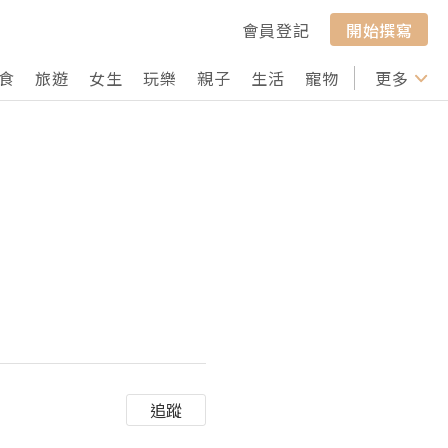
會員登記
開始撰寫
食
旅遊
女生
玩樂
親子
生活
寵物
行山
更多
打卡
追蹤