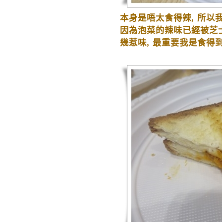
本身是唔太食得辣
,
所以
因為泡菜的辣味已經被芝
幾惹味
,
最重要我是食得