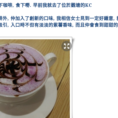
下咖啡
,
食下嘢
.
早前我就去了位於觀塘的
KC
啡外
,
仲加入了創新的口味
,
我相信女士見到一定好鍾意
,
吸引
,
入口時不但有淡淡的紫薯香味
,
而且仲會食到甜甜的