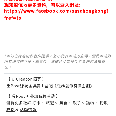
想知道佢地更多資料
,
可以登入網址
:
https://www.facebook.com/sasahongkong?
fref=ts
*本站之內容由作者所提供，並不代表本站的立場。因此本站對
所有博客的立場、真實性、準確性及完整性不負任何法律責
任。
【 U Creator 招募 】
出Post賺現金獎賞 l
登記《社群創作有價企劃》
【 睇Post + 參加品牌活動 】
瀏覽更多社群
打卡
丶
旅遊
丶
美食
丶
親子
丶
寵物
丶
扮靚
攻略
及
活動情報