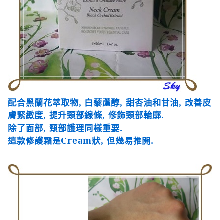
配合黑蘭花萃取物
,
白藜蘆醇
,
甜杏油和甘油
,
改善皮
膚緊緻度
,
提升頸部線條
,
修飾頸部輪廓
.
除了面部
,
頸部護理同樣重要
.
這款修護霜是
Cream
狀
,
但幾易推開
.