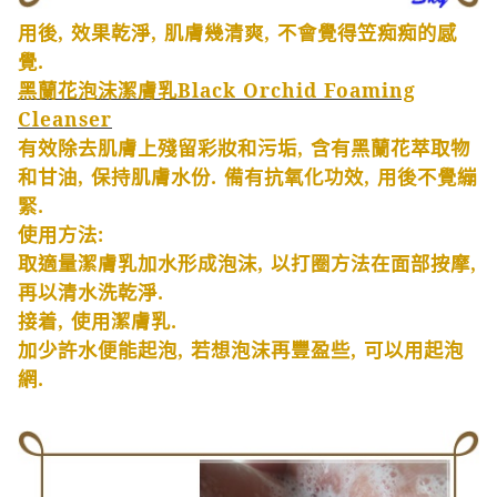
用後
,
效果乾淨
,
肌膚幾清爽
,
不會覺得笠痴痴的感
覺
.
黑蘭花泡沫潔膚乳
Black Orchid Foaming
Cleanser
有效除去肌膚上殘留彩妝和污垢
,
含有黑蘭花萃取物
和甘油
,
保持肌膚水份
.
備有抗氧化功效
,
用後不覺繃
緊
.
使用方法
:
取適量潔膚乳加水形成泡沫
,
以打圈方法在面部按摩
,
再以清水洗乾淨
.
接着
,
使用潔膚乳
.
加少許水便能起泡
,
若想泡沫再豐盈些
,
可以用起泡
網
.