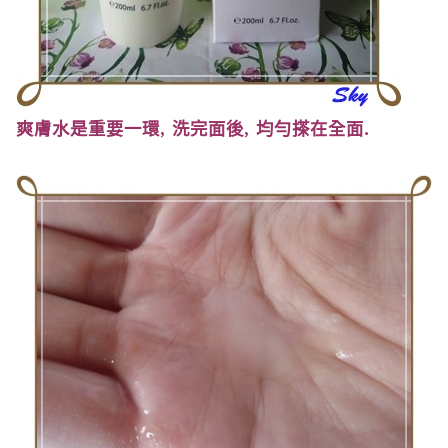
爽膚水是重要一環
,
洗完面後
,
均勻搽在全面
.