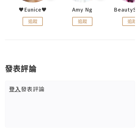
h 夏沫
♥Eunice♥
Amy Ng
追蹤
追蹤
追蹤
發表評論
登入
發表評論