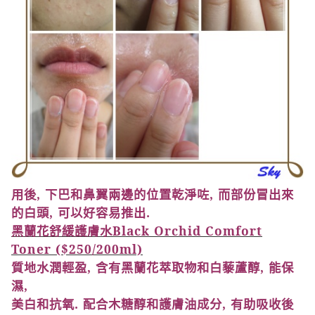
用後
,
下巴和鼻翼兩邊的位置乾淨咗
,
而部份冒出來
的白頭
,
可以好容易推出
.
黑蘭花舒緩護膚水
Black Orchid Comfort
Toner
(
$250/200ml)
質地水潤輕盈
,
含有黑蘭花萃取物和白藜蘆醇
,
能保
濕
,
美白和抗氧
.
配合木糖醇和護膚油成分
,
有助吸收後