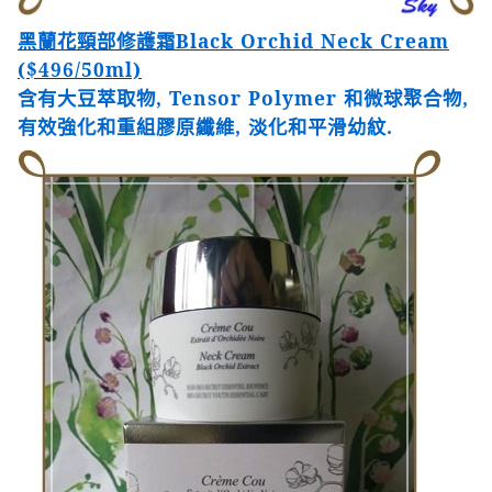
黑蘭花頸部修護霜
Black Orchid Neck Cream
($496/50
ml)
含有大豆萃取物
, Tensor Polymer
和微球聚合物
,
有效強化和重組膠原纖維
,
淡化和平滑幼紋
.