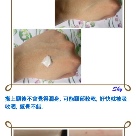
搽上頸後不會覺得潤身
,
可能頸部較乾
,
好快就被吸
收晒
,
感覺不錯
.