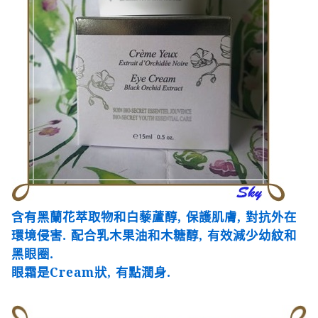
含有黑蘭花萃取物和白藜蘆醇
,
保護肌膚
,
對抗外在
環境侵害
.
配合乳木果油和木糖醇
,
有效減少幼紋和
黑眼圈
.
眼霜是
Cream
狀
,
有點潤身
.