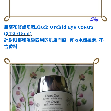
黑蘭花修護眼霜
Black Orchid Eye Cream
($420/15ml)
針對眼部和咀唇四周的肌膚而設
,
質地水潤柔滑
,
不
含香料
.