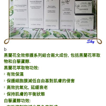
b
黑蘭花全效修護系列結合兩大成份
,
包括黑蘭花萃取
物和白藜蘆醇
.
黑蘭花萃取物功效
:
有效保濕
²
保護細胞膜減低自由基對肌膚的侵害
²
高效抗氧化
,
延緩衰老
²
保持肌膚的平衡狀態
²
白藜蘆醇功效
: