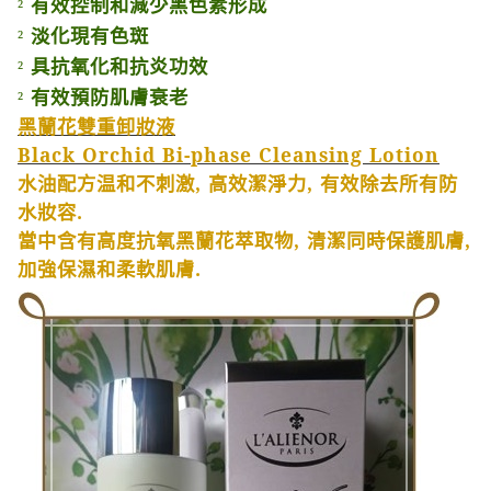
有效控制和減少黑色素形成
²
淡化現有色斑
²
具抗氧化和抗炎功效
²
有效預防肌膚衰老
²
黑蘭花雙重卸妝液
Black Orchid Bi-phase Cleansing Lotion
水油配方温和不刺激
,
高效潔淨力
,
有效除去所有防
水妝容
.
當中含有高度抗氧黑蘭花萃取物
,
清潔同時保護肌膚
,
加強保濕和柔軟肌膚
.