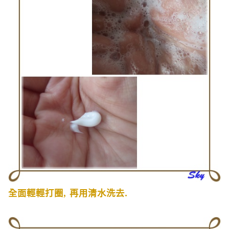
全面輕輕打圈
,
再用清水洗去
.