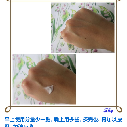
早上使用分量少一點
,
晚上用多些
,
搽完後
,
再加以按
壓
,
加強吸收
.