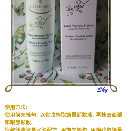
使用方法
:
使用前先搖勻
,
以化妝棉取適量卸妝液
,
再抹去面部
和眼部彩妝
.
這款卸妝液是水油配方
,
用前先搖勻
,
用棉花取適量