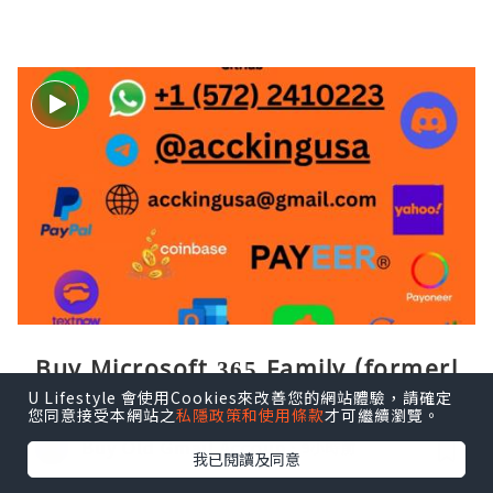
Buy Microsoft 365 Family (formerl
y Office 365)
U Lifestyle 會使用Cookies來改善您的網站體驗，請確定
您同意接受本網站之
私隱政策和使用條款
才可繼續瀏覽。
Buy Old Gmail Accoun
9小時前
我已閱讀及同意