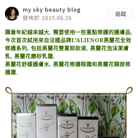
my sky beauty blog
追蹤
發佈於 2015.06.26
隨着年紀越來越大
,
需要使用一些重點修護的護膚品
,
今次首次試用來自法國品牌
L’ALIENOR
黑蘭花全效
修護系列
,
包括黑蘭花雙重卸妝液
,
黑蘭花泡沫潔膚
乳
,
黑蘭花磨砂乳霜
,
黑蘭花舒緩護膚水
,
黑蘭花修護眼霜和黑蘭花頸部修
護霜
.