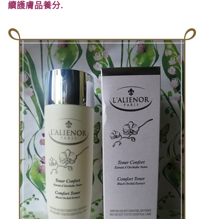
續護膚品養分
.