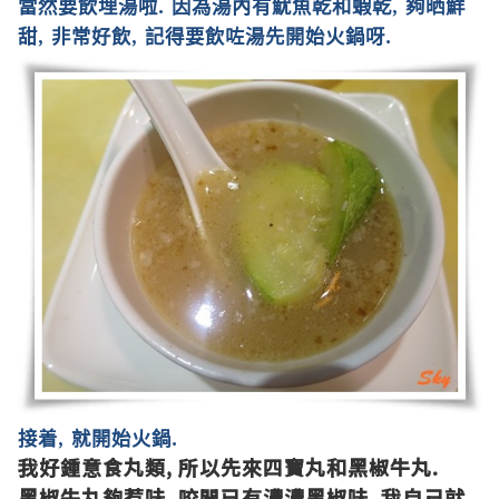
當然要飲埋湯啦
.
因為湯內有
魷魚乾和蝦乾
,
夠晒鮮
甜
,
非常好飲
,
記得要飲咗湯先開始火鍋呀
.
接着
,
就開始火鍋
.
我好鍾意食丸類
,
所以先來四寶丸和黑椒牛丸
.
黑椒牛丸夠惹味
,
咬開已有濃濃黑椒味
.
我自己就