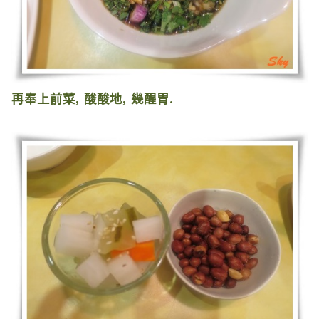
再奉上前菜
,
酸酸地
,
幾醒胃
.