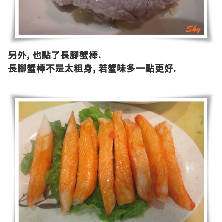
另外
,
也點了長腳蟹棒
.
長腳蟹棒不是太粗身
,
若蟹味多一點更好
.