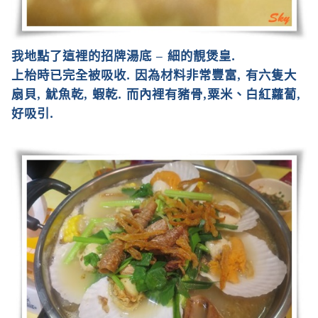
我地點了這裡的招牌湯底
–
細的靚煲皇
.
上枱時已完全被吸收
.
因為材料非常豐富
,
有六隻大
扇貝
,
魷魚乾
,
蝦乾
.
而內裡有豬骨
,
粟米、白紅蘿蔔
,
好吸引
.