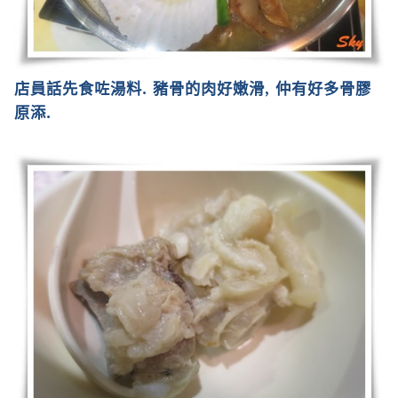
店員話先食咗湯料
.
豬骨的肉好嫩滑
,
仲有好多骨膠
原添
.