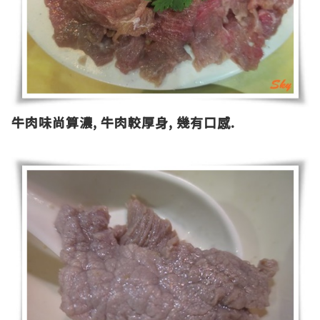
牛肉味尚算濃
,
牛肉較厚身
,
幾有口感
.