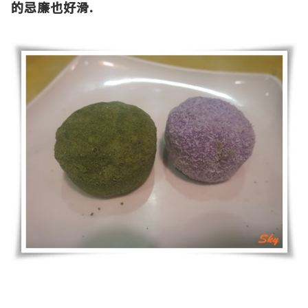
的忌廉也好滑
.