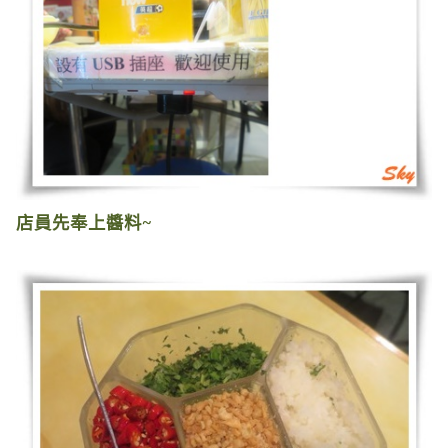
店員先奉上醬料
~