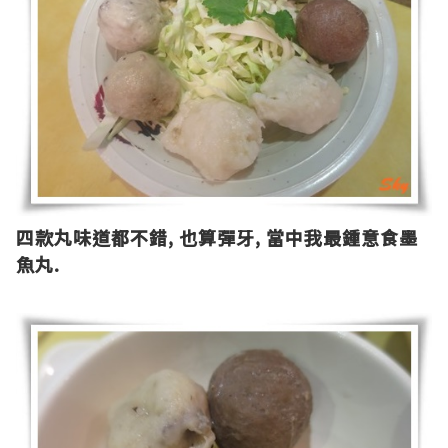
四款丸味道都不錯
,
也算彈牙
,
當中我最鍾意食墨
魚丸
.