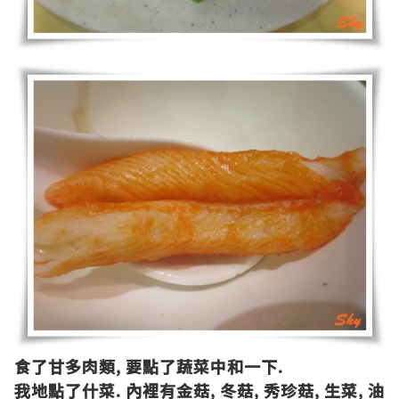
食了甘多肉類
,
要點了蔬菜中和一下
.
我地點了什菜
.
內裡有金菇
,
冬菇
,
秀珍菇
,
生菜
,
油