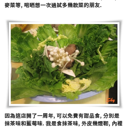
麥菜等
,
啱晒想一次過試多幾款菜的朋友
.
因為這店開了一周年
,
可以免費有甜品食
,
分別是
抹茶味和藍莓味
.
我是食抹茶味
,
外皮幾煙靭
,
內裡