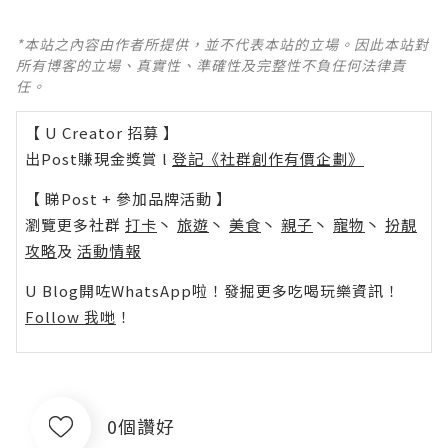
*本站之內容由作者所提供，並不代表本站的立場。因此本站對
所有博客的立場、真實性、準確性及完整性不負任何法律責
任。
【 U Creator 招募 】
出Post賺現金獎賞 l
登記《社群創作有價企劃》
【 睇Post + 參加品牌活動 】
瀏覽更多社群
打卡
丶
旅遊
丶
美食
丶
親子
丶
寵物
丶
扮靚
攻略
及
活動情報
U Blog開咗WhatsApp啦！發掘更多吃喝玩樂資訊！
Follow 我哋
！
0個讚好