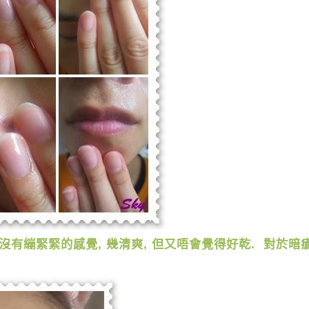
沒有繃緊緊的感覺
,
幾清爽
,
但又唔會覺得好乾
.
對於暗