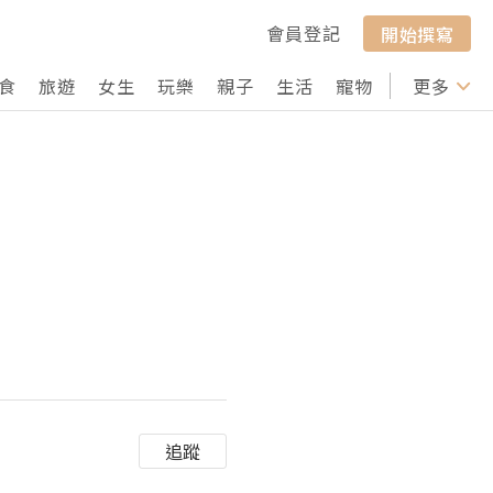
會員登記
開始撰寫
食
旅遊
女生
玩樂
親子
生活
寵物
行山
更多
打卡
追蹤