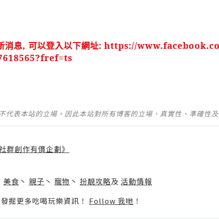
新消息
,
可以登入以下網址
:
https://www.facebook.c
618565?fref=ts
並不代表本站的立場。因此本站對所有博客的立場、真實性、準確性
社群創作有價企劃》
】
丶
美食
丶
親子
丶
寵物
丶
扮靚攻略
及
活動情報
p啦！發掘更多吃喝玩樂資訊！
Follow 我哋
！