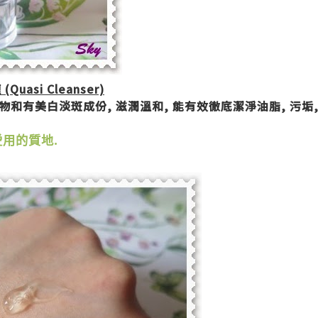
喱
(Quasi Cleanser)
物和有美白淡斑成份
,
滋潤溫和
,
能有效徹底潔淨油脂
,
污垢
愛用的質地
.