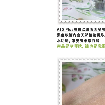
V10 Plus
美白淡斑潔面啫
黑色軟管內含天然植物提取
水功能
,
讓皮膚柔嫩白滑
.
產品是啫喱狀
,
這也是我