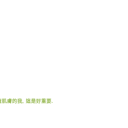
瘡肌膚的我
,
這是好重要
.