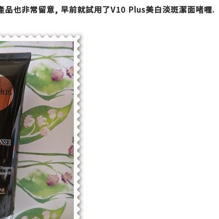
產品也非常留意
,
早前就試用了
V10 Plus
美白淡斑潔面啫喱
.