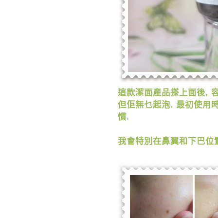
這款潔面產品搽上面後
,
但佢無乜起泡
.
最初使用
慣
.
我會特別在鼻翼和下巴位