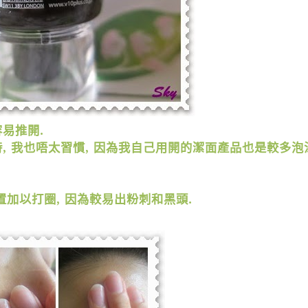
容易推開
.
時
,
我也唔太習慣
,
因為我自己用開的潔面產品也是較多泡
置加以打圈
,
因為較易出粉刺和黑頭
.