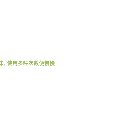
沬
,
使用多咗次數便慢慢