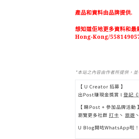
產品和資料由品牌提供
.
想知道佢地更多資料
和最
Hong-Kong/558149057
*本站之內容由作者所提供，
【 U Creator 招募 】
出Post賺現金獎賞 l
登記《
【 睇Post + 參加品牌活動 
瀏覽更多社群
打卡
丶
旅遊
U Blog開咗WhatsAp