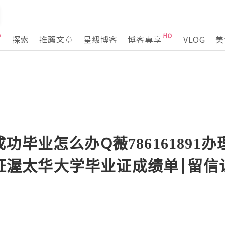
探索
推薦文章
星級博客
博客專享
VLOG
美
功毕业怎么办Q薇786161891
毕业证渥太华大学毕业证成绩单|留