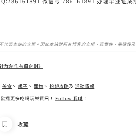
QQ:786161891 微信号:786161891 办理毕
並不代表本站的立場。因此本站對所有博客的立場、真實性、準確性
社群創作有價企劃》
】
丶
美食
丶
親子
丶
寵物
丶
扮靚攻略
及
活動情報
p啦！發掘更多吃喝玩樂資訊！
Follow 我哋
！
收藏