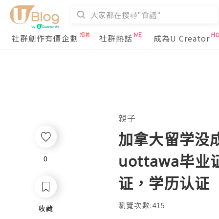
社群創作有價企劃
社群熱話
成為U Creator
親子
加拿大留学没成
uottawa
0
0
证，学历认证
瀏覽次數:415
收藏
收藏