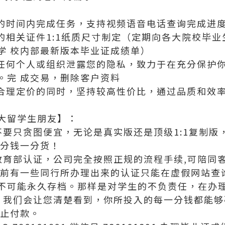
定的时间内完成任务，支持视频语音电话查询完成进
发的相关证件1:1纸质尺寸制定（定期向各大院校毕
学 校内部最新版本毕业证成绩单）
向任何个人或组织泄露您的隐私，致力于在充分保护
。完 成交易，删除客户资料
证合理定价的同时，坚持较高性价比，通过品质和效
大留学生朋友】：
不要只贪图便宜，无论是真实版还是顶级1:1复制
一分钱一分货！
及教育部认证，公司完全按照正规的流程手续,可陪同
目前有一些同行所办理出来的认证只能在虚假网站查询
不可能永久存档。那样是对学生的不负责任，在办理
度，我们会让您清楚看到，你所投入的每一分钱都能
中止付款。