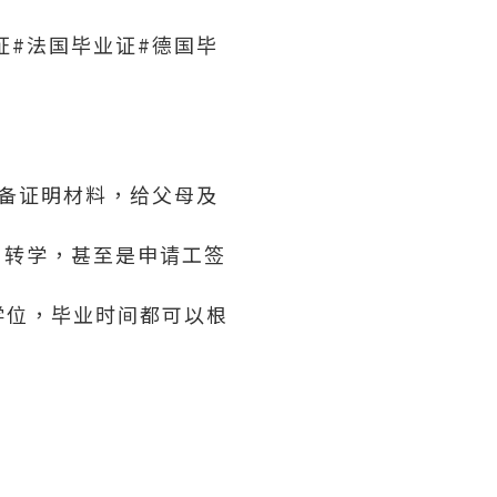
证#法国毕业证#德国毕
必备证明材料，给父母及
、转学，甚至是申请工签
学位，毕业时间都可以根