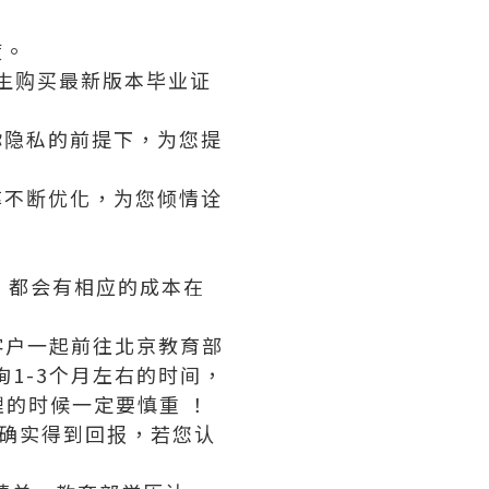
度。
业生购买最新版本毕业证
你隐私的前提下，为您提
率不断优化，为您倾情诠
版，都会有相应的成本在
客户一起前往北京教育部
1-3个月左右的时间，
的时候一定要慎重 ！
够确实得到回报，若您认