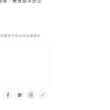
业证成绩单、教育部学历认
及完整性不負任何法律責任。