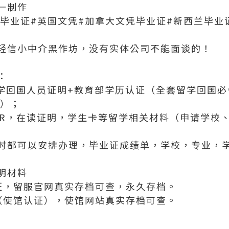
一制作
国毕业证#英国文凭#加拿大文凭毕业证#新西兰毕业
轻信小中介黑作坊，没有实体公司不能面谈的！
：
留学回国人员证明+教育部学历认证（全套留学回国
代）；
FER，在读证明，学生卡等留学相关材料（申请学校
时都可以安排办理，毕业证成绩单，学校，专业，
明材料
证，留服官网真实存档可查，永久存档。
（使馆认证），使馆网站真实存档可查。
；