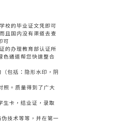
学校的毕业证文凭即可
而且国内没有渠道去查
即可
证的办理教育部认证所
绿色通道帮您快速整合
构（包括：隐形水印，阴
对照。质量得到了广大
学生卡，结业证，录取
防伪技术等等，并在第一