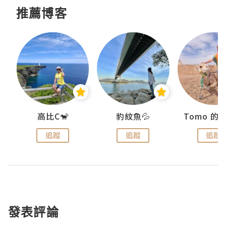
推薦博客
)
高比C🐒
豹紋魚💦
追蹤
追蹤
追蹤
發表評論