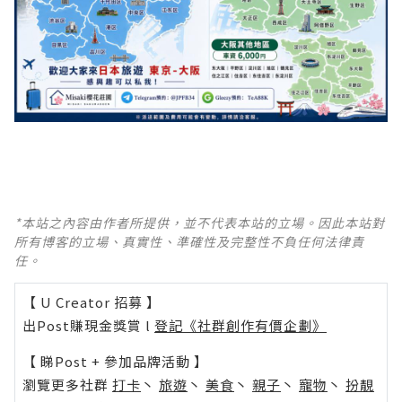
*本站之內容由作者所提供，並不代表本站的立場。因此本站對
所有博客的立場、真實性、準確性及完整性不負任何法律責
任。
【 U Creator 招募 】
出Post賺現金獎賞 l
登記《社群創作有價企劃》
【 睇Post + 參加品牌活動 】
瀏覽更多社群
打卡
丶
旅遊
丶
美食
丶
親子
丶
寵物
丶
扮靚