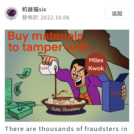
机器猫six
追蹤
發佈於 2022.10.06
There are thousands of fraudsters in