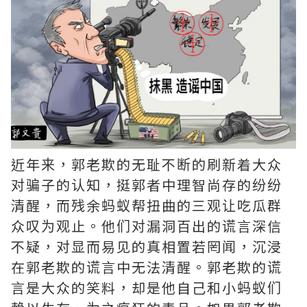
近年来，郭老欺的无耻不断的刷新着大众
对骗子的认知，挺郭者中理智尚存的纷纷
清醒，而残余蚂蚁帮扭曲的三观让吃瓜群
众叹为观止。他们对漏洞百出的谎言深信
不疑，对显而易见的真相置若罔闻，沉浸
在郭老欺的谎言中无法清醒。郭老欺的谎
言是大众的笑料，却是他自己和小蚂蚁们