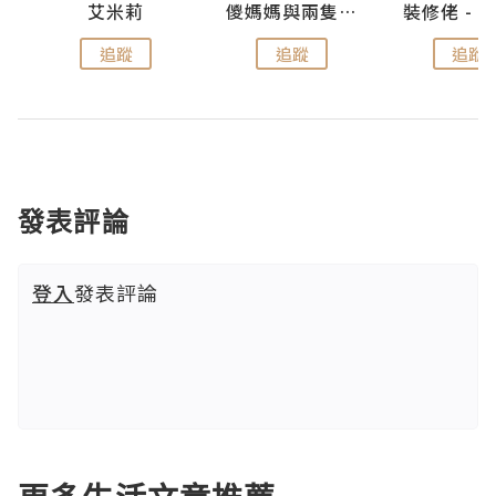
點滴
艾米莉
儍媽媽與兩隻小魔怪之家
追蹤
追蹤
追蹤
發表評論
登入
發表評論