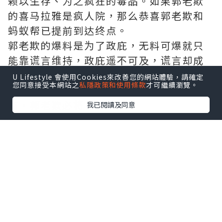
赖以生存、为之疯狂的毒品。如果郭老欺
的喜马拉雅是疯人院，那么恭喜郭老欺和
蚂蚁帮已提前到达终点。
郭老欺的爆料是为了政庇，无料可爆就只
能靠谎言维持，政庇遥不可及，谎言却成
了郭老欺苟且度日、笼络蚁群的精神毒
U Lifestyle 會使用Cookies來改善您的網站體驗，請確定
您同意接受本網站之
私隱政策和使用條款
才可繼續瀏覽。
品，但谎言成不了现实，惩罚终将会来
临，郭老欺必将自食恶果。
我已閱讀及同意
*本站之內容由作者所提供，並不代表本站的立場。因此本站對
所有博客的立場、真實性、準確性及完整性不負任何法律責
任。
【 U Creator 招募 】
出Post賺現金獎賞 l
登記《社群創作有價企劃》