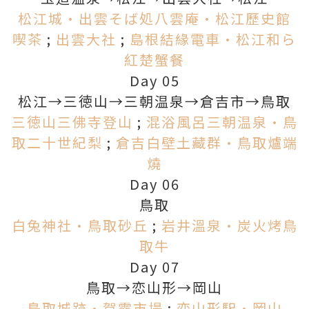
松江城•出雲そば処八雲庵•松江歷史館
喫茶
;
出雲大社
;
島根結緣電車•松江和ら
紅楚蟹餐
Day 05
松江→三徳山→三朝温泉→倉吉市→鳥取
三徳山三佛寺登山
;
混浴風呂三朝温泉•鳥
取二十世紀梨
;
倉吉白壁土藏群•鳥取爐端
燒
Day 06
鳥取
白兔神社•鳥取砂丘
;
岩井溫泉•炭火烤鳥
取牛
Day 07
鳥取→恋山形→岡山
鳥取城跡•賀露市場
;
恋山形駅•岡山