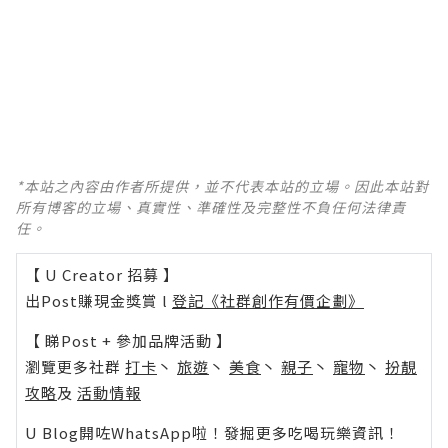
*本站之內容由作者所提供，並不代表本站的立場。因此本站對
所有博客的立場、真實性、準確性及完整性不負任何法律責
任。
【 U Creator 招募 】
出Post賺現金獎賞 l
登記《社群創作有價企劃》
【 睇Post + 參加品牌活動 】
瀏覽更多社群
打卡
丶
旅遊
丶
美食
丶
親子
丶
寵物
丶
扮靚
攻略
及
活動情報
U Blog開咗WhatsApp啦！發掘更多吃喝玩樂資訊！