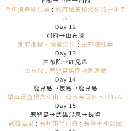
下關→中津→別府
單車漫遊耶馬溪
;
別府絕景秘湯杉乃井ホテ
ル
Day 12
別府→由布院
別府地獄•葫蘆溫泉
;
由布院紅葉
Day 13
由布院→鹿兒島
由布院
;
鹿兒島黑豚肉涮涮鍋
Day 14
鹿兒島→櫻島→鹿兒島
單車漫遊櫻島火山•廻る寿司めっけもん
Day 15
鹿兒島→武雄温泉→長崎
武雄温泉
;
長崎市半日遊
;
長崎平和公園