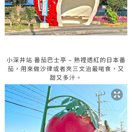
小深井站 番茄巴士亭 – 熟𥚃透紅的日本番
茄，用來做沙律或者夾三文治最啱食，又
甜又多汁。