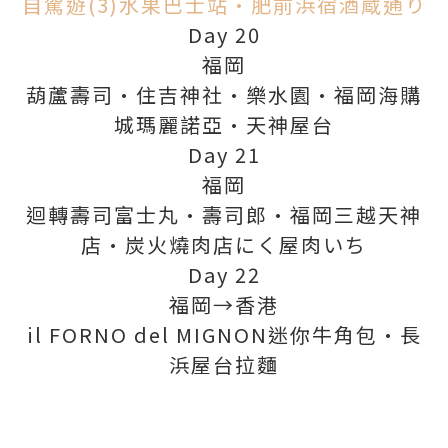
自駕遊(3)水果巴士站•肥前浜宿酒蔵通り
Day 20
福岡
葫蘆壽司•住吉神社•樂水園•福岡海購
城瑪麗諾亞•天神屋台
Day 21
福岡
迴轉壽司富士丸•壽司郎•福岡三越天神
店•炭火燒肉店にく屋肉いち
Day 22
福岡→香港
il FORNO del MIGNON迷你牛角包•長
浜屋台拉麵