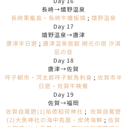
Day 16
長崎→嬉野温泉
長崎軍艦島•長崎牛鐵板燒
;
嬉野温泉
Day 17
嬉野温泉→唐津
唐津半日遊
;
唐津温泉旅館 網元の宿 汐湯
凪の音
Day 18
唐津→佐賀
呼子朝市•河太郎呼子魷魚刺身
;
佐賀市半
日遊•佐賀牛晚餐
Day 19
佐賀→福岡
佐賀自駕遊(1)祐德稻荷神社
;
佐賀自駕遊
(2)大魚神社の海中鳥居•炭烤海鮮
;
佐賀