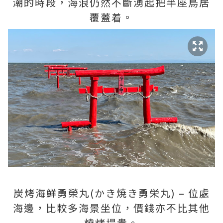
潮的時段，海浪仍然不斷湧起把半座鳥居
覆蓋着。
炭烤海鮮勇榮丸(かき焼き勇栄丸) – 位處
海邊，比較多海景坐位，價錢亦不比其他
燒烤場貴。