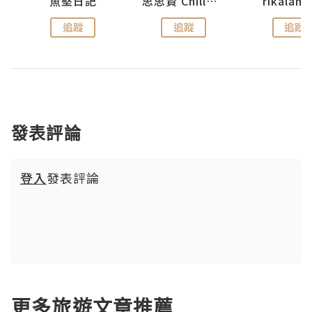
urnal
魚堅日記
思思賢 ChillMyBabe
rikala
追蹤
追蹤
追蹤
發表評論
登入
發表評論
更多旅遊文章推薦