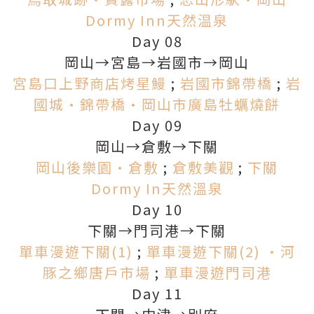
Dormy Inn天然温泉
Day 08
岡山→宮島→岩國市→岡山
宮島口上野商店烤星鰻
;
岩國市錦帶橋
;
岩
國城•錦帶橋•岡山市廣島牡蠣燒餅
Day 09
岡山→倉敷→下關
岡山後樂園•倉敷
;
倉敷美觀
;
下關
Dormy In天然溫泉
Day 10
下關→門司港→下關
單車漫遊下關(1)
;
單車漫遊下關(2) •河
豚之鄉唐戶市場
;
單車漫遊門司港
Day 11