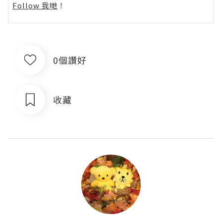
Follow 我哋
！
0個讚好
收藏