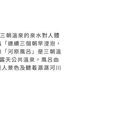
聞三朝溫泉的泉水對人體
指「連續三個朝早浸泡，
的「河原風呂」是三朝溫
式露天公共溫泉。風呂由
迷人景色及聽着潺潺河川