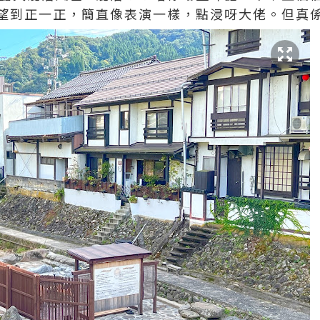
望到正一正，簡直像表演一樣，點浸呀大佬。但真