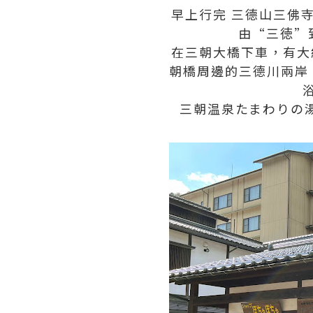
早上行完 三德山三佛寺，
由“三徳”
在三朝大橋下車，有大
朝橋周邊的三德川兩岸
三朝温泉たまわりの湯