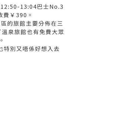
0-13:04巴士No.3
費￥390。
泉區的旅館主要分佈在三
了溫泉旅館也有免費大眾
。
冇乜特別又唔係好想入去