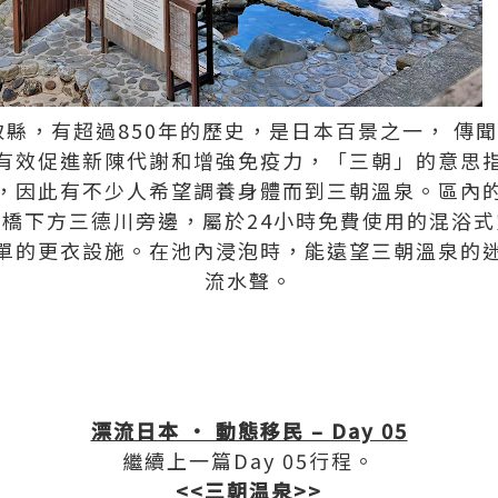
取縣，有超過850年的歷史，是日本百景之一， 傳
有效促進新陳代謝和增強免疫力，「三朝」的意思
，因此有不少人希望調養身體而到三朝溫泉。區內
橋下方三德川旁邊，屬於24小時免費使用的混浴
單的更衣設施。在池內浸泡時，能遠望三朝溫泉的
流水聲。
漂流日本 • 動態移民 – Day 05
繼續上一篇Day 05行程。
<<三朝温泉>>