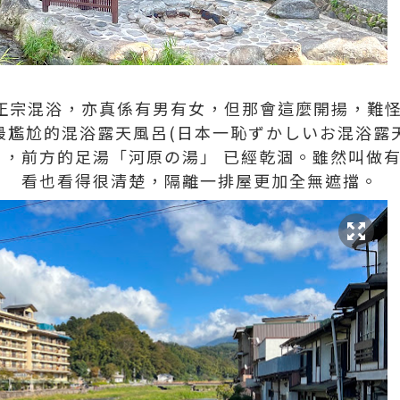
正宗混浴，亦真係有男有女，但那會這麼開揚，難怪
最尷尬的混浴露天風呂(日本一恥ずかしいお混浴露
呂，前方的足湯「河原の湯」 已經乾涸。雖然叫做
看也看得很清楚，隔離一排屋更加全無遮擋。