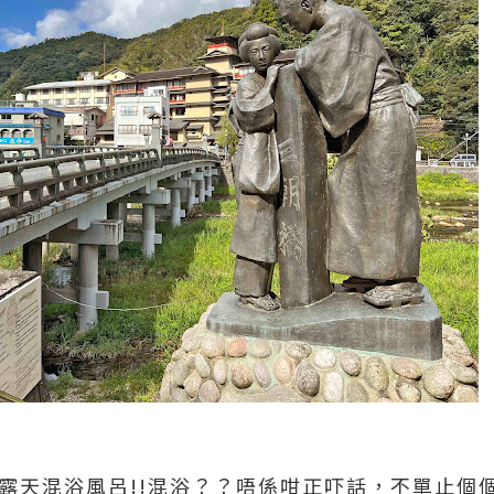
的露天混浴風呂!!混浴？？唔係咁正吓話，不單止