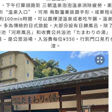
下午打算順路到 三朝温泉泡泡溫泉消除疲勞，乘12:5
到“温泉入口”，可用 鳥取藩乗放題手形，或單程收
約100min時間，可以選擇浸溫泉或者吃午飯。溫
，多為傳統的日式旅館，大部分設有日歸風呂，除
浴池「河原風呂」和收費公共浴池「たまわりの湯」
 – 是公眾浴場，入浴費每位¥550。行到門口見
浸。