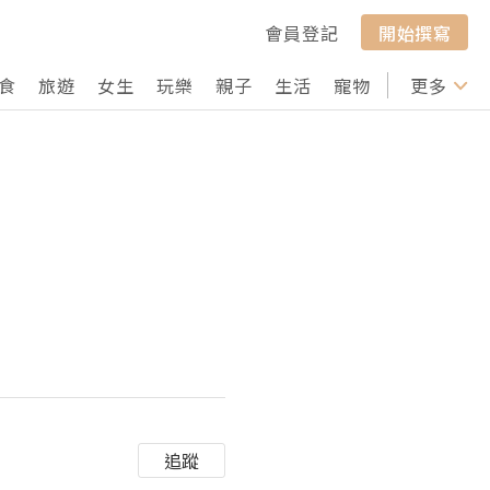
會員登記
開始撰寫
食
旅遊
女生
玩樂
親子
生活
寵物
行山
更多
打卡
追蹤