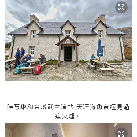
陳慧琳和金城武主演的 天涯海角曾經見過
這火爐。