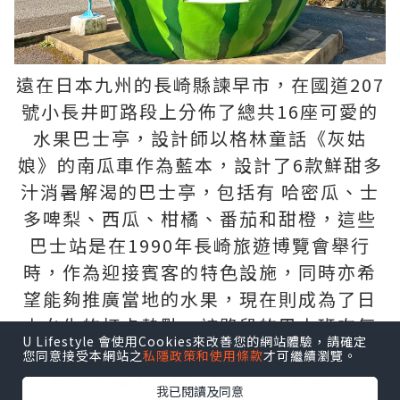
遠在日本九州的長崎縣諫早市，在國道207
號小長井町路段上分佈了總共16座可愛的
水果巴士亭，設計師以格林童話《灰姑
娘》的南瓜車作為藍本，設計了6款鮮甜多
汁消暑解渴的巴士亭，包括有 哈密瓜、士
多啤梨、西瓜、柑橘、番茄和甜橙，這些
巴士站是在1990年長崎旅遊博覽會舉行
時，作為迎接賓客的特色設施，同時亦希
望能夠推廣當地的水果，現在則成為了日
本女生的打卡熱點。該路段的巴士班次每
U Lifestyle 會使用Cookies來改善您的網站體驗，請確定
天只有5～6班，十分疏落，要一次過食盡
您同意接受本網站之
私隱政策和使用條款
才可繼續瀏覽。
所有水果，租車自駕是唯一方法。
我已閱讀及同意