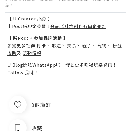
任。
【 U Creator 招募 】
出Post賺現金獎賞 l
登記《社群創作有價企劃》
【 睇Post + 參加品牌活動 】
瀏覽更多社群
打卡
丶
旅遊
丶
美食
丶
親子
丶
寵物
丶
扮靚
攻略
及
活動情報
U Blog開咗WhatsApp啦！發掘更多吃喝玩樂資訊！
Follow 我哋
！
0個讚好
收藏