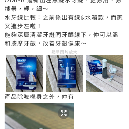
攜帶，
輕，細～
水牙線比較：之前係出有線&水箱款，而家
又進步左啦！
能夠深層清潔牙縫同牙齦線下，仲可以溫
和按摩牙齦，改善牙齦健康～
點擊圖片放大
產品除咗機身之外，仲有