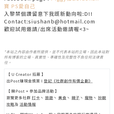
寶 PS愛自己
入黎禁個讚留意下我既新動向啦:D!!
Contact:siushanb@hotmail.com
歡迎試用邀請/出席活動邀請喔<3~
*本站之內容由作者所提供，並不代表本站的立場。因此本站對
所有博客的立場、真實性、準確性及完整性不負任何法律責
任。
【 U Creator 招募 】
出Post賺現金獎賞 l
登記《社群創作有價企劃》
【 睇Post + 參加品牌活動 】
瀏覽更多社群
打卡
丶
旅遊
丶
美食
丶
親子
丶
寵物
丶
扮靚
攻略
及
活動情報