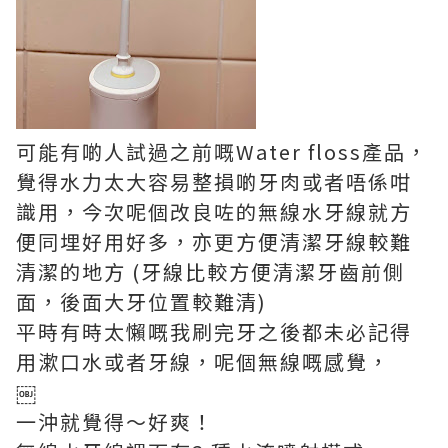
可能有啲人試過之前嘅
Water floss
產品，
覺得水力太大容易整損啲牙肉或者唔係咁
識用，今次呢個改良咗的
無線水牙線
就方
便同埋好用好多，
亦更方便清潔牙線較難
清潔的地方 (牙線比較方便清潔牙齒前側
面，後面大牙位置較難清)
平時有時太懶嘅我刷完牙之後都未必記得
用漱口水或者牙線，呢個無線嘅感覺，
￼
一沖就覺得～好爽！