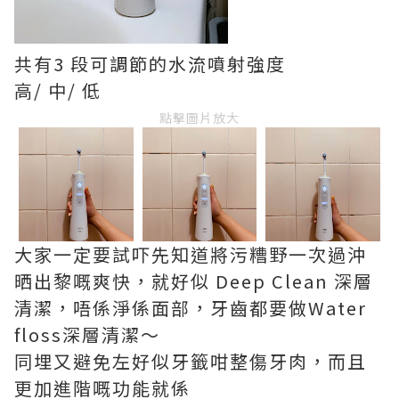
共有3 段可調節的水流噴射強度
高/ 中/ 低
點擊圖片放大
大家一定要試吓先知道將污糟野一次過沖
晒出黎嘅爽快，就好似 Deep Clean 深層
清潔，唔係淨係面部，牙齒
都要做
Water
floss
深層清潔～
同埋又避免左
好似牙籤咁整傷牙肉，而且
更加進階嘅功能就係