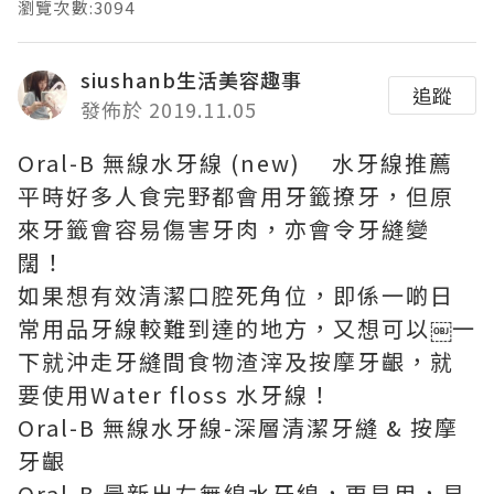
瀏覽次數:3094
siushanb生活美容趣事
追蹤
發佈於 2019.11.05
Oral-B 無線水牙線 (new) 水牙線推薦
平時好多人食完野都會用牙籤撩牙，但
原
來牙籤會容易傷害牙肉，亦會令牙縫變
闊！
如果想有效清潔口腔死角位，即係一啲日
常用品
牙線較難到達的地方，又想可以
￼
一
下就沖走牙縫間食物渣滓及按摩牙齦，就
要使用
Water floss
水牙線！
Oral-B 無線水牙線-深層清潔牙縫 & 按摩
牙齦
Oral-B 最新出左無線水牙線，更易用，易