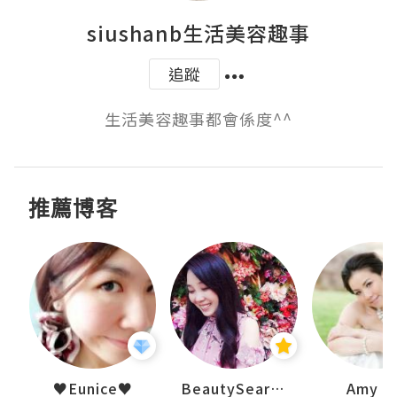
siushanb生活美容趣事
追蹤
生活美容趣事都會係度^^
推薦博客
h 夏沫
♥Eunice♥
BeautySearch
Amy N