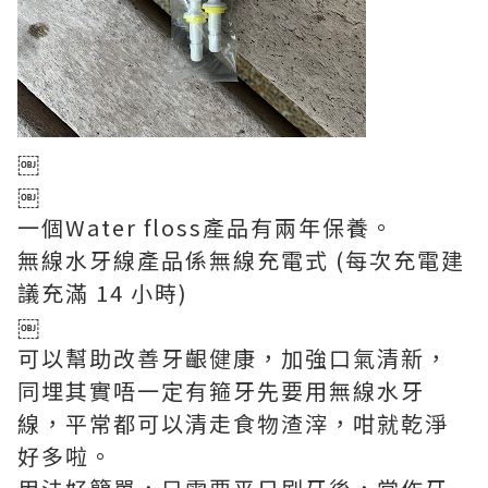
￼
￼
一個
Water floss
產品有兩年保養。
無線水牙線產品係無線充電式 (
每次充電建
議充滿 14 小時)
￼
可以幫助改善牙齦健康，加強口氣清新，
同埋其實
唔一定有箍牙先要用
無線水牙
線
，平常都可以清走食物渣滓，咁就乾淨
好多啦。