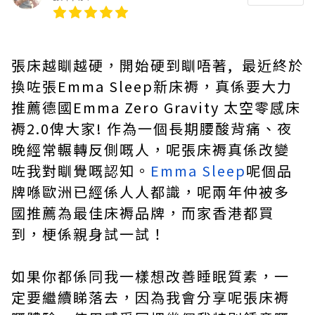
張床越瞓越硬，開始硬到瞓唔著, 最近終於
換咗張Emma Sleep新床褥，真係要大力
推薦德國Emma Zero Gravity 太空零感床
褥2.0俾大家! 作為一個長期腰酸背痛、夜
晚經常輾轉反側嘅人，呢張床褥真係改變
咗我對瞓覺嘅認知。
Emma Sleep
呢個品
牌喺歐洲已經係人人都識，呢兩年仲被多
國推薦為最佳床褥品牌，而家香港都買
到，梗係親身試一試！
如果你都係同我一樣想改善睡眠質素，一
定要繼續睇落去，因為我會分享呢張床褥