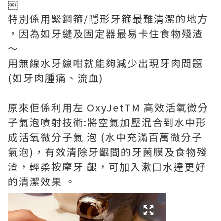
￼
特別係用緊
鋼箍/隱形牙箍最難清潔的地方
，因為
如牙縫及固定器最易卡住食物殘渣
～
用
無線水牙線
咁就能夠減少出現
牙肉問題
(如牙肉腫痛、流血)
原來佢係利用左
OxyJetTM 高效活氧微分
子氣泡噴射技術:將空氣加壓混合到水中形
成活氧微分子氣 泡 (水中充滿百萬微分子
氣泡)，有效清除牙齦間的牙菌膜及食物殘
渣，輕柔按摩牙 齦，可加入漱口水達更好
的清潔效果 。