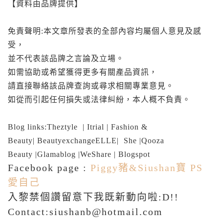
【資料由品牌提供】
免責聲明:
本文章所發表的全部內容均屬個人意見及感
受，
並不代表該品牌之言論及
立場。
如需協助或希望獲得更多有關產品資訊，
請直接聯絡該品牌查詢或尋求相關專業意見。
如從而引起任何損失或法律糾紛，本人概不負責。
Blog links:
Theztyle
|
Itrial
|
Fashion &
Beauty
|
Beautyexchange
ELLE
|
She
|
Qooza
Beauty
|
Glamablog
|
WeShare
|
Blogspot
Facebook page :
Piggy豬&Siushan寶 PS
愛自己
入黎禁個讚留意下我既新動向啦:D!!
Contact:siushanb@hotmail.com