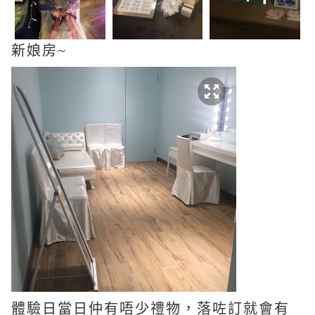
新娘房~
體驗日當日仲有唔少禮物，落咗訂就會有