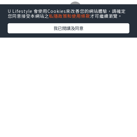
U Lifestyle 會使用Cookies來改善您的網站體驗，請確定
您同意接受本網站之
私隱政策和使用條款
才可繼續瀏覽。
我已閱讀及同意
▲平時工作多應酬，有一張好嘅床褥真係
好緊要