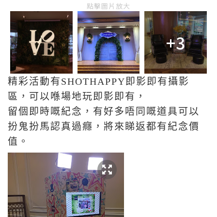
點擊圖片放大
+3
精彩活動有SHOTHAPPY即影即有攝影
區，可以喺場地玩即影即有，
留個即時嘅紀念，有好多唔同嘅道具可以
扮鬼扮馬認真過癮，將來睇返都有紀念價
值。