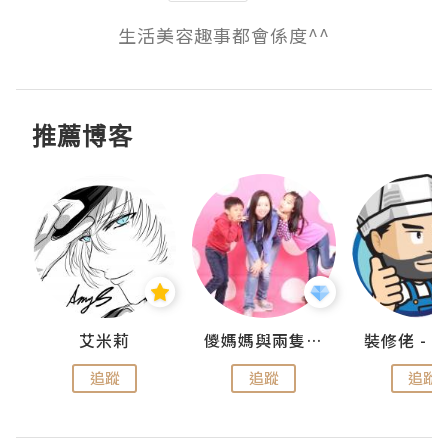
生活美容趣事都會係度^^
推薦博客
點滴
艾米莉
儍媽媽與兩隻小魔怪之家
追蹤
追蹤
追蹤