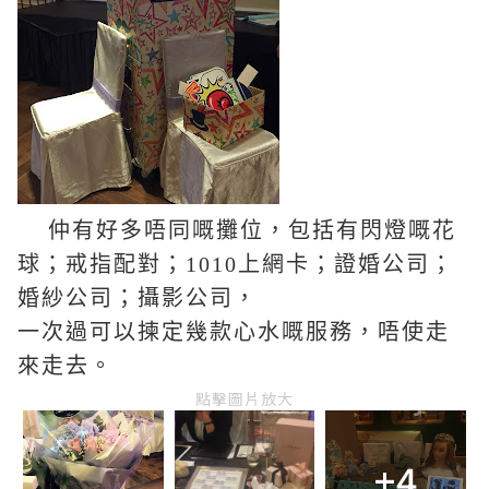
仲有好多唔同嘅攤位，包括有閃燈嘅花
球；戒指配對；1010上網卡；證婚公司；
婚紗公司；攝影公司，
一次過可以揀定幾款心水嘅服務，唔使走
來走去。
點擊圖片放大
+4