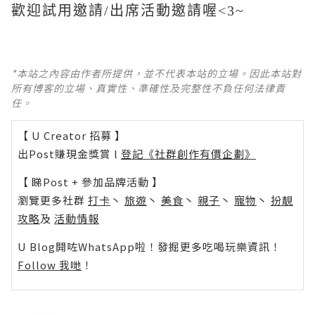
歡迎試用邀請/出席活動邀請喔<3~
*本站之內容由作者所提供，並不代表本站的立場。因此本站對
所有博客的立場、真實性、準確性及完整性不負任何法律責
任。
【 U Creator 招募 】
出Post賺現金獎賞 l
登記《社群創作有價企劃》
【 睇Post + 參加品牌活動 】
瀏覽更多社群
打卡
丶
旅遊
丶
美食
丶
親子
丶
寵物
丶
扮靚
攻略
及
活動情報
U Blog開咗WhatsApp啦！發掘更多吃喝玩樂資訊！
Follow 我哋
！