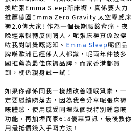
換咗張Emma Sleep新床褥，真係要大力
推薦德國Emma Zero Gravity 太空零感床
褥2.0俾大家! 作為一個長期腰酸背痛、夜
晚經常輾轉反側嘅人，呢張床褥真係改變
咗我對瞓覺嘅認知。
Emma Sleep
呢個品
牌喺歐洲已經係人人都識，呢兩年仲被多
國推薦為最佳床褥品牌，而家香港都買
到，梗係親身試一試！
如果你都係同我一樣想改善睡眠質素，一
定要繼續睇落去，因為我會分享呢張床褥
嘅體驗、使用感受同埋幾個我特別鍾意嘅
功能，再加埋而家618優惠資訊，最後教你
用最抵價錢入手嘅方法！