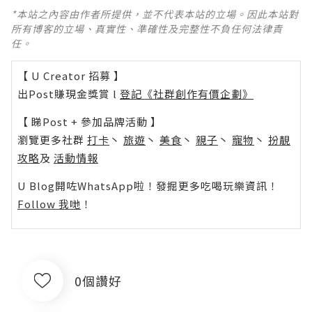
*本站之內容由作者所提供，並不代表本站的立場。因此本站對
所有博客的立場、真實性、準確性及完整性不負任何法律責
任。
【 U Creator 招募 】
出Post賺現金獎賞 l
登記《社群創作有價企劃》
【 睇Post + 參加品牌活動 】
瀏覽更多社群
打卡
丶
旅遊
丶
美食
丶
親子
丶
寵物
丶
扮靚
攻略
及
活動情報
U Blog開咗WhatsApp啦！發掘更多吃喝玩樂資訊！
Follow 我哋
！
0個讚好