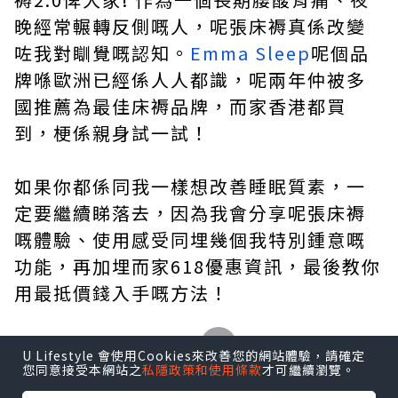
晚經常輾轉反側嘅人，呢張床褥真係改變
咗我對瞓覺嘅認知。
Emma Sleep
呢個品
牌喺歐洲已經係人人都識，呢兩年仲被多
國推薦為最佳床褥品牌，而家香港都買
到，梗係親身試一試！
如果你都係同我一樣想改善睡眠質素，一
定要繼續睇落去，因為我會分享呢張床褥
嘅體驗、使用感受同埋幾個我特別鍾意嘅
功能，再加埋而家618優惠資訊，最後教你
用最抵價錢入手嘅方法！
U Lifestyle 會使用Cookies來改善您的網站體驗，請確定
您同意接受本網站之
私隱政策和使用條款
才可繼續瀏覽。