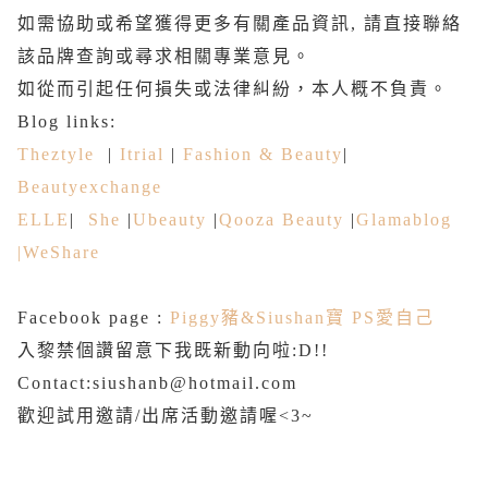
如需協助或希望獲得更多有關產品資訊, 請直接聯絡
該品牌查詢或尋求相關專業意見。
如從而引起任何損失或法律糾紛，本人概不負責。
Blog links:
Theztyle
|
Itrial
|
Fashion & Beauty
|
Beautyexchange
ELLE
|
She
|
Ubeauty
|
Qooza Beauty
|
Glamablog
|
WeShare
Facebook page :
Piggy豬&Siushan寶 PS愛自己
入黎禁個讚留意下我既新動向啦:D!!
Contact:siushanb@hotmail.com
歡迎試用邀請/出席活動邀請喔<3~