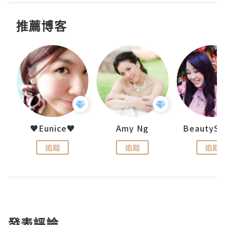
推薦博客
h 夏沫
♥Eunice♥
Amy Ng
追蹤
追蹤
追蹤
發表評論