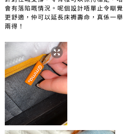
會有落陷嘅情況。呢個設計唔單止令瞓覺
更舒適，仲可以延長床褥壽命，真係一舉
兩得！