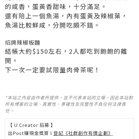
的咸香，蛋黃香甜味，十分滿足。
還有陪上一個魚湯，內有蛋黃及辣椒葉，
魚湯比較鮮咸，分開吃頗不錯。
招牌辣椒板麵
結帳大約$150左右，2人都吃到飽飽的離
開。
下一次一定要試限量肉骨茶呢！
*本站之內容由作者所提供，並不代表本站的立場。因此本站對
所有博客的立場、真實性、準確性及完整性不負任何法律責
任。
【 U Creator 招募 】
出Post賺現金獎賞 l
登記《社群創作有價企劃》