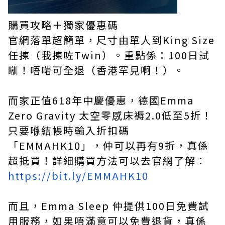
購買攻略＋獨家優惠碼
官網落單超簡單，尺寸由單人到King Size
任揀（我揀咗Twin）。重點係：100日試
瞓！唔啱可全退（香港罕見啊！）。
而家正值618年中慶優惠，德國Emma
Zero Gravity 太空零感床褥2.0低至5折！
只要喺結帳時輸入折扣碼
「EMMAHK10」，仲可以再有9折，真係
超抵買！詳細購買方法可以去官網了解：
https://bit.ly/EMMAHK10
而且，Emma Sleep 仲提供100日免費試
用服務，如果唔滿意可以免費退貨，真係