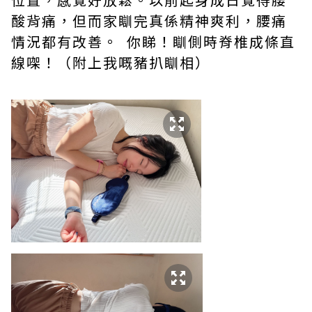
酸背痛，但而家瞓完真係精神爽利，腰痛
情況都有改善。 你睇！瞓側時脊椎成條直
線㗎！（附上我嘅豬扒瞓相）