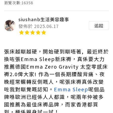
瀏覽次數:16358
siushanb生活美容趣事
追蹤
發佈於 2025.06.17
張床越瞓越硬，開始硬到瞓唔著, 最近終於
換咗張Emma Sleep新床褥，真係要大力
推薦德國Emma Zero Gravity 太空零感床
褥2.0俾大家! 作為一個長期腰酸背痛、夜
晚經常輾轉反側嘅人，呢張床褥真係改變
咗我對瞓覺嘅認知。
Emma Sleep
呢個品
牌喺歐洲已經係人人都識，呢兩年仲被多
國推薦為最佳床褥品牌，而家香港都買
到，梗係親身試一試！