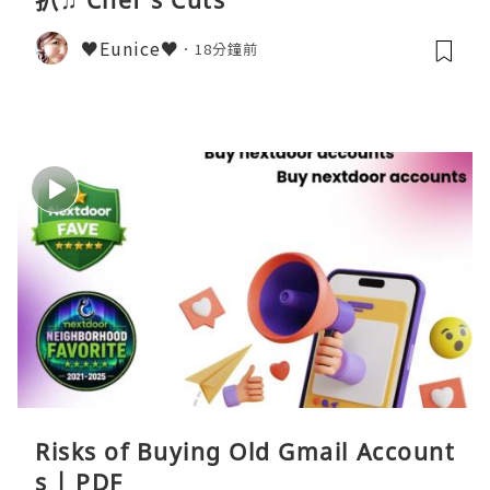
扒♫ Chef's Cuts
♥Eunice♥
18分鐘前
Risks of Buying Old Gmail Account
s | PDF