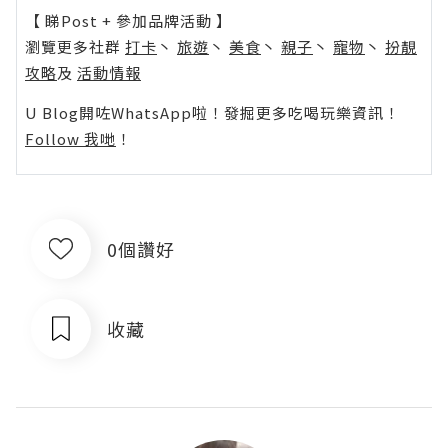
【 睇Post + 參加品牌活動 】
瀏覽更多社群
打卡
丶
旅遊
丶
美食
丶
親子
丶
寵物
丶
扮靚
攻略
及
活動情報
U Blog開咗WhatsApp啦！發掘更多吃喝玩樂資訊！
Follow 我哋
！
0個讚好
收藏