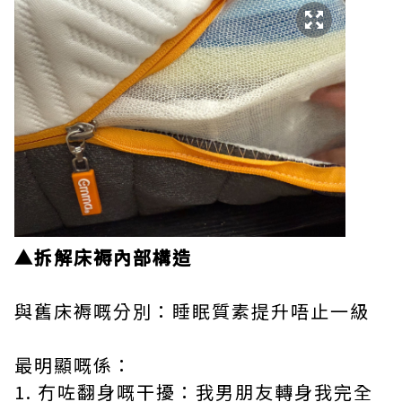
▲拆解床褥內部構造
與舊床褥嘅分別：睡眠質素提升唔止一級
最明顯嘅係：
1. 冇咗翻身嘅干擾：我男朋友轉身我完全