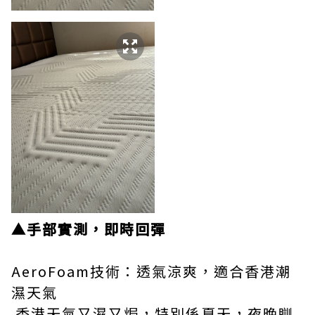
▲手部實測，即時回彈
AeroFoam技術：透氣涼爽，適合香港潮
濕天氣
香港天氣又濕又焗，特別係夏天，夜晚瞓