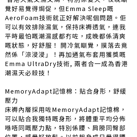
覺好易覺得焗促，但Emma Sleep嘅
AeroFoam技術就正好解決呢個問題。佢
可以有效排除濕氣，保持床褥透氣，連我
平時最怕嘅潮濕感都冇咗，成晚都係清爽
嘅狀態，好舒服！ 開冷氣瞓覺，摸落去竟
然係「涼浸浸」！再加通氣布套用獲獎嘅
Emma UltraDry技術, 兩者合一成為香港
潮濕天必殺技！
MemoryAdapt記憶棉：貼合身形，舒緩
壓力
床褥內層採用咗MemoryAdapt記憶棉，
可以貼合我獨特嘅身形，將體重平均分佈
喺唔同嘅壓力點，特別係腰、肩膀同臀部
位置，感覺好放鬆。以前起身成日覺得腰