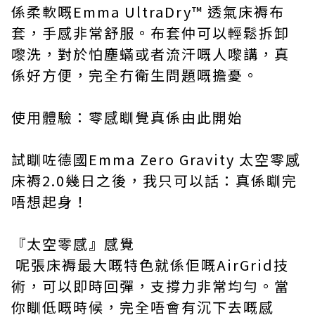
係柔軟嘅Emma UltraDry™ 透氣床褥布
套，手感非常舒服。布套仲可以輕鬆拆卸
嚟洗，對於怕塵蟎或者流汗嘅人嚟講，真
係好方便，完全冇衛生問題嘅擔憂。
使用體驗：零感瞓覺真係由此開始
試瞓咗德國Emma Zero Gravity 太空零感
床褥2.0幾日之後，我只可以話：真係瞓完
唔想起身！
『太空零感』感覺
呢張床褥最大嘅特色就係佢嘅AirGrid技
術，可以即時回彈，支撐力非常均勻。當
你瞓低嘅時候，完全唔會有沉下去嘅感