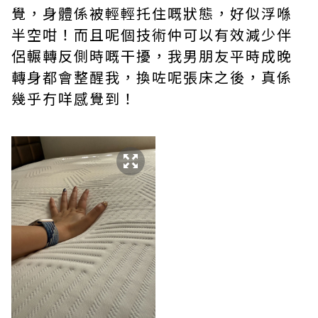
覺，身體係被輕輕托住嘅狀態，好似浮喺
半空咁！而且呢個技術仲可以有效減少伴
侶輾轉反側時嘅干擾，我男朋友平時成晚
轉身都會整醒我，換咗呢張床之後，真係
幾乎冇咩感覺到！