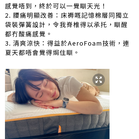
感覺唔到，終於可以一覺瞓天光！
2. 腰痛明顯改善：床褥嘅記憶棉層同獨立
袋裝彈簧設計，令我脊椎得以承托，瞓醒
都冇酸痛感覺。
3. 清爽涼快：得益於AeroFoam技術，連
夏天都唔會覺得焗住瞓。