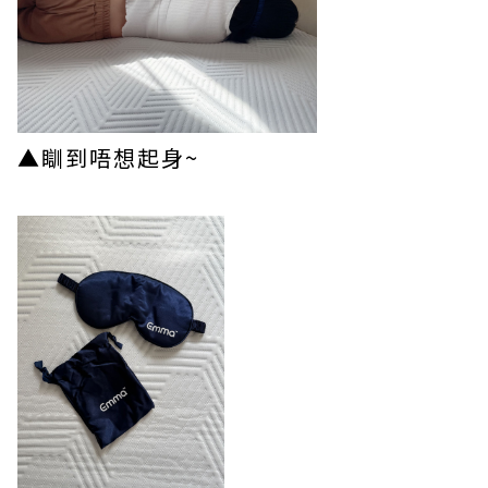
▲瞓到唔想起身~