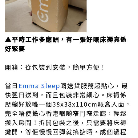
▲平時工作多應酬，有一張好嘅床褥真係
好緊要
開箱：從包裝到安裝，簡單方便！
當日
Emma Sleep
嘅送貨服務超貼心，最
快翌日送到，而且包裝非常細心。床褥係
壓縮好放喺一個38x38x110cm嘅盒入面，
完全唔使擔心香港嗰啲窄門窄走廊，輕鬆
搬入房間！拆開包裝之後，只需要將床褥
攤開，等佢慢慢回彈就搞掂晒，成個過程