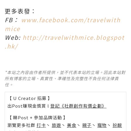
更多表發：
FB：
www.facebook.com/travelwith
mice
Web:
http://travelwithmice.blogspot
.hk/
*本站之內容由作者所提供，並不代表本站的立場。因此本站對
所有博客的立場、真實性、準確性及完整性不負任何法律責
任。
【 U Creator 招募 】
出Post賺現金獎賞 l
登記《社群創作有價企劃》
【 睇Post + 參加品牌活動 】
瀏覽更多社群
打卡
丶
旅遊
丶
美食
丶
親子
丶
寵物
丶
扮靚