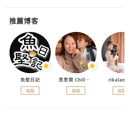
推薦博客
urnal
魚堅日記
思思賢 ChillMyBabe
rikala
追蹤
追蹤
追蹤