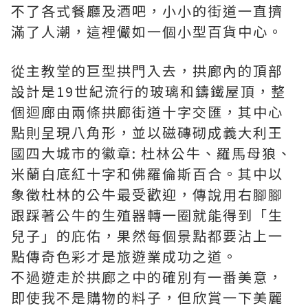
不了各式餐廳及酒吧，小小的街道一直擠
滿了人潮，這裡儼如一個小型百貨中心。
從主教堂的巨型拱門入去，拱廊內的頂部
設計是19世紀流行的玻璃和鑄鐵屋頂，整
個迴廊由兩條拱廊街道十字交匯，其中心
點則呈現八角形，並以磁磚砌成義大利王
國四大城市的徽章: 杜林公牛、羅馬母狼、
米蘭白底紅十字和佛羅倫斯百合。其中以
象徵杜林的公牛最受歡迎，傳說用右腳腳
跟踩著公牛的生殖器轉一圈就能得到「生
兒子」的庇佑，果然每個景點都要沾上一
點傳奇色彩才是旅遊業成功之道。
不過遊走於拱廊之中的確別有一番美意，
即使我不是購物的料子，但欣賞一下美麗