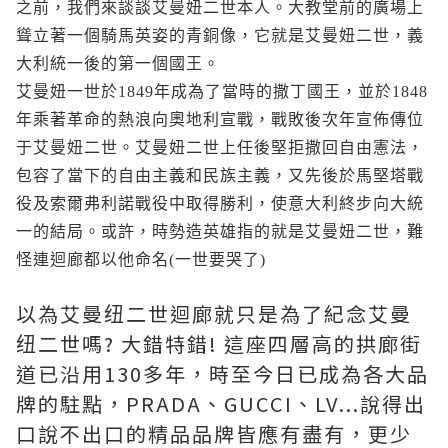
之前，我們來談談艾曼妞二世本人。大教堂前的廣場上
聳立著一個騎馬英姿的青銅像，它就是艾曼妞二世，義
大利統一後的第一個國王。
艾曼妞一世於
1849
年成為了當時的撒丁國王，並於
1848
年乘著革命的熱浪向奧地利宣戰，戰敗後次年宣佈傳位
于艾曼妞二世。艾曼妞二世上任後堅拒撒回自由憲法，
包容了當下的自由主義和民族主義，又先後於馬堅塔戰
役及索爾弗利諾戰役中取得勝利，使意大利終步向大統
一的結局。或許，時勢造英雄指的就是艾曼妞二世，難
怪連迴廊都以他命名
(
一世要哭了
)
以為艾曼纽二世迴廊就只是為了紀念艾曼
纽二世嗎? 大錯特錯! 這座四層高的拱廊街
道已沿用130多年，時至今日已成為各大品
牌的駐點，PRADA、GUCCI、LV...說得出
口說不出口的精品品牌皆應有盡有，更少