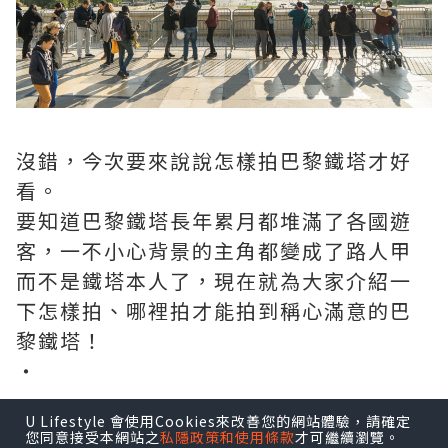
沒錯，今次要來說說怎樣拍巴黎鐵塔才好
看。
要知道巴黎鐵塔長年累月都堆滿了各國遊
客，一不小心背景的主角都變成了路人甲
而不是鐵塔本人了，現在就為大家介紹一
下怎樣拍、哪裡拍才能拍到稱心滿意的巴
黎鐵塔！
・
・
U Lifestyle 會使用Cookies來改善您的網站體驗，請確定
・
您同意接受本網站之
私隱政策和使用條款
才可繼續瀏覽。