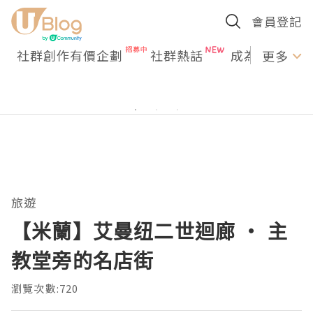
會員登記
社群創作有價企劃
社群熱話
成為U Creato
更多
旅遊
【米蘭】艾曼纽二世迴廊 ・ 主
教堂旁的名店街
瀏覽次數:720