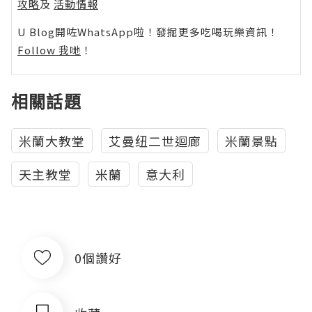
攻略
及
活動情報
U Blog開咗WhatsApp啦！發掘更多吃喝玩樂資訊！
Follow 我哋
！
相關話題
米蘭大教堂
艾曼纽二世迴廊
米蘭景點
天主教堂
米蘭
意大利
0個讚好