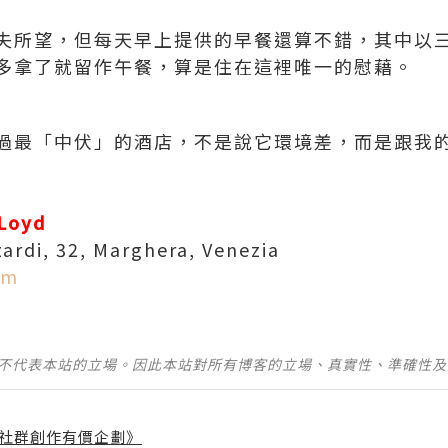
失所望，但每天早上提供的早餐還算不錯，其中以
多拿了就留作午餐，算是住在這裡唯一的慰藉。
過最「中伏」的酒店，不是說它環境差，而是跟我的
LLoyd
zardi, 32, Marghera, Venezia
om
並不代表本站的立場。因此本站對所有博客的立場、真實性、準確性
社群創作有價企劃》