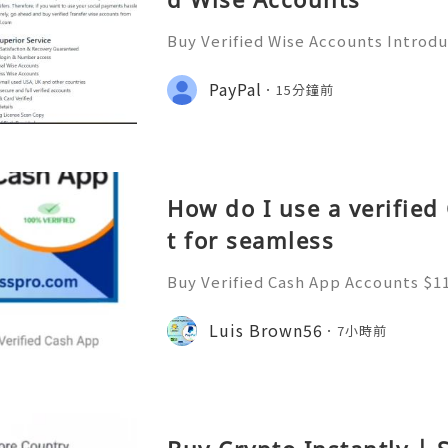
Buy Verified Wise Accounts Introdu
nown as Transferwise) In today's 
y, sending money across borders ha
PayPal
15分鐘前
r Wise, the innovative p
How do I use a verifie
t for seamless
Buy Verified Cash App Accounts $11
e: $110.00 through $699.00 Buy Ver
r Sale | Fast Delivery Available Are
Luis Brown56
7小時前
fied Cash App Accou