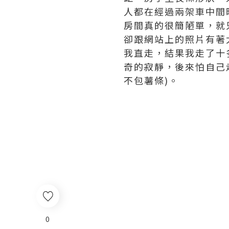
人
都在經過兩架車中間
房間真的很簡陋單，就
卻跟網站上的照片有著
我直走，
結果我走了十
奇的寂靜，
後來怕自己
不包薯條)。
0