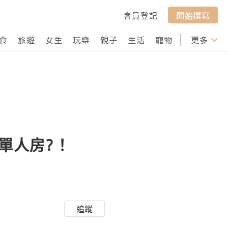
會員登記
開始撰寫
食
旅遊
女生
玩樂
親子
生活
寵物
行山
更多
打卡
進了單人房?！
追蹤