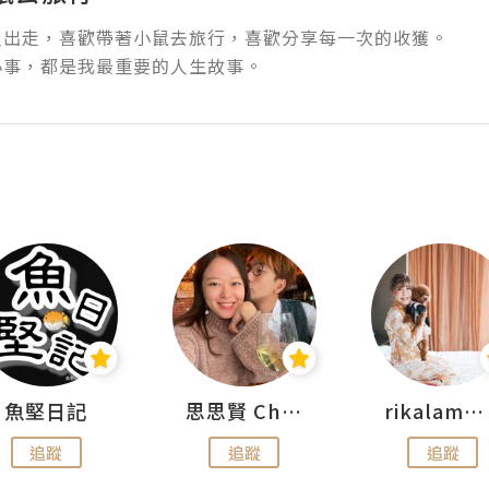
出走，喜歡帶著小鼠去旅行，喜歡分享每一次的收獲。

小事，都是我最重要的人生故事。
魚堅日記
思思賢 ChillMyBabe
rikalammm
追蹤
追蹤
追蹤