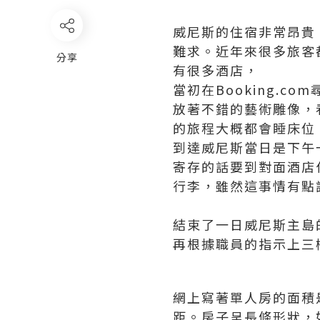
威尼斯的住宿非常昂貴
難求。
近年來很多旅客
分享
有很多酒店，
當初在Booking.com
放著不錯的藝術雕像，
的旅程大概都會睡床位
到達威尼斯當日是下午
寄存的話要到對面酒店
行李，
雖然這事情有點
結束了一日威尼斯主島的
再根據職員的指示上三
網上寫著單人房的面積
距。
房子呈長條形狀，