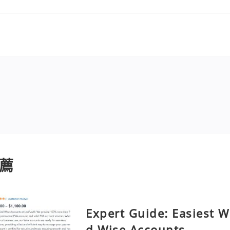
薦
Expert Guide: Easiest W
d Wise Accounts