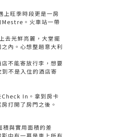
至遇上旺季時段更是一房
estre。火車站一帶
外表看上去光鮮亮麗，
大堂擺
圍之內。
心想整趟意大利
酒店不能寄放行李，
想要
次到不是入住的酒店寄
eck In。
拿到房卡
尾房打開了房門之後。
面積與實用面積的差
電影中有一幕是車上所有