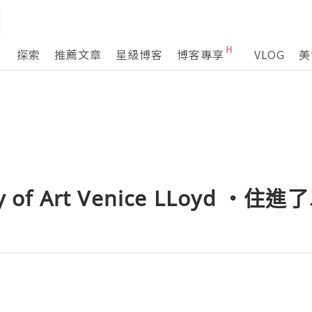
探索
推薦文章
星級博客
博客專享
VLOG
美
of Art Venice LLoyd ・住