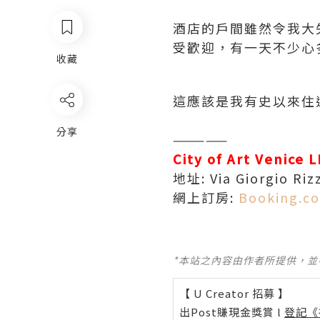
酒店的戶間雖然令我大
受歡迎，有一天不少心
收藏
這應該是我有史以來住
分享
—————
City of Art Venice 
地址: Via Giorgio Riz
網上訂房:
Booking.c
*本站之內容由作者所提供，
【 U Creator 招募 】
出Post賺現金獎賞 l
登記《