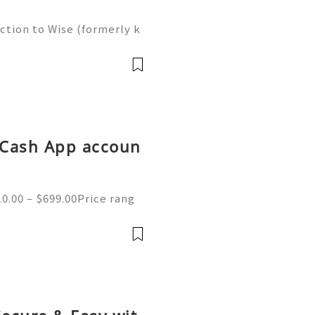
ction to Wise (formerly k
fast-paced, global econom
s never been easier. Ente
d Cash App accoun
0.00 – $699.00Price rang
ified Cash App Accounts fo
 you afraid to buy our Veri