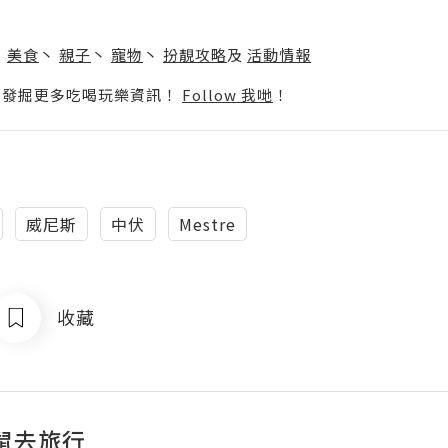
】
丶
美食
丶
親子
丶
寵物
丶
扮靚攻略
及
活動情報
p啦！發掘更多吃喝玩樂資訊！
Follow 我哋
！
威尼斯
中伏
Mestre
收藏
鼠去旅行