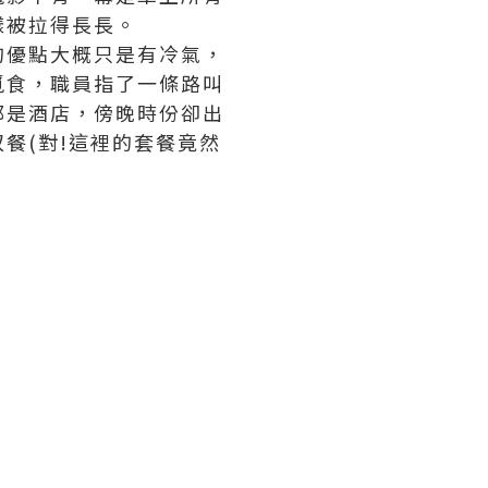
樣被拉得長長。
的優點大概只是有冷氣，
覓食，職員指了一條路叫
都是酒店，傍晚時份卻出
餐(對!這裡的套餐竟然