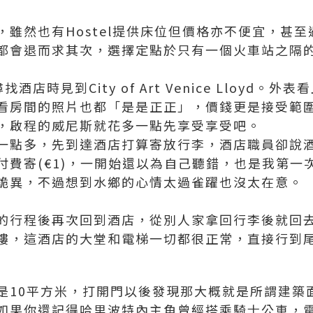
，雖然也有Hostel提供床位但價格亦不便宜，甚
都會退而求其次，選擇定點於只有一個火車站之隔的M
尋找酒店時見到City of Art Venice Lloyd。
看房間的照片也都「是是正正」，價錢更是接受範
，
啟程的威尼斯就花多一點先享受享受吧。
一點多，先到達酒店打算寄放行李，酒店職員卻說
付費寄(€1)，一開始還以為自己聽錯，也是我第一
詭異，不過想到水鄉的心情太過雀躍也沒太在意。
行程後再次回到酒店，從別人家拿回行李後就回去Ch
樓，這酒店的大堂和電梯一切都很正常，直接行到
是10平方米，打開門以後發現那大概就是所謂建築
如果你還記得哈里波特內主角曾經搭乘騎士公車，