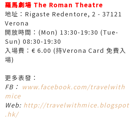
羅馬劇場 The Roman Theatre
地址：Rigaste Redentore, 2 - 37121
Verona
開放時間：(Mon) 13:30-19:30 (Tue-
Sun) 08:30-19:30
入場費：€ 6.00 (持Verona Card 免費入
場)
更多表發：
FB：
www.facebook.com/travelwith
mice
Web:
http://travelwithmice.blogspot
.hk/