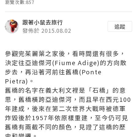
瀏覽次數:857
跟著小鼠去旅行
追蹤
發佈於 2015.08.02
參觀完茱麗葉之家後，看時間還有很多，
決定往亞迪傑河(Fiume Adige)的方向散
步去，再沿著河前往舊橋(Ponte
Pietra)。
舊橋的名字在義大利文裡是「石橋」的意
思，舊橋橫跨亞迪傑河，而且早在西元100
年建成，後來在第二次世界大戰時被德軍
炸毀後於1957年依原樣重建，至今仍可見
舊橋有兩截不同的顏色，見證了這橋的歷
史和變遷。