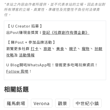
*本站之內容由作者所提供，並不代表本站的立場。因此本站對
所有博客的立場、真實性、準確性及完整性不負任何法律責
任。
【 U Creator 招募 】
出Post賺現金獎賞 l
登記《社群創作有價企劃》
【 睇Post + 參加品牌活動 】
瀏覽更多社群
打卡
丶
旅遊
丶
美食
丶
親子
丶
寵物
丶
扮靚
攻略
及
活動情報
U Blog開咗WhatsApp啦！發掘更多吃喝玩樂資訊！
Follow 我哋
！
相關話題
羅馬劇場
Verona
觀景
中世紀小鎮