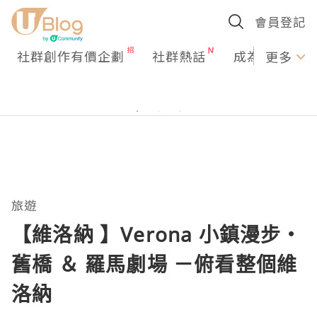
會員登記
社群創作有價企劃
社群熱話
成為U Creato
更多
旅遊
【維洛納 】Verona 小鎮漫步・
舊橋 ＆ 羅馬劇場 －俯看整個維
洛納