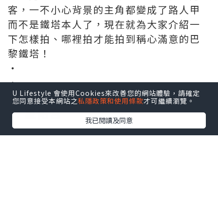
客，一不小心背景的主角都變成了路人甲
而不是鐵塔本人了，現在就為大家介紹一
下怎樣拍、哪裡拍才能拍到稱心滿意的巴
黎鐵塔！
・
・
U Lifestyle 會使用Cookies來改善您的網站體驗，請確定
・
您同意接受本網站之
私隱政策和使用條款
才可繼續瀏覽。
1. 夏佑宮
我已閱讀及同意
夏佑宮是觀看鐵塔的知名觀景台，想當然
是擠滿了人！想要拍出好看的照片，首先
要考慮鏡頭前應該容納多少人，若想要沒
有人出現的照片，那就拜託你擠到最前面
的鐵欄前拍，但同時站在梯級上容納下鐵
欄前的身影也是個不錯的選擇，這樣拍起