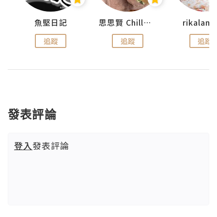
urnal
魚堅日記
思思賢 ChillMyBabe
rikala
追蹤
追蹤
追蹤
發表評論
登入
發表評論