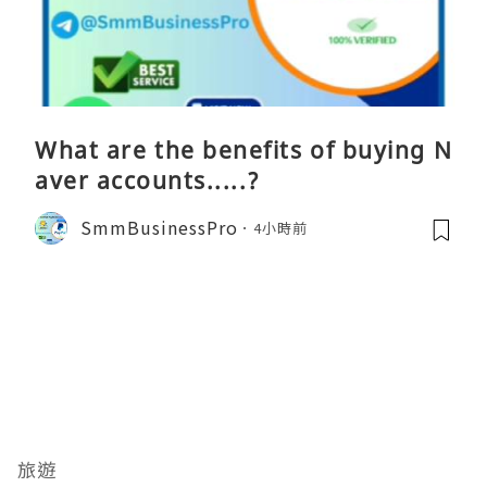
What are the benefits of buying N
aver accounts.....?
SmmBusinessPro
4小時前
旅遊