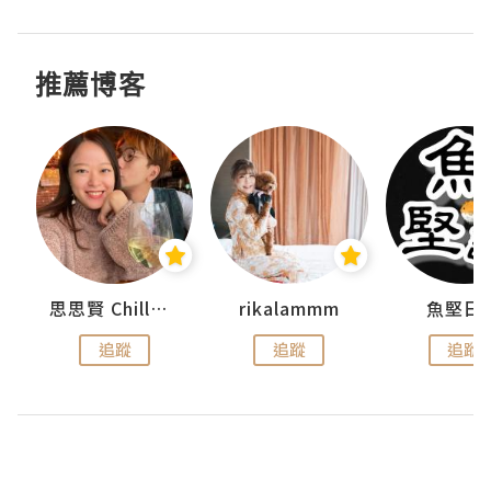
推薦博客
urnal
思思賢 ChillMyBabe
rikalammm
魚堅日
追蹤
追蹤
追蹤