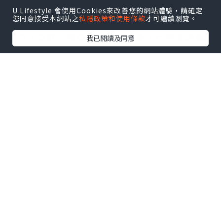
由於景點實在多如繁星的關係，剛開始我也無
U Lifestyle 會使用Cookies來改善您的網站體驗，請確定
您同意接受本網站之
私隱政策和使用條款
才可繼續瀏覽。
從入手，回來以後立馬決定要寫一篇巴黎景點
大全，
幸好大部份都是地鐵沿線，行程安排算
我已閱讀及同意
是非常容易，一起
來看看巴黎多樣性的觀光勝
地吧！
La Tour Eiffel
艾菲爾鐵塔
傷兵院
→
羅丹美術館
→
戰神廣場
→
艾
菲爾鐵塔
→
夏佑宮
巴黎的象徵當然就是高聳的巴黎鐵塔了！
位於戰神廣場盡頭的鐵塔是世界性的建