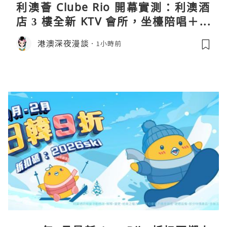
利澳薈 Clube Rio 開幕實測：利澳酒
店 3 樓全新 KTV 會所，坐檯陪唱＋水
療套票一次過睇
港澳深夜漫談
1小時前