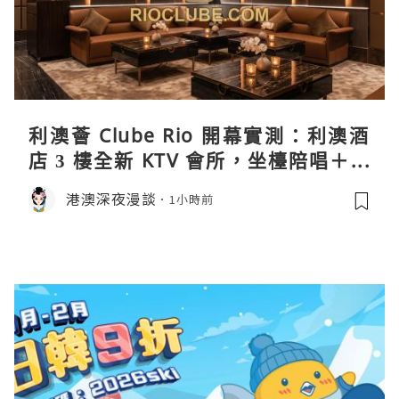
利澳薈 Clube Rio 開幕實測：利澳酒
店 3 樓全新 KTV 會所，坐檯陪唱＋水
療套票一次過睇
港澳深夜漫談
1小時前