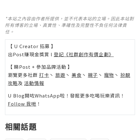
*本站之內容由作者所提供，並不代表本站的立場。因此本站對
所有博客的立場、真實性、準確性及完整性不負任何法律責
任。
【 U Creator 招募 】
出Post賺現金獎賞 l
登記《社群創作有價企劃》
【 睇Post + 參加品牌活動 】
瀏覽更多社群
打卡
丶
旅遊
丶
美食
丶
親子
丶
寵物
丶
扮靚
攻略
及
活動情報
U Blog開咗WhatsApp啦！發掘更多吃喝玩樂資訊！
Follow 我哋
！
相關話題