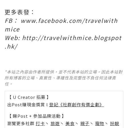
更多表發：
FB： www.facebook.com/travelwith
mice
Web:
http://travelwithmice.blogspot
.hk/
*本站之內容由作者所提供，並不代表本站的立場。因此本站對
所有博客的立場、真實性、準確性及完整性不負任何法律責
任。
【 U Creator 招募 】
出Post賺現金獎賞 l
登記《社群創作有價企劃》
【 睇Post + 參加品牌活動 】
瀏覽更多社群
打卡
丶
旅遊
丶
美食
丶
親子
丶
寵物
丶
扮靚