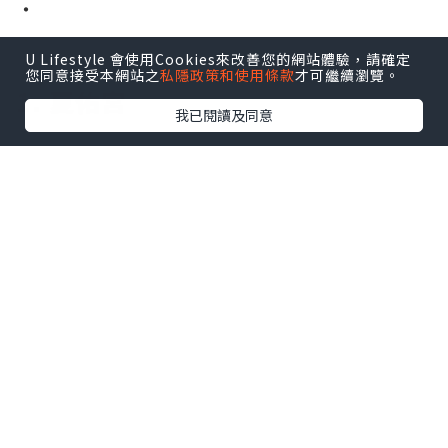
・
・
U Lifestyle 會使用Cookies來改善您的網站體驗，請確定
・
您同意接受本網站之
私隱政策和使用條款
才可繼續瀏覽。
1. 夏佑宮
我已閱讀及同意
夏佑宮是觀看鐵塔的知名觀景台，想當然
是擠滿了人！想要拍出好看的照片，首先
要考慮鏡頭前應該容納多少人，若想要沒
有人出現的照片，那就拜託你擠到最前面
的鐵欄前拍，但同時站在梯級上容納下鐵
欄前的身影也是個不錯的選擇，這樣拍起
來巴黎鐵塔就熱鬧多了。
如果想要在這裡跟鐵塔合照，建議你稍移
玉步到觀景台的下層，那邊停留的遊客大
概比上層少了一大半，而且看到的角度基