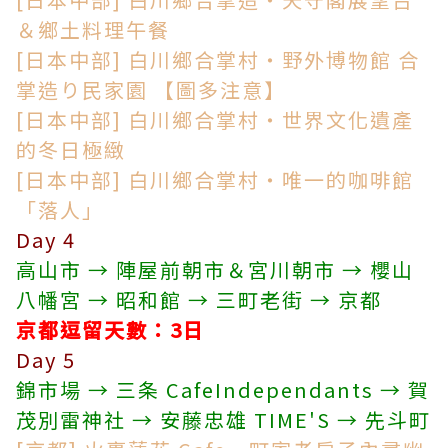
＆鄉土料理午餐
[日本中部] 白川鄉合掌村・野外博物館 合
掌造り民家園 【圖多注意】
[日本中部] 白川鄉合掌村・世界文化遺產
的冬日極緻
[日本中部] 白川鄉合掌村・唯一的咖啡館
「落人」
Day 4
高山市 → 陣屋前朝市＆宮川朝市 → 櫻山
八幡宮 → 昭和館 → 三町老街 → 京都
京都
逗留天數
：3日
Day 5
錦市場 → 三条 CafeIndependants → 賀
茂別雷神社 → 安藤忠雄 TIME'S → 先斗町