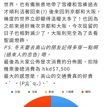
世界，也有備無患地帶了雪褸和雪褲過去
才順利活著回來(?) 後來回到京都和大阪，
幾度的世界立即顯得溫暖太多了！也因為
之前來過好幾次京都和大阪，今次逗留的
日子也相對減少了，大阪則完全為了去看
聖誕燈飾。
PS. 冬天要去高山的朋友記得多穿一點啊
(過來人的忠告) 嗯。
最後為大家公佈是次消費的分佈圖，扣除
機票後總消費為
hkd$7,500
最大的感想是，高山的交通費真的好貴
・゜・(PД`q｡)・゜・