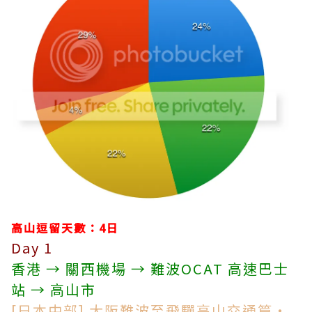
高山逗留天數：4日
Day 1
香港 → 關西機場 → 難波OCAT 高速巴士
站 → 高山市
[日本中部] 大阪難波至飛驒高山交通篇・