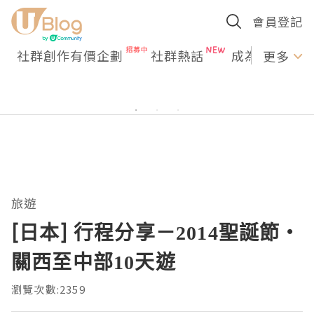
會員登記
社群創作有價企劃
社群熱話
成為U Creato
更多
旅遊
[日本] 行程分享－2014聖誕節・
關西至中部10天遊
瀏覽次數:2359