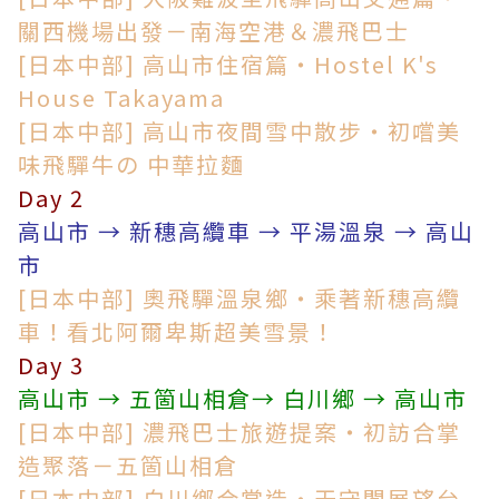
關西機場出發－南海空港＆濃飛巴士
[日本中部] 高山市住宿篇・Hostel K's
House Takayama
[日本中部] 高山市夜間雪中散步・初嚐美
味飛驒牛の 中華拉麵
Day 2
高山市 → 新穗高纜車 → 平湯溫泉 → 高山
市
[日本中部] 奧飛驒溫泉鄉・乘著新穗高纜
車！看北阿爾卑斯超美雪景！
Day 3
高山市 → 五箇山相倉→ 白川鄉 → 高山市
[日本中部] 濃飛巴士旅遊提案・初訪合掌
造聚落－五箇山相倉
[日本中部] 白川鄉合掌造・天守閣展望台