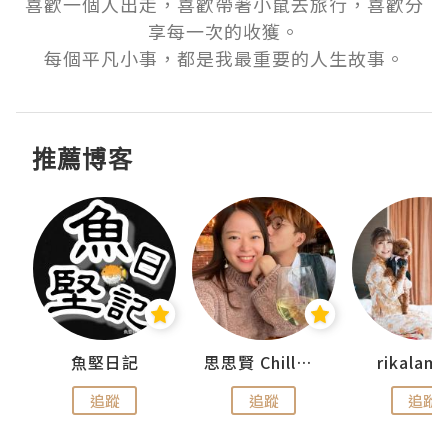
喜歡一個人出走，喜歡帶著小鼠去旅行，喜歡分
享每一次的收獲。

每個平凡小事，都是我最重要的人生故事。
推薦博客
urnal
魚堅日記
思思賢 ChillMyBabe
rikala
追蹤
追蹤
追蹤