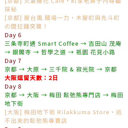
[京都] 火裏蓮花 Cafe・町家老房子內尋幽
探秘
[京都] 屋台風 麺場一力・木屋町與先斗町
の間拉麵突襲！
Day 6
三条寺町通 Smart Coffee → 吉田山 茂庵
→ 銀閣寺 → 哲學之道 → 祇園 花見小路
Day 7
京都 → 大原 → 三千院 & 寂光院 → 京都
大阪
逗留天數
：2日
Day 8
京都 → 大阪 → 梅田 鬆弛熊專門店 → 梅田
地下街
[大阪] 梅田地下街 Rilakkuma Store・逃
不出來的鬆弛熊專賣店