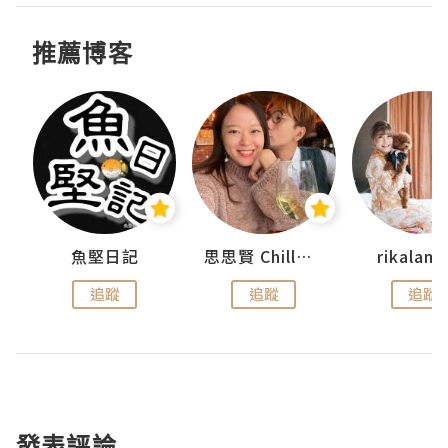
推薦博客
urnal
魚堅日記
思思賢 ChillMyBabe
rikala
追蹤
追蹤
追蹤
發表評論