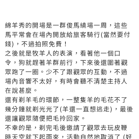
綿羊秀的開場是一群俊馬繞場一周，這些
馬平常會在場內開放給旅客騎行(當然要付
錢)，不過拍照免費！
之後就是牧羊人的表演，看著他一個口
令，狗就趕著羊群前行，下來後還圍著觀
眾跑了一圈。少不了跟觀眾的互動，不過
場內音響不太好，有時會聽不清楚主持人
在說甚麼。
還有剃羊毛的環節，一整隻羊的毛花不了
幾分鐘就剃光光了(羊還一直想逃走)，最後
還讓觀眾隨便把毛拎回家。
不幸的是，剃完毛後邀請了觀眾去玩皮鞭
時天空就下起雨來，活動自然地取消了 (好