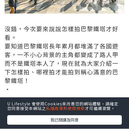
沒錯，今次要來說說怎樣拍巴黎鐵塔才好
看。
要知道巴黎鐵塔長年累月都堆滿了各國遊
客，一不小心背景的主角都變成了路人甲
而不是鐵塔本人了，現在就為大家介紹一
下怎樣拍、哪裡拍才能拍到稱心滿意的巴
黎鐵塔！
・
・
U Lifestyle 會使用Cookies來改善您的網站體驗，請確定
・
您同意接受本網站之
私隱政策和使用條款
才可繼續瀏覽。
1. 夏佑宮
我已閱讀及同意