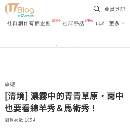
會員登記
社群創作有價企劃
社群熱話
成為U Creato
更多
旅遊
[清境] 濃霧中的青青草原・雨中
也要看綿羊秀＆馬術秀！
瀏覽次數:1054