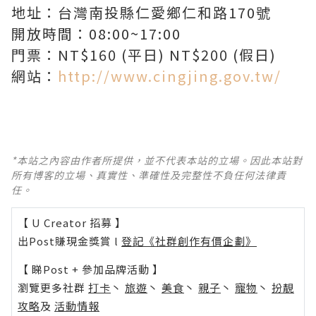
地址：台灣南投縣仁愛鄉仁和路170號
開放時間：08:00~17:00
門票：NT$160 (平日) NT$200 (假日)
網站：
http://www.cingjing.gov.tw/
*本站之內容由作者所提供，並不代表本站的立場。因此本站對
所有博客的立場、真實性、準確性及完整性不負任何法律責
任。
【 U Creator 招募 】
出Post賺現金獎賞 l
登記《社群創作有價企劃》
【 睇Post + 參加品牌活動 】
瀏覽更多社群
打卡
丶
旅遊
丶
美食
丶
親子
丶
寵物
丶
扮靚
攻略
及
活動情報