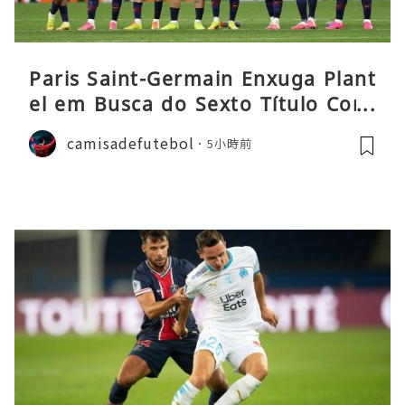
Paris Saint-Germain Enxuga Plant
el em Busca do Sexto Título Cons
ecutivo da Liga
camisadefutebol
5小時前