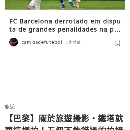
FC Barcelona derrotado em dispu
ta de grandes penalidades na pré
-época
camisadefutebol
5小時前
旅遊
【巴黎】關於旅遊攝影・鐵塔就