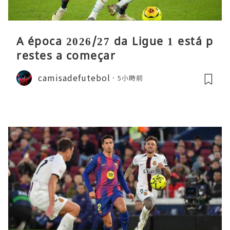
A época 2026/27 da Ligue 1 está p
restes a começar
camisadefutebol
5小時前