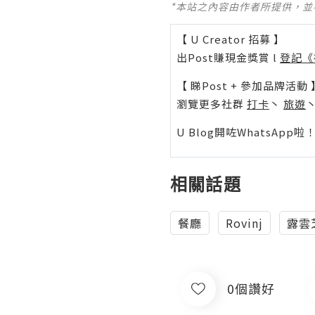
*本站之內容由作者所提供，
【 U Creator 招募 】
出Post賺現金獎賞 l
登記《
【 睇Post + 參加品牌活動 
瀏覽更多社群
打卡
丶
旅遊
U Blog開咗WhatsAp
相關話題
餐廳
Rovinj
露雲
0個讚好