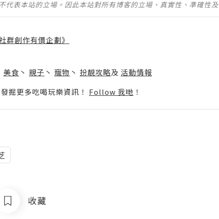
並不代表本站的立場。因此本站對所有博客的立場、真實性、準確性
社群創作有價企劃》
】
丶
美食
丶
親子
丶
寵物
丶
扮靚攻略
及
活動情報
p啦！發掘更多吃喝玩樂資訊！
Follow 我哋
！
芝
收藏