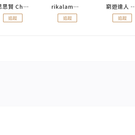
思思賢 ChillMyBabe
rikalammm
窮遊達人 Mr.TravelGe
追蹤
追蹤
追蹤