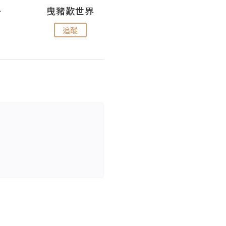
nius
曳豬歎世界
Koalascities (^O^)! @ UTravel
追蹤
追蹤