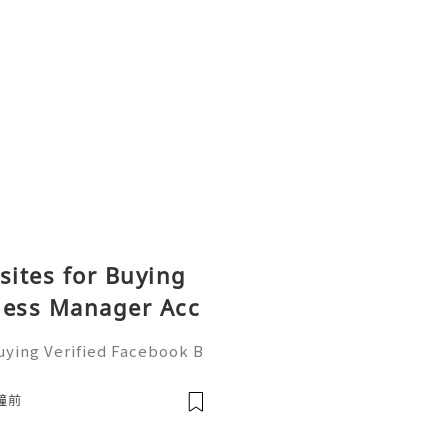
sites for Buying
ness Manager Acc
uying Verified Facebook B
ality Check Guide If You
ontact us : ❤️🥰🌍➤Telegr
鐘前