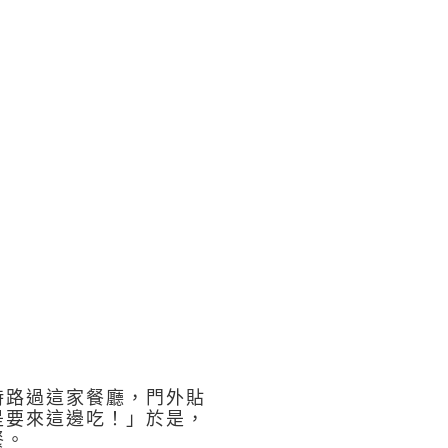
時路過這家餐廳，門外貼
是要來這邊吃！」於是，
餐。