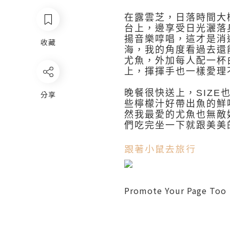
在露雲芝，日落時間大
台上，邊享受日光灑落
揚音樂啍唱，這才是消
收藏
海，我的角度看過去還
尤魚，外加每人配一杯
上，揮揮手也一樣愛理
晚餐很快送上，SIZ
分享
些檸檬汁好帶出魚的鮮
然我最愛的尤魚也無敵
們吃完坐一下就跟美美
跟著小鼠去旅行
Promote Your Page Too