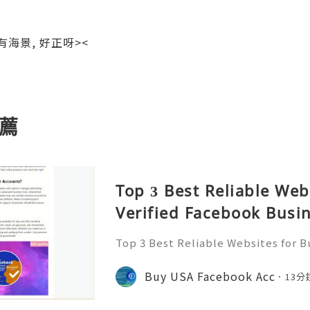
海景, 好正呀><
薦
Top 3 Best Reliable Web
Verified Facebook Busi
ounts 2026 – Reality C
Top 3 Best Reliable Websites for B
usiness Manager Accounts 2026 – Re
Want To More Information Please C
Buy USA Facebook Acc
13分
am: @usabestzone ❤️🥰🌍➤What