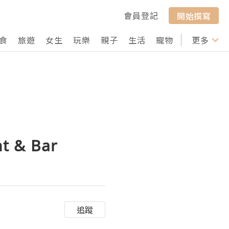
會員登記
開始撰寫
食
旅遊
女生
玩樂
親子
生活
寵物
行山
更多
打卡
t & Bar
追蹤