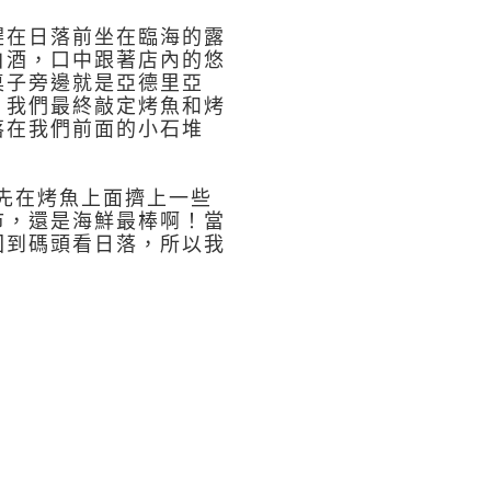
趕在日落前坐在臨海的露
白酒，口中跟著店內的悠
桌子旁邊就是亞德里亞
，我們最終敲定烤魚和烤
落在我們前面的小石堆
們先在烤魚上面擠上一些
市，還是海鮮最棒啊！當
回到碼頭看日落，所以我