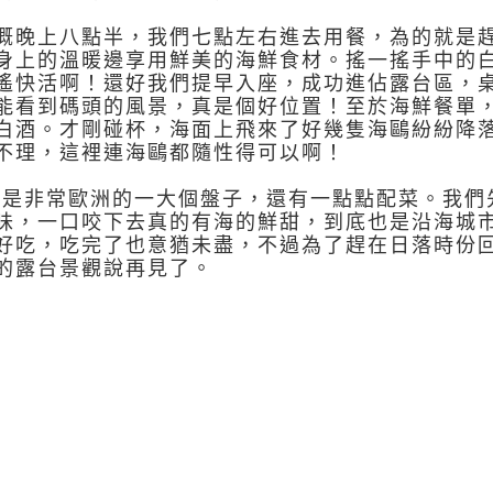
概晚上八點半，我們七點左右進去用餐，為的就是
身上的溫暖邊享用鮮美的海鮮食材。搖一搖手中的
遙快活啊！還好我們提早入座，成功進佔露台區，
能看到碼頭的風景，真是個好位置！至於海鮮餐單
白酒。才剛碰杯，海面上飛來了好幾隻海鷗紛紛降
不理，這裡連海鷗都隨性得可以啊！
E也是非常歐洲的一大個盤子，還有一點點配菜。我
味，一口咬下去真的有海的鮮甜，到底也是沿海城
好吃，吃完了也意猶未盡，不過為了趕在日落時份
的露台景觀說再見了。