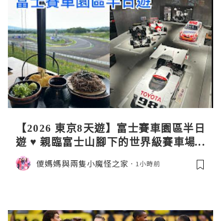
【2026 東京8天遊】富士賽車園區半日
遊 ♥ 親臨富士山腳下的世界級賽車場 F
uji SpeedWay。參觀富士賽車博物
儍媽媽與兩隻小魔怪之家
1小時前
館。到觀景餐廳邊觀賞賽車邊嘆午餐