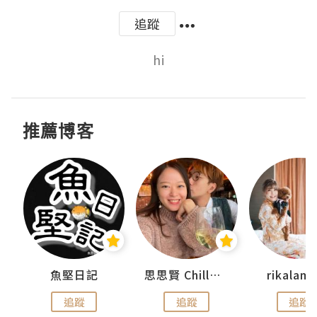
追蹤
hi
推薦博客
urnal
魚堅日記
思思賢 ChillMyBabe
rikala
追蹤
追蹤
追蹤