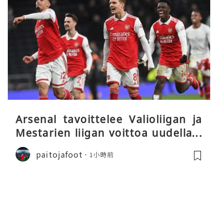
Arsenal tavoittelee Valioliigan ja
Mestarien liigan voittoa uudella k
audella
paitojafoot
1小時前