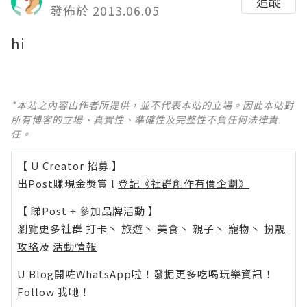
追蹤
發佈於 2013.06.05
hi
*本站之內容由作者所提供，並不代表本站的立場。因此本站對
所有博客的立場、真實性、準確性及完整性不負任何法律責
任。
【 U Creator 招募 】
出Post賺現金獎賞 l
登記《社群創作有價企劃》
【 睇Post + 參加品牌活動 】
瀏覽更多社群
打卡
丶
旅遊
丶
美食
丶
親子
丶
寵物
丶
扮靚
攻略
及
活動情報
U Blog開咗WhatsApp啦！發掘更多吃喝玩樂資訊！
Follow 我哋
！