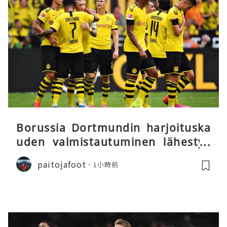
Borussia Dortmundin harjoituska
uden valmistautuminen lähestyy
päätöstään
paitojafoot
1小時前