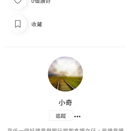
0個讚好
收藏
小奇
追蹤
我係一個好鍾意周圍玩周圍食嘅女仔，最鍾意嘅