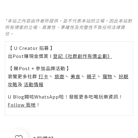
*本站之內容由作者所提供，並不代表本站的立場。因此本站對
所有博客的立場、真實性、準確性及完整性不負任何法律責
任。
【 U Creator 招募 】
出Post賺現金獎賞 l
登記《社群創作有價企劃》
【 睇Post + 參加品牌活動 】
瀏覽更多社群
打卡
丶
旅遊
丶
美食
丶
親子
丶
寵物
丶
扮靚
攻略
及
活動情報
U Blog開咗WhatsApp啦！發掘更多吃喝玩樂資訊！
Follow 我哋
！