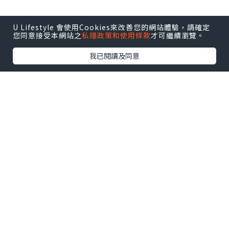
最近在 Searching C 上看到這套
U Lifestyle 會使用Cookies來改善您的網站體驗，請確定
您同意接受本網站之
私隱政策和使用條款
才可繼續瀏覽。
「Rokkoyo Tansu 日本常滑燒工藝陶瓷
濾網手沖咖啡組」，直接被它的日系極簡
我已閱讀及同意
美學燒到！它標榜採用日本著名的「常滑
燒」百年陶藝工藝，搭配免濾紙的多孔陶
瓷濾網，還運用了日本傳統「箪笥
（Tansu）」的收納智慧，把整個咖啡組
收納成一體。
問卷預熱期間我就成功鎖定了早鳥優惠，
今天就以買家角度，來跟大家分享這部手
沖組的實測心得與真實評價！