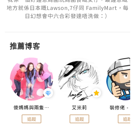
地方就係日本嘅Lawson,7仔同 FamilyMart，每
日幻想會中六合彩發達唔洗做：）
推薦博客
點滴
儍媽媽與兩隻小魔怪之家
艾米莉
追蹤
追蹤
追蹤