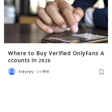
Where to Buy Verified OnlyFans A
ccounts in 2026
treyrey
1小時前