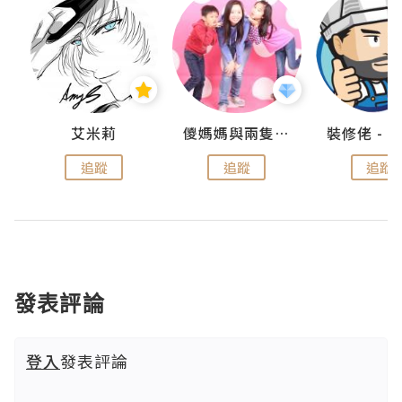
點滴
艾米莉
儍媽媽與兩隻小魔怪之家
追蹤
追蹤
追蹤
發表評論
登入
發表評論