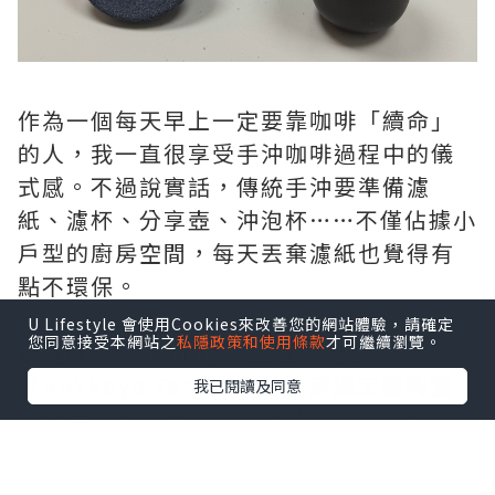
作為一個每天早上一定要靠咖啡「續命」
的人，我一直很享受手沖咖啡過程中的儀
式感。不過說實話，傳統手沖要準備濾
紙、濾杯、分享壺、沖泡杯……不僅佔據小
戶型的廚房空間，每天丟棄濾紙也覺得有
點不環保。
U Lifestyle 會使用Cookies來改善您的網站體驗，請確定
您同意接受本網站之
私隱政策和使用條款
才可繼續瀏覽。
最近在 Searching C 上看到這套
「Rokkoyo Tansu 日本常滑燒工藝陶瓷
我已閱讀及同意
濾網手沖咖啡組」，直接被它的日系極簡
美學燒到！它標榜採用日本著名的「常滑
燒」百年陶藝工藝，搭配免濾紙的多孔陶