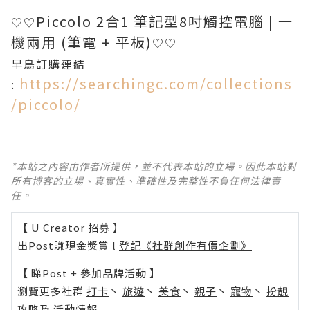
Piccolo 2合1 筆記型8吋觸控電腦 | 一
♡‎♡
機兩用 (筆電 + 平板)
♡‎♡‎
早鳥訂購連結
https://searchingc.com/collections
:
/piccolo/
*本站之內容由作者所提供，並不代表本站的立場。因此本站對
所有博客的立場、真實性、準確性及完整性不負任何法律責
任。
【 U Creator 招募 】
出Post賺現金獎賞 l
登記《社群創作有價企劃》
【 睇Post + 參加品牌活動 】
瀏覽更多社群
打卡
丶
旅遊
丶
美食
丶
親子
丶
寵物
丶
扮靚
攻略
及
活動情報