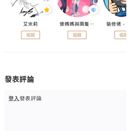
點滴
艾米莉
儍媽媽與兩隻小魔怪之家
追蹤
追蹤
追蹤
發表評論
登入
發表評論