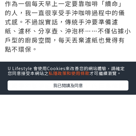
作為一個每天早上一定要靠咖啡「續命」
的人，我一直很享受手沖咖啡過程中的儀
式感。不過說實話，傳統手沖要準備濾
紙、濾杯、分享壺、沖泡杯……不僅佔據小
戶型的廚房空間，每天丟棄濾紙也覺得有
點不環保。
最近在 Searching C 上看到這套
U Lifestyle 會使用Cookies來改善您的網站體驗，請確定
您同意接受本網站之
私隱政策和使用條款
才可繼續瀏覽。
「Rokkoyo Tansu 日本常滑燒工藝陶瓷
濾網手沖咖啡組」，直接被它的日系極簡
我已閱讀及同意
美學燒到！它標榜採用日本著名的「常滑
燒」百年陶藝工藝，搭配免濾紙的多孔陶
瓷濾網，還運用了日本傳統「箪笥
（Tansu）」的收納智慧，把整個咖啡組
收納成一體。