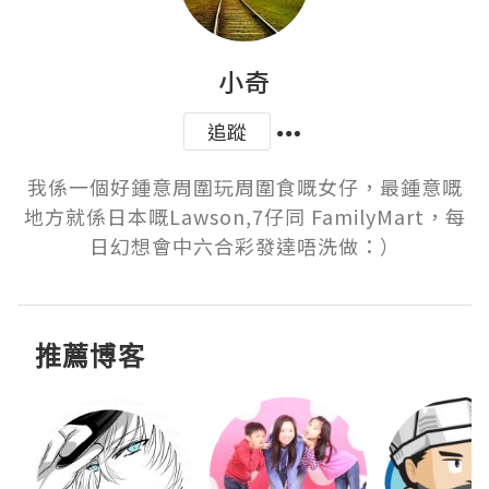
小奇
追蹤
我係一個好鍾意周圍玩周圍食嘅女仔，最鍾意嘅
地方就係日本嘅Lawson,7仔同 FamilyMart，每
日幻想會中六合彩發達唔洗做：）
推薦博客