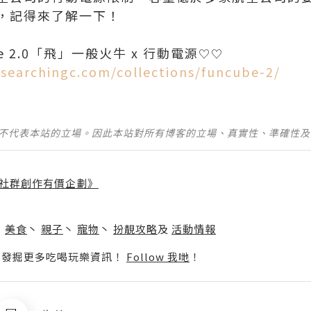
，記得來了解一下！
ube 2.0「飛」一般火牛 x 行動電源
♡‎♡‎
/searchingc.com/collections/funcube-2/
並不代表本站的立場。因此本站對所有博客的立場、真實性、準確性
社群創作有價企劃》
】
丶
美食
丶
親子
丶
寵物
丶
扮靚攻略
及
活動情報
p啦！發掘更多吃喝玩樂資訊！
Follow 我哋
！