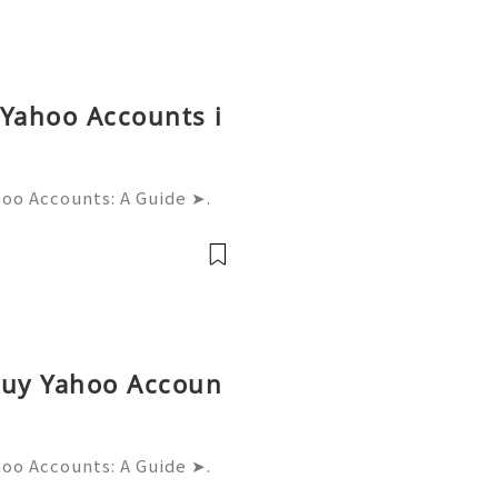
 Yahoo Accounts i
hoo Accounts: A Guide ➤.
......➤.➤...........➤.➤ 🌿🍁🌿🍁➤.
....➤.➤..........➤.➤......
Buy Yahoo Accoun
hoo Accounts: A Guide ➤.
......➤.➤...........➤.➤ 🌿🍁🌿🍁➤.