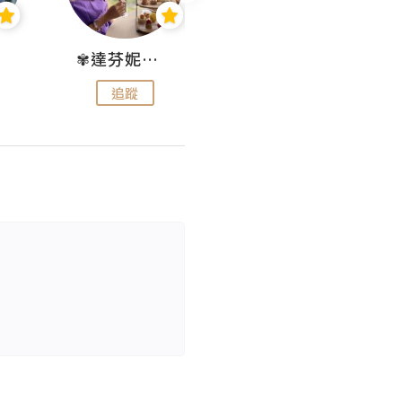
✾達芬妮•愛孩子•愛生活✾
wendysugar享受生活gogogo
追蹤
追蹤