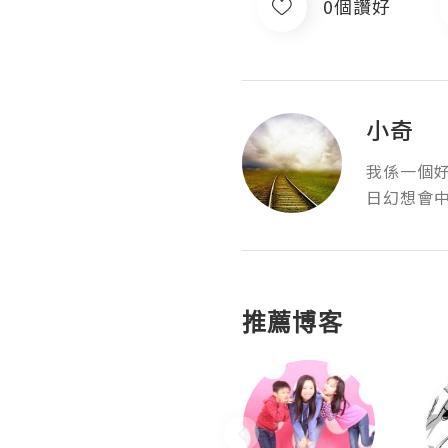
0個讚好
小奇
我係一個好
日幻想會
推薦博客