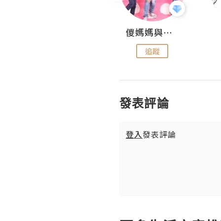
Hahakelly的生活點滴
儍媽媽與兩隻小魔怪之家
追蹤
追蹤
發表評論
登入
發表評論