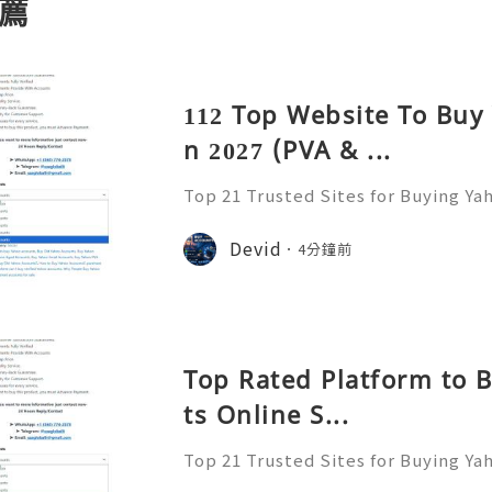
薦
112 Top Website To Buy
n 2027 (PVA & ...
Top 21 Trusted Sites for Buying Ya
➤.........➤.➤..........➤.➤...........➤.➤.......
➤ Email: usaglobalit@gmail.com ➤.➤.....
Devid
4分鐘前
Top Rated Platform to 
ts Online S...
Top 21 Trusted Sites for Buying Ya
➤.........➤.➤..........➤.➤...........➤.➤.......