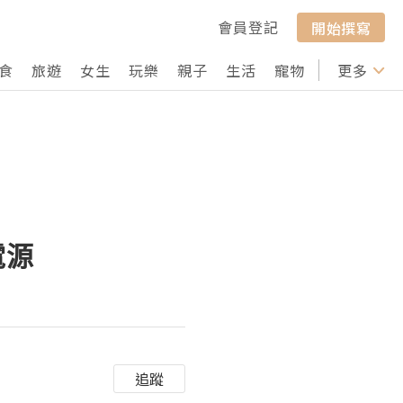
會員登記
開始撰寫
食
旅遊
女生
玩樂
親子
生活
寵物
行山
更多
打卡
電源
追蹤