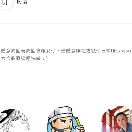
收藏
鍾意周圍玩周圍食嘅女仔，最鍾意嘅地方就係日本嘅Lawson,7仔
中六合彩發達唔洗做：）