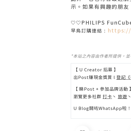
示。如果有興趣的朋友
PHILIPS FunC
♡‎♡
https:/
早鳥訂購連結 :
*本站之內容由作者所提供，
【 U Creator 招募 】
出Post賺現金獎賞 l
登記《
【 睇Post + 參加品牌活動 
瀏覽更多社群
打卡
丶
旅遊
U Blog開咗WhatsAp