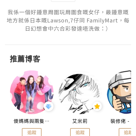
我係一個好鍾意周圍玩周圍食嘅女仔，最鍾意嘅
地方就係日本嘅Lawson,7仔同 FamilyMart，每
日幻想會中六合彩發達唔洗做：）
推薦博客
點滴
儍媽媽與兩隻小魔怪之家
艾米莉
追蹤
追蹤
追蹤