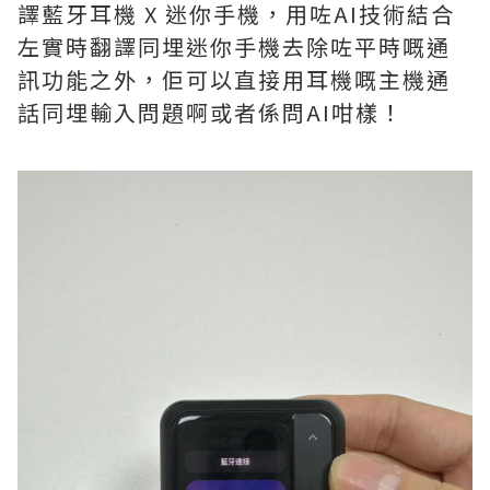
譯藍牙耳機 X 迷你手機，用咗AI技術結合
左實時翻譯同埋迷你手機去除咗平時嘅通
訊功能之外，佢可以直接用耳機嘅主機通
話同埋輸入問題啊或者係問AI咁樣！