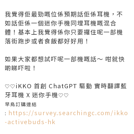
我覺得佢最勁嘅位係預期話佢係耳機，不
如話佢係一個迷你手機同埋耳機嘅混合
體！基本上我覺得係你只要攞住呢一部機
落街跑步或者食飯都好好用！
如果大家都想試吓呢一部機嘅話～ 咁就快
啲睇吓啦！
iKKO 首創 ChatGPT 驅動 實時翻譯藍
♡‎♡
牙耳機 X 迷你手機
♡‎♡‎
早鳥訂購連結
https://survey.searchingc.com/ikko
:
-activebuds-hk