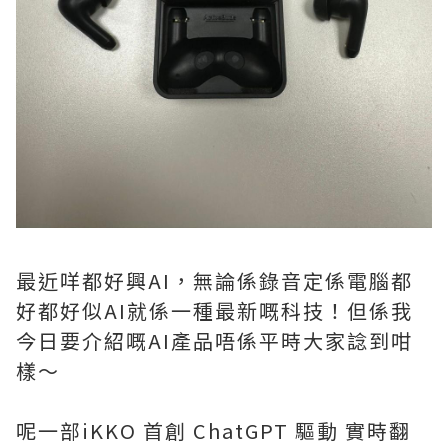
最近咩都好興AI，無論係錄音定係電腦都
好都好似AI就係一種最新嘅科技！但係我
今日要介紹嘅AI產品唔係平時大家諗到咁
樣～
呢一部iKKO 首創 ChatGPT 驅動 實時翻