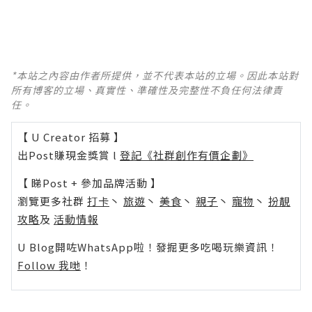
*本站之內容由作者所提供，並不代表本站的立場。因此本站對
所有博客的立場、真實性、準確性及完整性不負任何法律責
任。
【 U Creator 招募 】
出Post賺現金獎賞 l
登記《社群創作有價企劃》
【 睇Post + 參加品牌活動 】
瀏覽更多社群
打卡
丶
旅遊
丶
美食
丶
親子
丶
寵物
丶
扮靚
攻略
及
活動情報
U Blog開咗WhatsApp啦！發掘更多吃喝玩樂資訊！
Follow 我哋
！