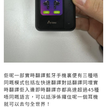
佢呢一部實時翻譯藍牙手機裏便有三種唔
同嘅模式包括左快速翻譯對話翻譯同埋實
時翻譯佢入邊即時翻譯亦都高達超過45種
唔同嘅語言，可以話淨係攞住呢一個耳機
就可以去勻全世界！