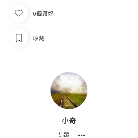
0個讚好
收藏
小奇
追蹤