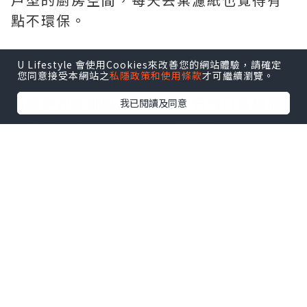
點不環保。
最近在 Searching C 上看到這套
U Lifestyle 會使用Cookies來改善您的網站體驗，請確定
您同意接受本網站之
私隱政策和使用條款
才可繼續瀏覽。
「Rokkoyo Tansu 日本常滑燒工藝陶瓷
濾網手沖咖啡組」，直接被它的日系極簡
我已閱讀及同意
美學燒到！它標榜採用日本著名的「常滑
燒」百年陶藝工藝，搭配免濾紙的多孔陶
瓷濾網，還運用了日本傳統「箪笥
（Tansu）」的收納智慧，把整個咖啡組
收納成一體。
問卷預熱期間我就成功鎖定了早鳥優惠，
今天就以買家角度，來跟大家分享這部手
沖組的實測心得與真實評價！