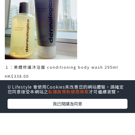
美體修護沐浴露 conditioning body wash 295ml
１：
HK$338.00
２：
温熱身體角質更生霜 thermafoliant body scrub
U Lifestyle 會使用Cookies來改善您的網站體驗，請確定
您同意接受本網站之
私隱政策和使用條款
才可繼續瀏覽。
177ml
HK$478.00
我已閱讀及同意