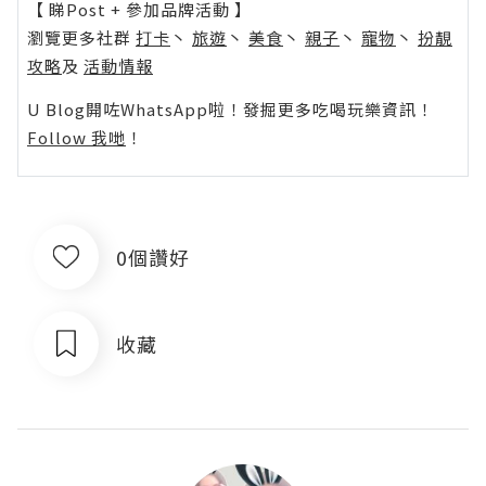
【 睇Post + 參加品牌活動 】
瀏覽更多社群
打卡
丶
旅遊
丶
美食
丶
親子
丶
寵物
丶
扮靚
攻略
及
活動情報
U Blog開咗WhatsApp啦！發掘更多吃喝玩樂資訊！
Follow 我哋
！
0個讚好
收藏