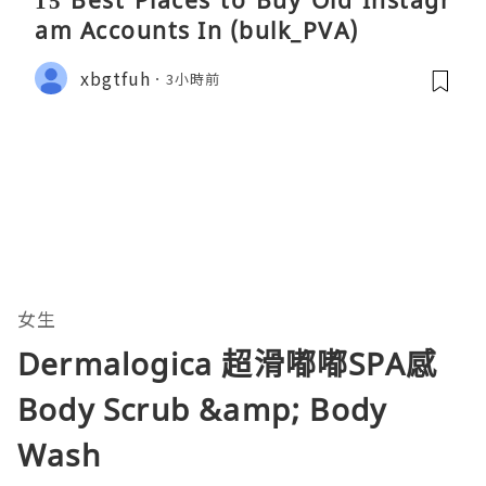
15 Best Places to Buy Old Instagr
am Accounts In (bulk_PVA)
xbgtfuh
3小時前
女生
Dermalogica 超滑嘟嘟SPA感
Body Scrub &amp; Body
Wash