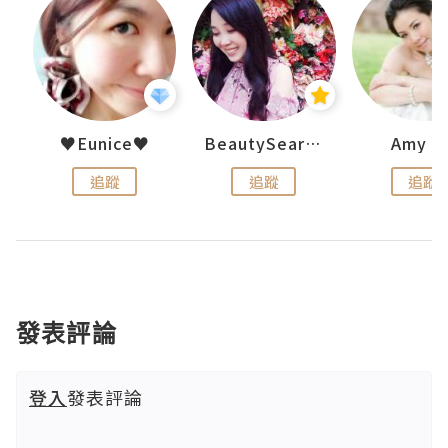
h 夏沫
♥Eunice♥
BeautySearch
Amy N
追蹤
追蹤
追蹤
發表評論
登入
發表評論