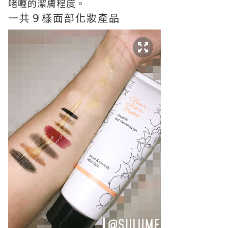
啫喱的潔膚程度。
一共９樣面部化妝產品