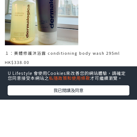
美體修護沐浴露 conditioning body wash 295ml
１：
HK$338.00
２：
温熱身體角質更生霜 thermafoliant body scrub
U Lifestyle 會使用Cookies來改善您的網站體驗，請確定
您同意接受本網站之
私隱政策和使用條款
才可繼續瀏覽。
177ml
HK$478.00
我已閱讀及同意