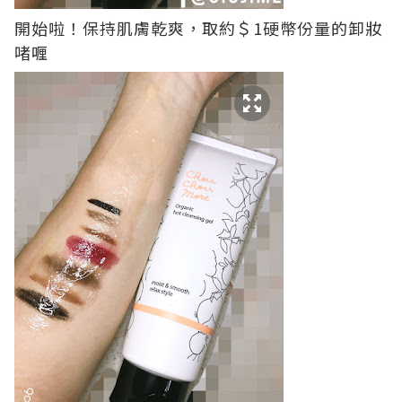
開始啦！保持肌膚乾爽，取約＄1硬幣份量的卸妝
啫喱