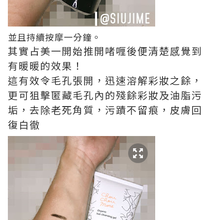
並且持續按摩一分鐘。
其實占美一開始推開啫喱後便清楚感覺到
有暖暖的效果！
這有效令毛孔張開，迅速溶解彩妝之餘，
更可狙擊匿藏毛孔內的殘餘彩妝及油脂污
垢，去除老死角質，污蹟不留痕，皮膚回
復白徹