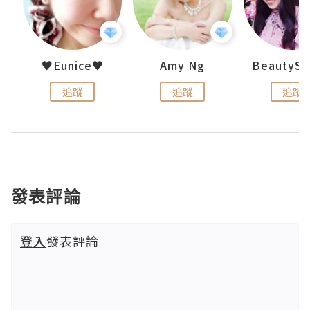
h 夏沫
♥Eunice♥
Amy Ng
追蹤
追蹤
追蹤
發表評論
登入
發表評論