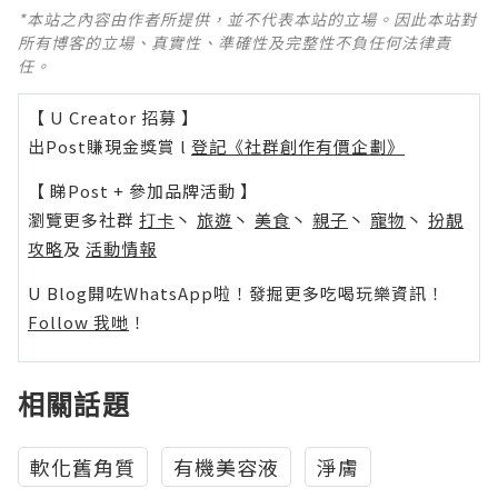
*本站之內容由作者所提供，並不代表本站的立場。因此本站對
所有博客的立場、真實性、準確性及完整性不負任何法律責
任。
【 U Creator 招募 】
出Post賺現金獎賞 l
登記《社群創作有價企劃》
【 睇Post + 參加品牌活動 】
瀏覽更多社群
打卡
丶
旅遊
丶
美食
丶
親子
丶
寵物
丶
扮靚
攻略
及
活動情報
U Blog開咗WhatsApp啦！發掘更多吃喝玩樂資訊！
Follow 我哋
！
相關話題
軟化舊角質
有機美容液
淨膚