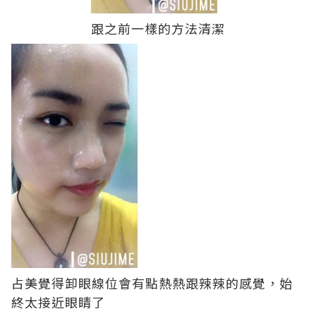
跟之前一樣的方法清潔
占美覺得卸眼線位會有點熱熱跟辣辣的感覺，始
終太接近眼睛了