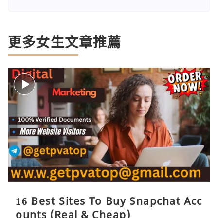
更多女生文章推薦
16 Best Sites To Buy Snapchat Acc
ounts (Real & Cheap)