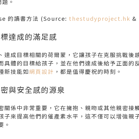
問題。
e 的讀書方法 (Source:
thestudyproject.hk
&
目標達成的滿足感
、達成目標相關的荷爾蒙，它讓孩子在克服挑戰後
而具體的目標給孩子，並在他們達成後給予正面的
種新技能如
網頁設計
，都是值得慶祝的時刻。
親密與安全感的源泉
密關係中非常重要，它在擁抱、親吻或其他親密接
孩子來提高他們的催產素水平，這不僅可以增強親
要。