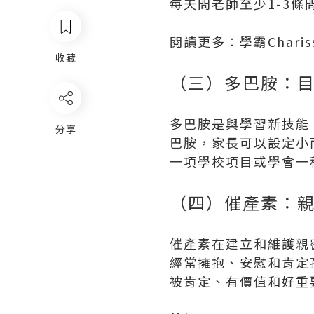
每天問老師至少1-3條
閱讀更多︰學霸Chariss
收藏
（三）多巴胺：
多巴胺是與學習新技能
分享
巴胺，家長可以設定小
一項學校項目或學會一
（四）催產素：
催產素在建立和維護親
經常擁抱、安慰和肯定
被肯定、有價值和好重