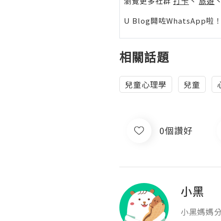
瀏覽更多社群
打卡
丶
旅遊
U Blog開咗WhatsAp
相關話題
兒童心理學
兒童
0個讚好
小黑
小黑媽媽