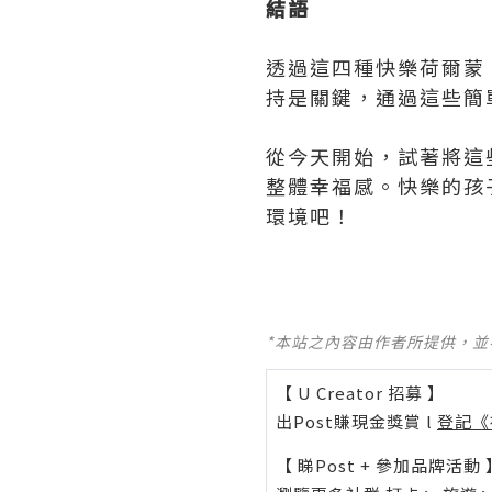
結語
透過這四種快樂荷爾蒙
持是關鍵，通過這些簡
從今天開始，試著將這
整體幸福感。快樂的孩
環境吧！
*本站之內容由作者所提供，
【 U Creator 招募 】
出Post賺現金獎賞 l
登記《
【 睇Post + 參加品牌活動 