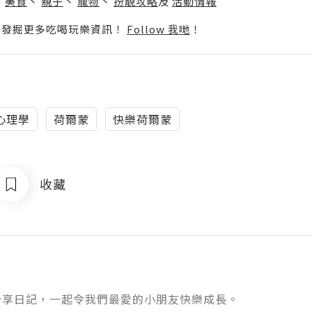
丶
美食
丶
親子
丶
寵物
丶
扮靚攻略
及
活動情報
p啦！發掘更多吃喝玩樂資訊！
Follow 我哋
！
心理學
荷爾蒙
快樂荷爾蒙
收藏
分享日記，一起令我們最愛的小朋友快樂成長。