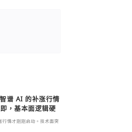
，智谱 AI 的补涨行情
在即，基本面逻辑硬
做多，在巨头上市潮
 的补涨行情才刚刚启动。技术面突
美股返佣btc最高9
70，顺势做多，在巨头上市潮