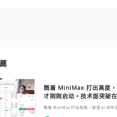
薦
随着 MiniMax 打出高度
才刚刚启动。技术面突破
朗，目标先看 170，顺势
随着 MiniMax 打出高度，智谱 AI
来临前享受泡沫化红利 开户
破在即，基本面逻辑硬朗，目标先看 1