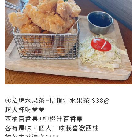
④招牌水果茶+柳橙汁水果茶 $38@
超大杯呀❤️❤️
西柚百香果+柳橙汁百香果
各有風味，個人口味我喜歡西柚
飲落去香濃啲😋😋