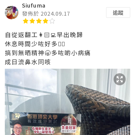
Siufuma
追蹤
發佈於 2024.09.17
自從返翻工👩🏻‍💻早出晚歸
休息時間少咗好多😵‍💫
搞到無晒精神🥱多咗啲小病痛
成日流鼻水同咳