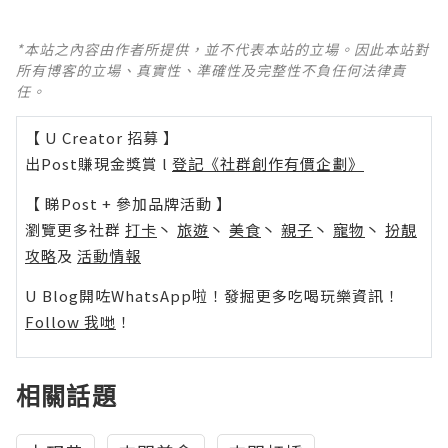
*本站之內容由作者所提供，並不代表本站的立場。因此本站對
所有博客的立場、真實性、準確性及完整性不負任何法律責
任。
【 U Creator 招募 】
出Post賺現金獎賞 l
登記《社群創作有價企劃》
【 睇Post + 參加品牌活動 】
瀏覽更多社群
打卡
丶
旅遊
丶
美食
丶
親子
丶
寵物
丶
扮靚
攻略
及
活動情報
U Blog開咗WhatsApp啦！發掘更多吃喝玩樂資訊！
Follow 我哋
！
相關話題