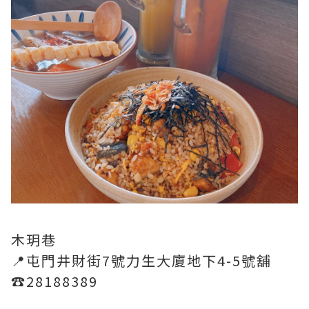
木玥巷
📍屯門井財街7號力生大廈地下4-5號舖
☎️28188389