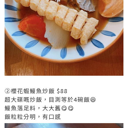
②櫻花蝦鰻魚炒飯 $88
超大碟嘅炒飯，目測等於4碗飯😆
鰻魚落足料，大大舊😋😋
飯粒粒分明，有口感