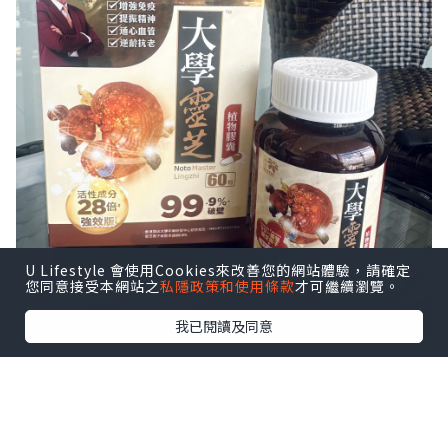
U Lifestyle 會使用Cookies來改善您的網站體驗，請確定
您同意接受本網站之
私隱政策和使用條款
才可繼續瀏覽。
我已閱讀及同意
為咗增強抵抗力💪🏼最近開始服用靈芝產品
服用咗樂道大學靈芝約半個月
覺得人精神咗👏🏼👏🏼