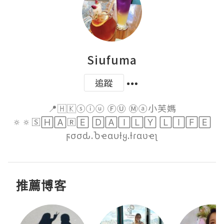
Siufuma
追蹤
📍🇭🇰ⓢⓘⓤ ⒻⓊ Ⓜⓐ小芙媽

🔅🔅🅂🄷🄰🅁🄴 🄳🄰🄸🄻🅈 🄻🄸🄵🄴

ϝσσԃ.Ⴆҽαυƚყ.ƚɾαʋҽʅ
推薦博客