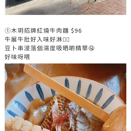
①木玥招牌紅燒牛肉麵 $96
牛展牛肚好入味好淋👍🏻
豆卜串浸落個湯度吸晒啲精華🤤
好味呀喂