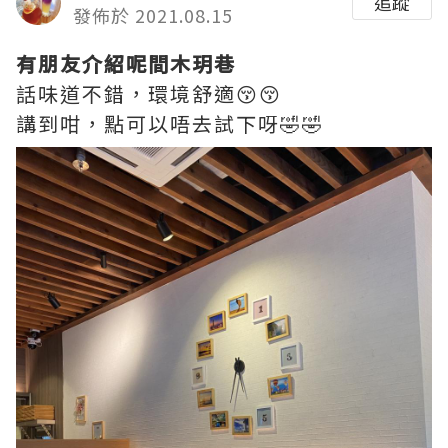
追蹤
發佈於 2021.08.15
有朋友介紹呢間木玥巷
話味道不錯，環境舒適😚😚
講到咁，點可以唔去試下呀🤣🤣