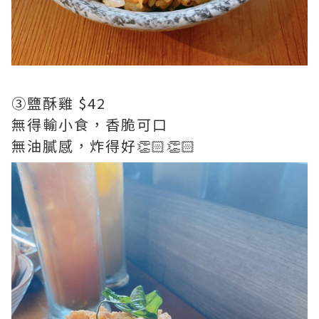
③鹽酥雞 $42
無得輸小食，香脆可口
無油膩感，炸得好👏🏻👏🏻