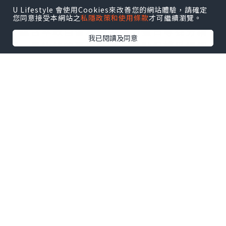
白及透明質酸，瞬間令肌膚飽滿添潤、水
U Lifestyle 會使用Cookies來改善您的網站體驗，請確定
盈光澤。
您同意接受本網站之
私隱政策和使用條款
才可繼續瀏覽。
‧蘊含萃取自智利蝸牛彈力蛋白等養分精
我已閱讀及同意
華，具極佳的再生能力，重點保護受損細
胞，令臉頰膚質重煥神采，額外均衡亮
澤。
嶄新TCD™技術配合現代生物纖維物料設
計，
３００％極速吸收！！
72小時保持滋潤透滑！！
還有以下優點：
點擊圖片放大