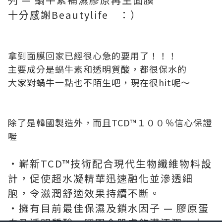
十分感謝Beautylife ：）
拿到面膜回家已經很心急的要用了！！！
主要成分是蝸牛素和透明質酸，都很保水的
大家對蝸牛一點也不陌生吧，現在很hit呢～
除了是韓國製造外，而且TCD™１００％信心保證
喔
‧嶄新TCD™技術配合現代生物纖維物料設
計，促使超水凝精華迅速融化並滲透細
胞，令滋潤舒適效果持續不斷。
‧擁有目前最佳保濕及鎖水因子 — 膠原蛋