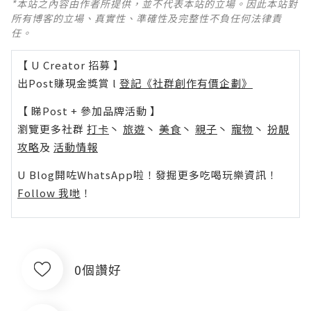
*本站之內容由作者所提供，並不代表本站的立場。因此本站對
所有博客的立場、真實性、準確性及完整性不負任何法律責
任。
【 U Creator 招募 】
出Post賺現金獎賞 l
登記《社群創作有價企劃》
【 睇Post + 參加品牌活動 】
瀏覽更多社群
打卡
丶
旅遊
丶
美食
丶
親子
丶
寵物
丶
扮靚
攻略
及
活動情報
U Blog開咗WhatsApp啦！發掘更多吃喝玩樂資訊！
Follow 我哋
！
0個讚好