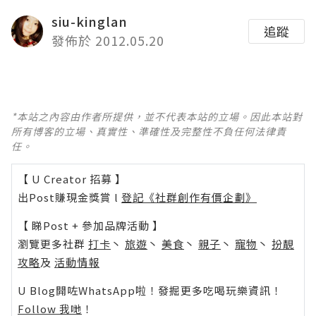
siu-kinglan
追蹤
發佈於 2012.05.20
*本站之內容由作者所提供，並不代表本站的立場。因此本站對
所有博客的立場、真實性、準確性及完整性不負任何法律責
任。
【 U Creator 招募 】
出Post賺現金獎賞 l
登記《社群創作有價企劃》
【 睇Post + 參加品牌活動 】
瀏覽更多社群
打卡
丶
旅遊
丶
美食
丶
親子
丶
寵物
丶
扮靚
攻略
及
活動情報
U Blog開咗WhatsApp啦！發掘更多吃喝玩樂資訊！
Follow 我哋
！