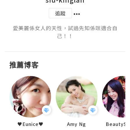
追蹤
愛美麗係女人的天性，試過先知係咪適合自
己！！
推薦博客
h 夏沫
♥Eunice♥
Amy Ng