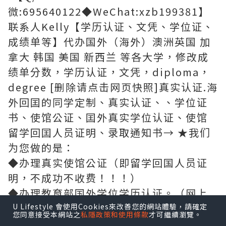
微:695640122◆WeChat:xzb199381】
联系人Kelly【学历认证、文凭、学位证、
成绩单等】代办国外（海外）澳洲英国 加
拿大 韩国 美国 新西兰 等各大学，修改成
绩单分数，学历认证，文凭，diploma，
degree [删除请点击网页快照]真实认证.海
外回囯的同学定制、真实认证、、学位证
书、使馆公证、囯外真实学位认证、使馆
留学回囯人员证明、录取通知书→ ★我们
为您做的是：
◆办理真实使馆公证（即留学回国人员证
明，不成功不收费！！！）
◆办理教育部国外学位学历认证。（网上
可查、存档、快速稳妥，回国发展，考公
U Lifestyle 會使用Cookies來改善您的網站體驗，請確定
您同意接受本網站之
私隱政策和使用條款
才可繼續瀏覽。
务员，落户，进国企，外企，创业，无忧