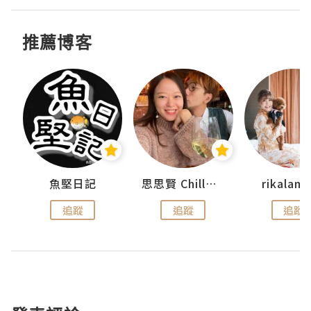
推薦博客
urnal
魚堅日記
思思賢 ChillMyBabe
rikala
追蹤
追蹤
追蹤