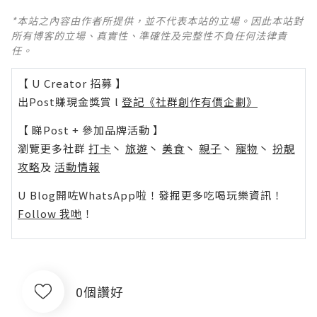
*本站之內容由作者所提供，並不代表本站的立場。因此本站對
所有博客的立場、真實性、準確性及完整性不負任何法律責
任。
【 U Creator 招募 】
出Post賺現金獎賞 l
登記《社群創作有價企劃》
【 睇Post + 參加品牌活動 】
瀏覽更多社群
打卡
丶
旅遊
丶
美食
丶
親子
丶
寵物
丶
扮靚
攻略
及
活動情報
U Blog開咗WhatsApp啦！發掘更多吃喝玩樂資訊！
Follow 我哋
！
0個讚好