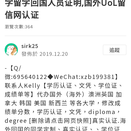
学留学回国人员证明,国外UoL留
信网认证
瀏覽次數:364
sirk25
追蹤
發佈於 2019.12.20
-【Q/
微:695640122◆WeChat:xzb199381】
联系人Kelly【学历认证、文凭、学位证、
成绩单等】代办国外（海外）澳洲英国 加
拿大 韩国 美国 新西兰 等各大学，修改成
绩单分数，学历认证，文凭，diploma，
degree [删除请点击网页快照]真实认证.海
外回囯的同学定制、真实认证、、学位证