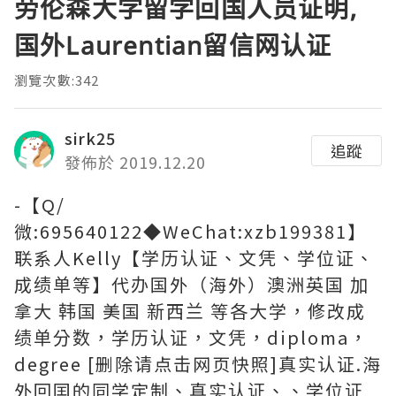
劳伦森大学留学回国人员证明,
国外Laurentian留信网认证
瀏覽次數:342
sirk25
追蹤
發佈於 2019.12.20
-【Q/
微:695640122◆WeChat:xzb199381】
联系人Kelly【学历认证、文凭、学位证、
成绩单等】代办国外（海外）澳洲英国 加
拿大 韩国 美国 新西兰 等各大学，修改成
绩单分数，学历认证，文凭，diploma，
degree [删除请点击网页快照]真实认证.海
外回囯的同学定制、真实认证、、学位证