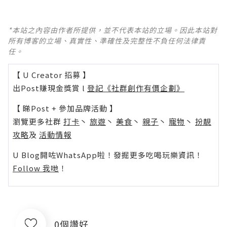
*本站之內容由作者所提供，並不代表本站的立場。因此本站對
所有博客的立場、真實性、準確性及完整性不負任何法律責
任。
【 U Creator 招募 】
出Post賺現金獎賞 l
登記《社群創作有價企劃》
【 睇Post + 參加品牌活動 】
瀏覽更多社群
打卡
丶
旅遊
丶
美食
丶
親子
丶
寵物
丶
扮靚
攻略
及
活動情報
U Blog開咗WhatsApp啦！發掘更多吃喝玩樂資訊！
Follow 我哋
！
0個讚好