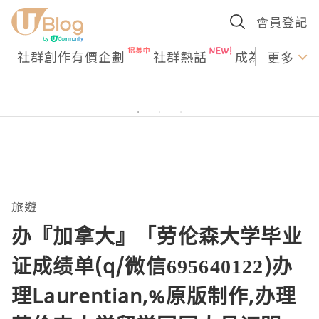
會員登記
社群創作有價企劃
社群熱話
成為U Creato
更多
旅遊
办『加拿大』「劳伦森大学毕业
证成绩单(q/微信695640122)办
理Laurentian,%原版制作,办理