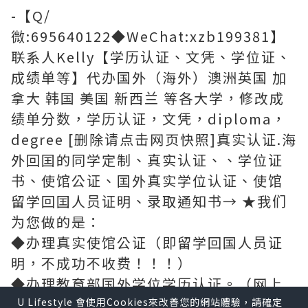
-【Q/
微:695640122◆WeChat:xzb199381】
联系人Kelly【学历认证、文凭、学位证、
成绩单等】代办国外（海外）澳洲英国 加
拿大 韩国 美国 新西兰 等各大学，修改成
绩单分数，学历认证，文凭，diploma，
degree [删除请点击网页快照]真实认证.海
外回囯的同学定制、真实认证、、学位证
书、使馆公证、囯外真实学位认证、使馆
留学回囯人员证明、录取通知书→ ★我们
为您做的是：
◆办理真实使馆公证（即留学回国人员证
明，不成功不收费！！！）
◆办理教育部国外学位学历认证。（网上
可查、存档、快速稳妥，回国发展，考公
U Lifestyle 會使用Cookies來改善您的網站體驗，請確定