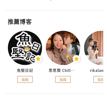
推薦博客
urnal
魚堅日記
思思賢 ChillMyBabe
rikala
追蹤
追蹤
追蹤