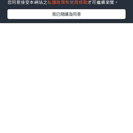
您同意接受本網站之
私隱政策和使用條款
才可繼續瀏覽。
务员，落户，进国企，外企，创业，无忧
我已閱讀及同意
愁）
◆办理各国各大学（世界名校一对一专业
服务，可全程**跟踪进度）
◆：毕业.证、成绩、单真实使馆公证、真
实教育部认证。让您回国发展信心十足！
◆可以提供钢印、水印、烫金、激光防
伪、凹凸版、版的毕业.证、百分之百让您
满意、设计，印刷;毕业.证、成绩、单，真
实大使馆教育部认证，速度快。
◆招聘代理：本公司诚聘英国、加拿大、
澳洲、新西兰、美国、法国、德国、新加
坡欧洲，亚洲各地代理人员，如果你有业
余时间，有兴趣就请联系我们
◆校园代理，报酬丰厚。真诚期待您的加