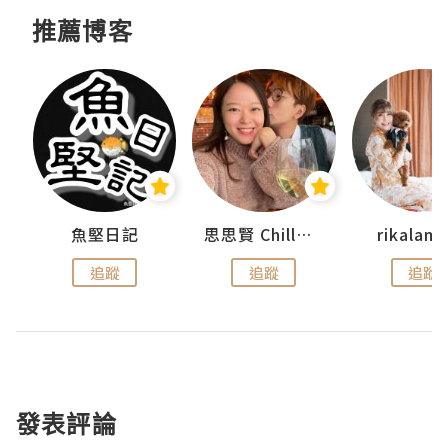
推薦博客
urnal
魚堅日記
思思賢 ChillMyBabe
rikala
追蹤
追蹤
追蹤
發表評論