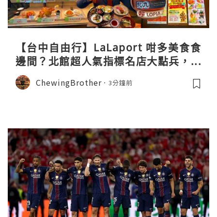
【台中自由行】LaLaport 咁多美食食
邊間？北館超人氣指標名店大點兵，深
度實測日本直送「北丸」職人料理與南
ChewingBrother
3分鐘前
館 LOPIA 超市神級熟食區！