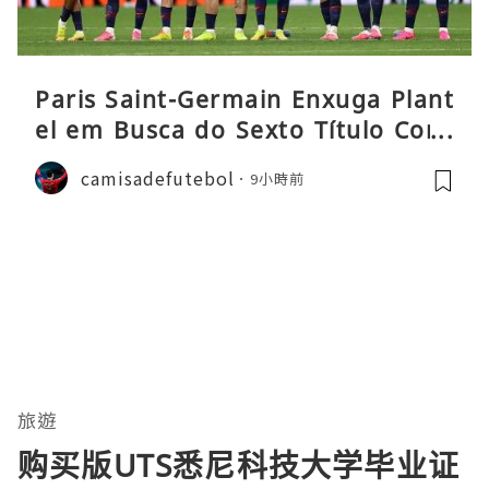
Paris Saint-Germain Enxuga Plant
el em Busca do Sexto Título Cons
ecutivo da Liga
camisadefutebol
9小時前
旅遊
购买版UTS悉尼科技大学毕业证