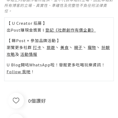
所有博客的立場、真實性、準確性及完整性不負任何法律責
任。
【 U Creator 招募 】
出Post賺現金獎賞 l
登記《社群創作有價企劃》
【 睇Post + 參加品牌活動 】
瀏覽更多社群
打卡
丶
旅遊
丶
美食
丶
親子
丶
寵物
丶
扮靚
攻略
及
活動情報
U Blog開咗WhatsApp啦！發掘更多吃喝玩樂資訊！
Follow 我哋
！
0個讚好