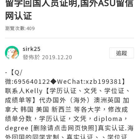
留学回国人员证明,国外ASU留信
网认证
瀏覽次數:409
sirk25
追蹤
發佈於 2019.12.20
-【Q/
微:695640122◆WeChat:xzb199381】
联系人Kelly【学历认证、文凭、学位证、
成绩单等】代办国外（海外）澳洲英国 加
拿大 韩国 美国 新西兰 等各大学，修改成
绩单分数，学历认证，文凭，diploma，
degree [删除请点击网页快照]真实认证.海
外回囯的同学定制、真实认证、、学位证