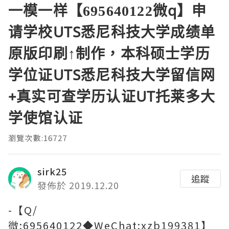
一模一样【695640122微q】申
请学校UTS悉尼科技大学成绩单
原版印刷↑制作，本科硕士学历
学位证UTS悉尼科技大学留信网
+真实可查学历认证UT托莱多大
学使馆认证
瀏覽次數:16727
sirk25
追蹤
發佈於 2019.12.20
-【Q/
微:695640122◆WeChat:xzb199381】