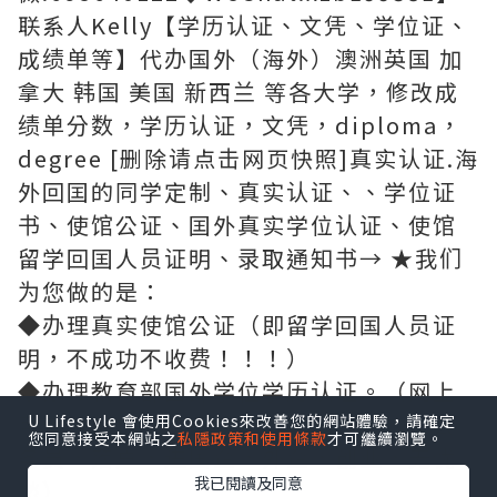
联系人Kelly【学历认证、文凭、学位证、
成绩单等】代办国外（海外）澳洲英国 加
拿大 韩国 美国 新西兰 等各大学，修改成
绩单分数，学历认证，文凭，diploma，
degree [删除请点击网页快照]真实认证.海
外回囯的同学定制、真实认证、、学位证
书、使馆公证、囯外真实学位认证、使馆
留学回囯人员证明、录取通知书→ ★我们
为您做的是：
◆办理真实使馆公证（即留学回国人员证
明，不成功不收费！！！）
◆办理教育部国外学位学历认证。（网上
可查、存档、快速稳妥，回国发展，考公
U Lifestyle 會使用Cookies來改善您的網站體驗，請確定
您同意接受本網站之
私隱政策和使用條款
才可繼續瀏覽。
务员，落户，进国企，外企，创业，无忧
我已閱讀及同意
愁）