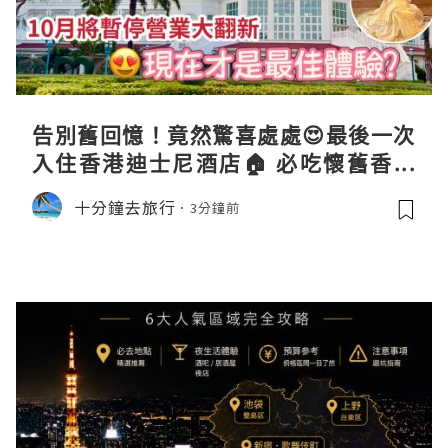
告別舊回憶！竟然驚喜處處😍最後一次
入住香港迪士尼酒店🏠 必吃懷舊香港
味自助餐、免費米奇+公主合照放題 ｜
十分鐘去旅行
3分鐘前
Staycation Hong Kong Disneyland
Hotel