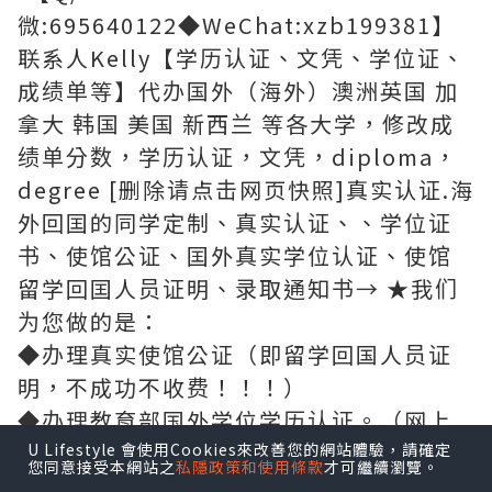
微:695640122◆WeChat:xzb199381】
联系人Kelly【学历认证、文凭、学位证、
成绩单等】代办国外（海外）澳洲英国 加
拿大 韩国 美国 新西兰 等各大学，修改成
绩单分数，学历认证，文凭，diploma，
degree [删除请点击网页快照]真实认证.海
外回囯的同学定制、真实认证、、学位证
书、使馆公证、囯外真实学位认证、使馆
留学回囯人员证明、录取通知书→ ★我们
为您做的是：
◆办理真实使馆公证（即留学回国人员证
明，不成功不收费！！！）
◆办理教育部国外学位学历认证。（网上
可查、存档、快速稳妥，回国发展，考公
U Lifestyle 會使用Cookies來改善您的網站體驗，請確定
您同意接受本網站之
私隱政策和使用條款
才可繼續瀏覽。
务员，落户，进国企，外企，创业，无忧