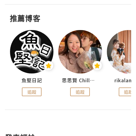
推薦博客
urnal
魚堅日記
思思賢 ChillMyBabe
rikala
追蹤
追蹤
追蹤