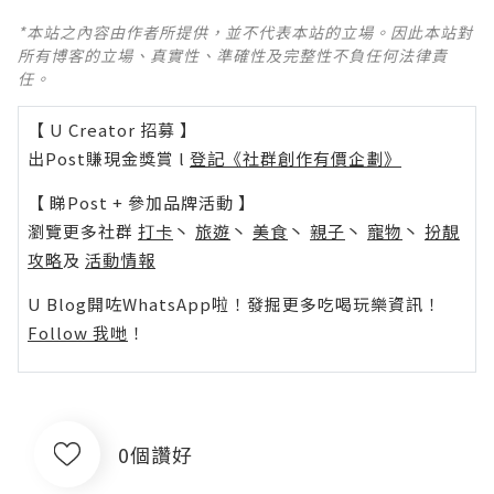
*本站之內容由作者所提供，並不代表本站的立場。因此本站對
所有博客的立場、真實性、準確性及完整性不負任何法律責
任。
【 U Creator 招募 】
出Post賺現金獎賞 l
登記《社群創作有價企劃》
【 睇Post + 參加品牌活動 】
瀏覽更多社群
打卡
丶
旅遊
丶
美食
丶
親子
丶
寵物
丶
扮靚
攻略
及
活動情報
U Blog開咗WhatsApp啦！發掘更多吃喝玩樂資訊！
Follow 我哋
！
0個讚好