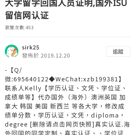
大学留学回国人员证明,国外ISU
留信网认证
瀏覽次數:453
sirk25
追蹤
發佈於 2019.12.20
-【Q/
微:695640122◆WeChat:xzb199381】
联系人Kelly【学历认证、文凭、学位证、
成绩单等】代办国外（海外）澳洲英国 加
拿大 韩国 美国 新西兰 等各大学，修改成
绩单分数，学历认证，文凭，diploma，
degree [删除请点击网页快照]真实认证.海
外回囯的同学定制、真实认证、、学位证