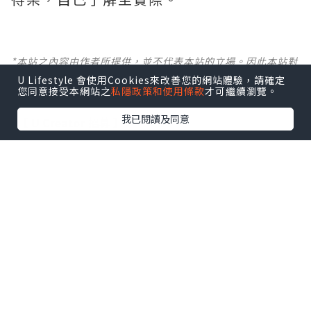
*本站之內容由作者所提供，並不代表本站的立場。因此本站對
所有博客的立場、真實性、準確性及完整性不負任何法律責
U Lifestyle 會使用Cookies來改善您的網站體驗，請確定
任。
您同意接受本網站之
私隱政策和使用條款
才可繼續瀏覽。
我已閱讀及同意
【 U Creator 招募 】
出Post賺現金獎賞 l
登記《社群創作有價企劃》
【 睇Post + 參加品牌活動 】
瀏覽更多社群
打卡
丶
旅遊
丶
美食
丶
親子
丶
寵物
丶
扮靚
攻略
及
活動情報
U Blog開咗WhatsApp啦！發掘更多吃喝玩樂資訊！
Follow 我哋
！