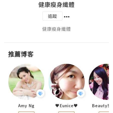
健康瘦身纖體
追蹤
推薦博客
h 夏沫
Amy Ng
♥Eunice♥