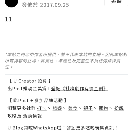
追蹤
發佈於 2017.09.25
11
*本站之內容由作者所提供，並不代表本站的立場。因此本站對
所有博客的立場、真實性、準確性及完整性不負任何法律責
任。
【 U Creator 招募 】
出Post賺現金獎賞 l
登記《社群創作有價企劃》
【 睇Post + 參加品牌活動 】
瀏覽更多社群
打卡
丶
旅遊
丶
美食
丶
親子
丶
寵物
丶
扮靚
攻略
及
活動情報
U Blog開咗WhatsApp啦！發掘更多吃喝玩樂資訊！