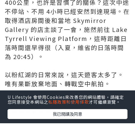
400公里，也許是習慣了的關係？這次中途
不停站、不用 4小時已經安然到達現場。在
取得酒店房間後和當地 Skymirror
Gallery 的店主談了一會，施然前往 Lake
Tyrrell Viewing Platform，這時距離日
落時間還早得很（入夏，維省的日落時間
為 20:45）。
以粉紅湖的日常來說，這天遊客太多了。
唯有果斷放棄地面、轉戰空中航拍。
U Lifestyle 會使用Cookies來改善您的網站體驗，請確定
果不其然，避開密集的人群後，在空中看
您同意接受本網站之
私隱政策和使用條款
才可繼續瀏覽。
到的風景實在漂亮得不像話。
我已閱讀及同意