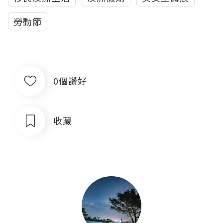
勞動節
0個讚好
收藏