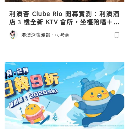
利澳薈 Clube Rio 開幕實測：利澳酒
店 3 樓全新 KTV 會所，坐檯陪唱＋水
療套票一次過睇
港澳深夜漫談
1小時前