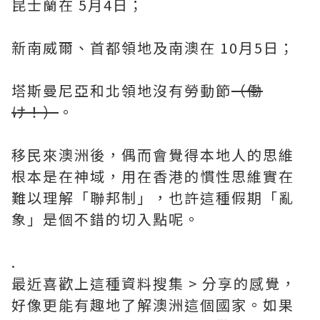
昆士蘭在 5月4日；
新南威爾、首都領地及南澳在 10月5日；
塔斯曼尼亞和北領地沒有勞動節
（働
け！）
。
移民來澳洲後，偶而會覺得本地人的思維
根本是在神域，用在香港的慣性思維實在
難以理解「聯邦制」，也許這種假期「亂
象」是個不錯的切入點呢。
.
最近喜歡上這種資料搜集 > 分享的感覺，
好像更能有趣地了解澳洲這個國家。如果