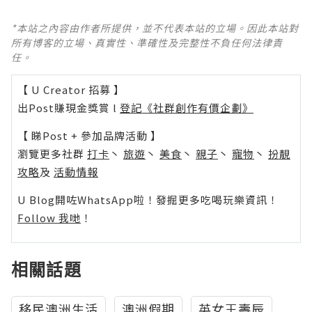
*本站之內容由作者所提供，並不代表本站的立場。因此本站對
所有博客的立場、真實性、準確性及完整性不負任何法律責
任。
【 U Creator 招募 】
出Post賺現金獎賞 l
登記《社群創作有價企劃》
【 睇Post + 參加品牌活動 】
瀏覽更多社群
打卡
丶
旅遊
丶
美食
丶
親子
丶
寵物
丶
扮靚
攻略
及
活動情報
U Blog開咗WhatsApp啦！發掘更多吃喝玩樂資訊！
Follow 我哋
！
相關話題
移民澳洲生活
澳洲假期
英女王壽辰