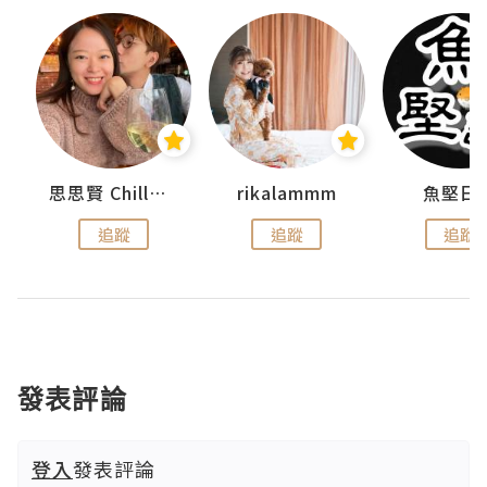
urnal
思思賢 ChillMyBabe
rikalammm
魚堅日
追蹤
追蹤
追蹤
發表評論
登入
發表評論