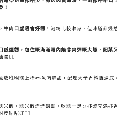
香！
，牛肉口感唔會好韌
！河粉比較淋身，但味道都幾惹
口感煙韌，包住嘅滿滿嘅內餡🤩爽彈嘅大蝦
，
配菜
👍🏻
魚放喺明爐上枱🐟魚肉鮮甜，配埋大量香料嘅湯底，
果糯米飯，糯米飯煙煙韌韌，軟糯十足☺️椰漿充滿椰
啱啱好👍🏻