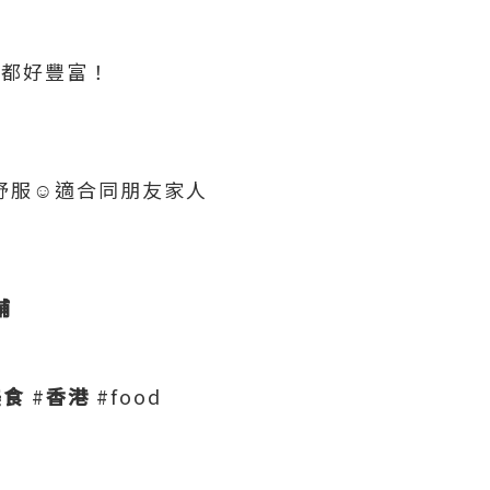
次都好豐富！
舒服☺️適合同朋友家人
舖
美食
#
香港
#food