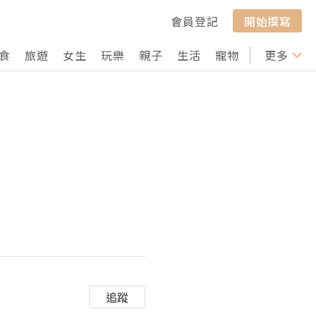
會員登記
開始撰寫
食
旅遊
女生
玩樂
親子
生活
寵物
行山
更多
打卡
追蹤