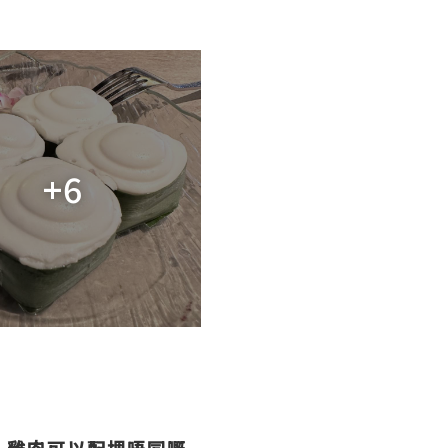
+6
！雞肉可以配埋唔同嘅