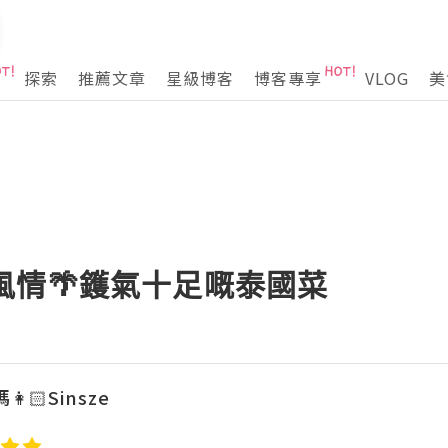
探索
推薦文章
星級博客
博客專享
VLOG
美
假風情🌴鑊氣十足嘅泰國菜
🏻Sinsze