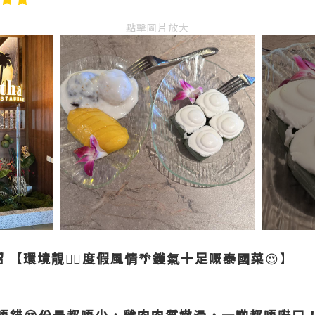
點擊圖片放大
紹
【環境靚👍🏻度假風情🌴鑊氣十足嘅泰國菜
😍】
唔錯😍份量都唔少，雞肉肉質嫩滑，一啲都唔嚡口