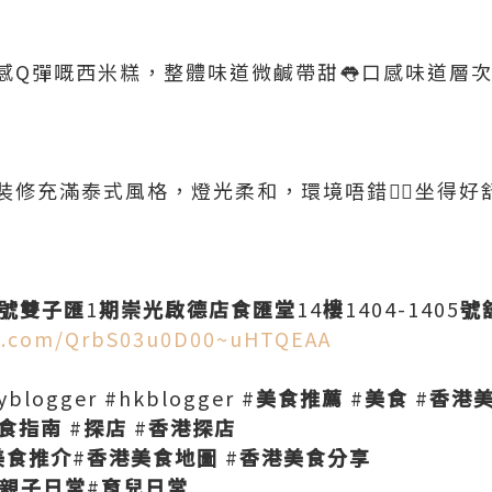
感Q彈嘅西米糕，整體味道微鹹帶甜👅口感味道層
裝修充滿泰式風格，燈光柔和，環境唔錯👍🏻坐得好
號雙子匯
1
期崇光啟德店食匯堂
14
樓
1404-1405
號
ce.com/QrbS03u0D00~uHTQEAA
logger #hkblogger #
美食推薦
#
美食
#
香港
食指南
#
探店
#
香港探店
美食推介
#
香港美食地圖
#
香港美食分享
親子日常
#
育兒日常