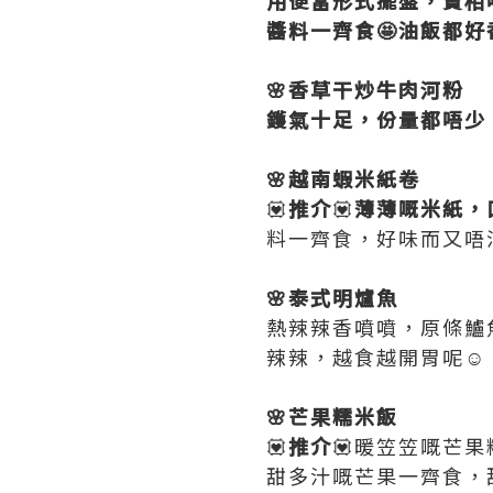
醬料一齊食🤩油飯都好
🌸香草干炒牛肉河粉
鑊氣十足，份量都唔少
🌸越南蝦米紙卷
💟
推介
💟
薄薄嘅米紙，
料一齊食，好味而又唔油膩
🌸泰式明爐魚
熱辣辣香噴噴，原條鱸
辣辣，越食越開胃呢☺️
🌸芒果糯米飯
💟
推介
💟暖笠笠嘅芒
甜多汁嘅芒果一齊食，甜度