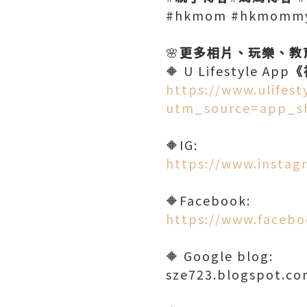
#hkmom #hkmommy
🌸
更多相片、玩樂、教
🔶 U Lifestyle App
《
https://www.ulifes
utm_source=app_s
🔶IG:
https://www.instag
🔶Facebook:
https://www.facebo
🔶 Google blog:
sze723.blogspot.c