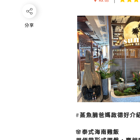
分享
分享
#
蒸魚腩爸媽啟德好介
🌸泰式海南雞飯
用便當形式擺盤，賣相