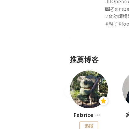
👉🏻Openric
💌@sinsze
2寶幼師媽媽 C
#親子#foo
推薦博客
Sohyeon_sharing
Fabrice 嚐味
追蹤
追蹤