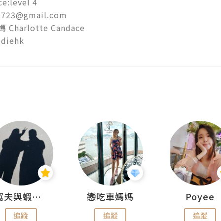
e:level 4

723@gmail.com

harlotte Candace

diehk 
窩夫與蝦子餅
戀吃車媽媽
Poyee
追蹤
追蹤
追蹤