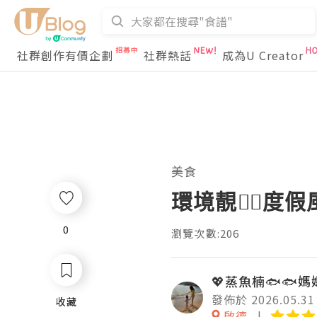
社群創作有價企劃
社群熱話
成為U Creator
美食
環境靚👍🏻度
0
0
瀏覽次數:206
💖蒸魚楠🐟🐟媽媽
發佈於 2026.05.31
收藏
收藏
啟德