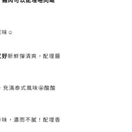
味☺️
又好
新鮮彈清爽，配埋醬
充滿泰式風味🤩酸酸
香味，濃而不膩！配埋香