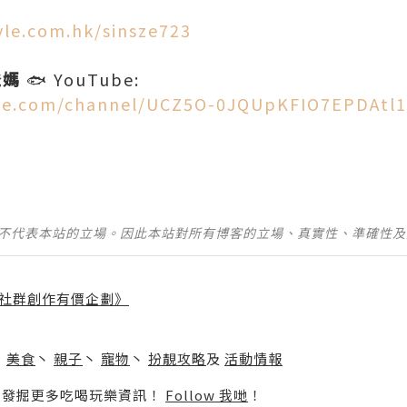
tyle.com.hk/sinsze723
爸媽
🐟 YouTube:
be.com/channel/UCZ5O-0JQUpKFIO7EPDAtl
並不代表本站的立場。因此本站對所有博客的立場、真實性、準確性
社群創作有價企劃》
】
丶
美食
丶
親子
丶
寵物
丶
扮靚攻略
及
活動情報
p啦！發掘更多吃喝玩樂資訊！
Follow 我哋
！