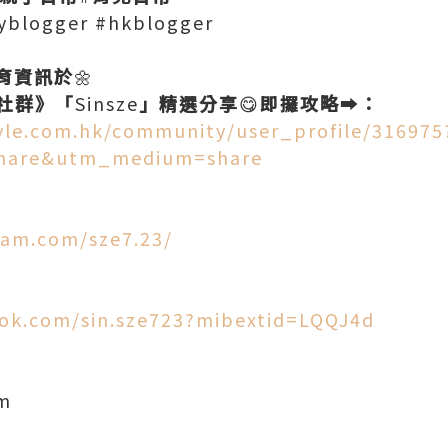
blogger #hkblogger
育資訊於
🌼
社群》「
Sinsze
」精選分享
😋
即攞攻略
➡️
：
tyle.com.hk/community/user_profile/316975
hare&utm_medium=share
ram.com/sze7.23/
ok.com/sin.sze723?mibextid=LQQJ4d
om