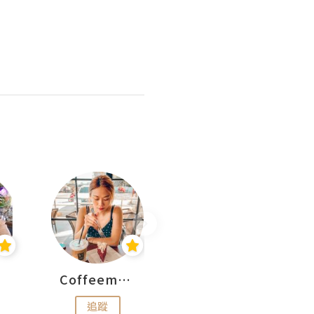
Coffeemeetjojo
艾華斯@鄭大小姐工房
追蹤
追蹤