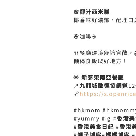
🌸椰汁西米糕
椰香味好濃郁，配埋口
🌸
咖啡☕️
🍴餐廳環境舒適寬敞，
傾偈食飯嘅好地方！
🌟
新泰東南亞餐廳
📍
九龍城啟德協調道
12
🔗
https://s.openri
#hkmom #hkmommyb
#yummy #ig #
香港美
#
香港美食日記
#
香港
#
親子博客
#
媽媽博客
#