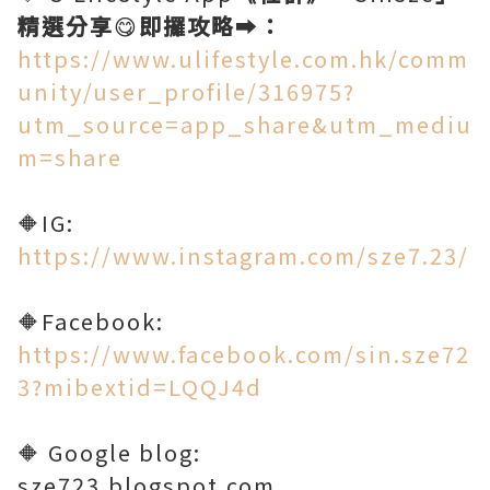
精選分享
😋
即攞攻略
➡️
：
https://www.ulifestyle.com.hk/comm
unity/user_profile/316975?
utm_source=app_share&utm_mediu
m=share
🔶IG:
https://www.instagram.com/sze7.23/
🔶Facebook:
https://www.facebook.com/sin.sze72
3?mibextid=LQQJ4d
🔶 Google blog:
sze723.blogspot.com