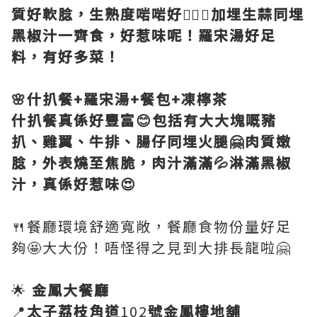
質好軟腍，生熟度啱啱好👍🏻🤗加埋生蒜同埋
黑椒汁一齊食，好惹味呢！羅宋湯好足
料，有好多菜！
🌸什扒餐+羅宋湯+餐包+凍檸茶
什扒餐真係好豐富😊包括有大大塊嘅豬
扒、雞翼、牛排、腸仔同埋火腿🤗肉質嫩
腍，外表燒至焦脆，肉汁滿滿💦淋滿黑椒
汁，真係好惹味😍
🍴餐廳環境舒適寬敞，餐廳食物份量好足
夠🤩大大份！唔怪得之見到大排長龍啦🤗
🌟
金鳳大餐廳
📍
太子荔枝角道
102
號金鳳樓地舖