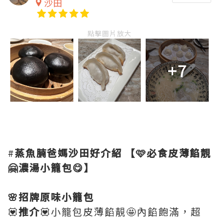
沙田
點擊圖片放大
+7
#
蒸魚腩爸媽沙田好介紹
【🩷必食皮薄餡靚
🤗濃湯小籠包😋】
🌸招牌原味小籠包
💟
推介
💟小籠包皮薄餡靚🤩內餡飽滿，超