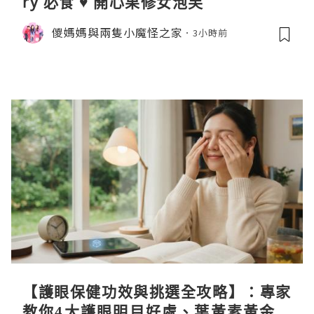
ry 必食 ♥ 開心果修女泡芙
儍媽媽與兩隻小魔怪之家
3小時前
【護眼保健功效與挑選全攻略】：專家
教你4大護眼明目好處、葉黃素黃金比