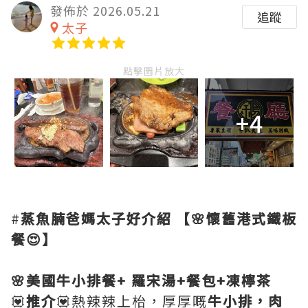
發佈於 2026.05.21
追蹤
太子
點擊圖片放大
+4
#
蒸魚腩爸媽太子好介紹
【🌸懷舊港式鐵板
餐😍】
🌸美國牛小排餐+ 羅宋湯+餐包+凍檸茶
💟
推介
💟熱辣辣上枱，厚厚嘅
牛小排，肉