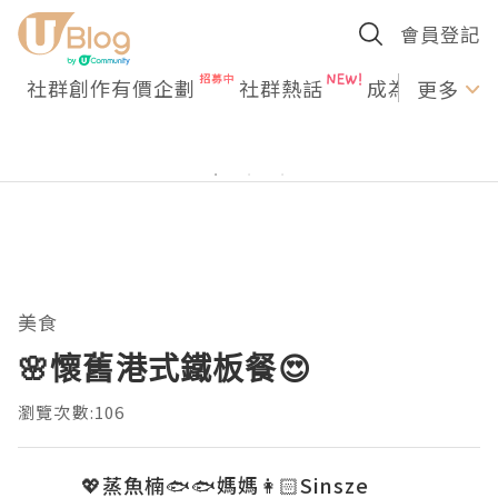
會員登記
社群創作有價企劃
社群熱話
成為U Creato
更多
美食
🌸懷舊港式鐵板餐😍
瀏覽次數:106
💖蒸魚楠🐟🐟媽媽👩🏻Sinsze