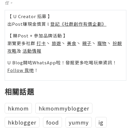
任。
【 U Creator 招募 】
出Post賺現金獎賞 l
登記《社群創作有價企劃》
【 睇Post + 參加品牌活動 】
瀏覽更多社群
打卡
丶
旅遊
丶
美食
丶
親子
丶
寵物
丶
扮靚
攻略
及
活動情報
U Blog開咗WhatsApp啦！發掘更多吃喝玩樂資訊！
Follow 我哋
！
相關話題
hkmom
hkmommyblogger
hkblogger
food
yummy
ig