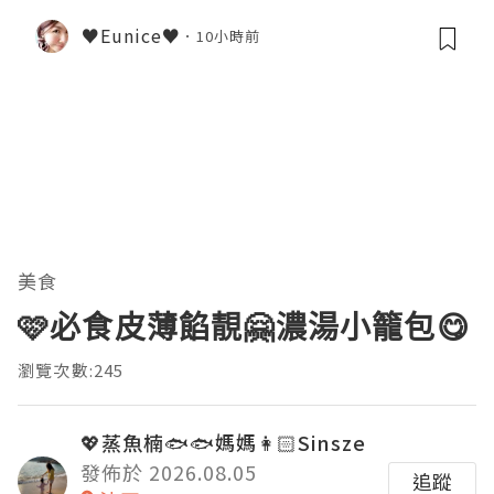
♥Eunice♥
10小時前
美食
🩷必食皮薄餡靚🤗濃湯小籠包😋
瀏覽次數:245
💖蒸魚楠🐟🐟媽媽👩🏻Sinsze
發佈於 2026.08.05
追蹤