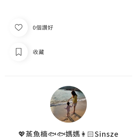
0個讚好
收藏
💖蒸魚楠🐟🐟媽媽👩🏻Sinsze