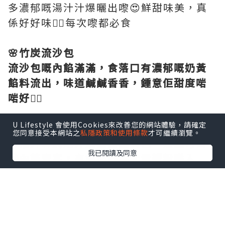
多濃郁嘅湯汁汁爆曬出嚟😍鮮甜味美，真
係好好味👍🏻每次嚟都必食
🌸竹炭流沙包
流沙包嘅內餡滿滿，食落口有濃郁嘅奶黃
餡料流出，味道鹹鹹香香，鍾意佢甜度啱
啱好👍🏻
U Lifestyle 會使用Cookies來改善您的網站體驗，請確定
🌸
蟹粉鍋貼🥟🦀
您同意接受本網站之
私隱政策和使用條款
才可繼續瀏覽。
💟
推介
💟鍋貼
外皮煎至金黃色，焦脆可口
我已閱讀及同意
😬內餡豐富，有鮮肉同埋大量蟹粉喺入
面，仲好Juicy，而且鮮味十足👍🏻
🌸
菜肉雲吞豬骨湯拉麵
菜肉雲吞皮薄餡靚，豬骨湯底清甜，拉麵