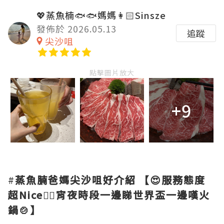
💖蒸魚楠🐟🐟媽媽👩🏻Sinsze
發佈於 2026.05.13
追蹤
尖沙咀
點擊圖片放大
+9
#
蒸魚腩爸媽尖沙咀好介紹
【😍服務態度
超Nice👍🏻宵夜時段一邊睇世界盃一邊嘆火
鍋🍲】