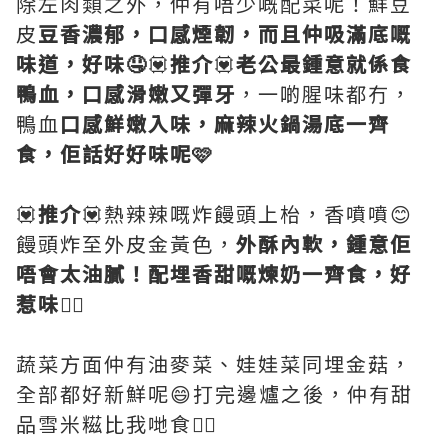
除左肉類之外，仲有唔少嘅配菜呢！鮮豆
皮
豆香濃郁，口感煙韌，而且仲吸滿底嘅
味道，好味🤤
💟
推介
💟
老公最鍾意就係食
鴨血，口感滑嫩又彈牙
，一啲腥味都冇，
鴨血
口感鮮嫩入味，麻辣火鍋湯底一齊
食，佢話好好味呢🩷
💟
推介
💟熱辣辣嘅炸饅頭上枱，香噴噴😊
饅頭炸至外皮金黃色，
外酥內軟，鍾意佢
唔會太油膩！配埋香甜嘅煉奶一齊食，好
惹味👍🏻
蔬菜方面仲有油麥菜、娃娃菜同埋金菇，
全部都好新鮮呢😄打完邊爐之後，仲有甜
品雪米糍比我哋食👍🏻