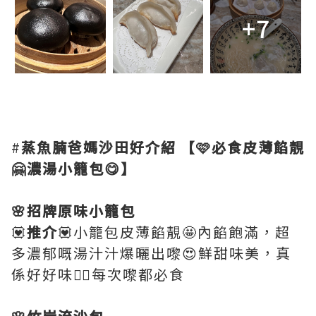
+7
#
蒸魚腩爸媽沙田好介紹
【🩷必食皮薄餡靚
🤗濃湯小籠包😋】
🌸招牌原味小籠包
💟
推介
💟小籠包皮薄餡靚🤩內餡飽滿，超
多濃郁嘅湯汁汁爆曬出嚟😍鮮甜味美，真
係好好味👍🏻每次嚟都必食