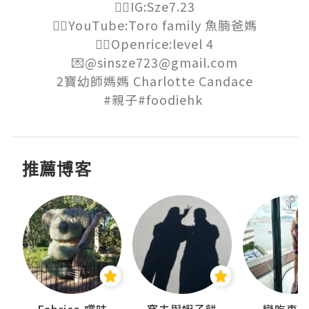
👉🏻IG:Sze7.23

👉🏻YouTube:Toro family 魚腩爸媽

👉🏻Openrice:level 4

💌@sinsze723@gmail.com

2寶幼師媽媽 Charlotte Candace

#親子#foodiehk 
推薦博客
Fabrice 嚐味
窩夫與蝦子餅
戀吃車