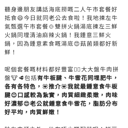
聽身邊朋友講話海底撈嘅二人午市套餐好
抵食😄今日就同老公去食啦！我地揀左牛
氣甄選午市套餐🍲雙拼火鍋湯底揀左三鮮
火鍋同埋清油麻辣火鍋！我鍾意三鮮火
鍋，因為鍾意素食嘅湯底😍菇菌類都好新
鮮！
呢個套餐嘅材料都好豐富👍🏻大大盤牛肉拼
盤🐮🥩包括
有牛板腱、牛雪花同埋肥牛，
各有各特色，
💟
推介
💟
我就最鍾意食牛板
腱😊口感較為紮實，肉質細緻柔嫩，肉味
好濃郁😍老公就鍾意食牛雪花，脂肪分布
好平均，肉質鮮嫩！