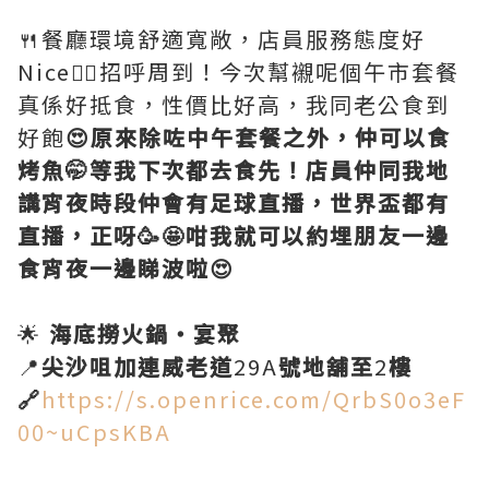
🍴餐廳環境舒適寬敞，店員服務態度好
Nice👍🏻招呼周到！今次幫襯呢個午市套餐
真係好抵食，性價比好高，我同老公食到
好飽
😍原來除咗中午套餐之外，仲可以食
烤魚🤭等我下次都去食先！店員仲同我地
講宵夜時段仲會有足球直播，世界盃都有
直播，正呀🥳🤩咁我就可以約埋朋友一邊
食宵夜一邊睇波啦😍
🌟
海底撈火鍋・宴聚
📍
尖沙咀加連威老道
29A
號地舖至
2
樓
🔗
https://s.openrice.com/QrbS0o3eF
00~uCpsKBA