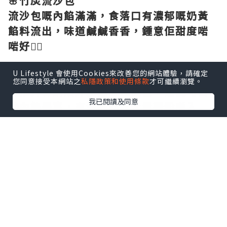
🌸竹炭流沙包
流沙包嘅內餡滿滿，食落口有濃郁嘅奶黃
餡料流出，味道鹹鹹香香，鍾意佢甜度啱
啱好👍🏻
U Lifestyle 會使用Cookies來改善您的網站體驗，請確定
🌸
蟹粉鍋貼🥟🦀
您同意接受本網站之
私隱政策和使用條款
才可繼續瀏覽。
💟
推介
💟鍋貼
外皮煎至金黃色，焦脆可口
我已閱讀及同意
😬內餡豐富，有鮮肉同埋大量蟹粉喺入
面，仲好Juicy，而且鮮味十足👍🏻
🌸
菜肉雲吞豬骨湯拉麵
菜肉雲吞皮薄餡靚，豬骨湯底清甜，拉麵
一齊食，配埋彈牙嘅拉麵一齊食，份量都
幾足夠，味道唔錯呢🤩