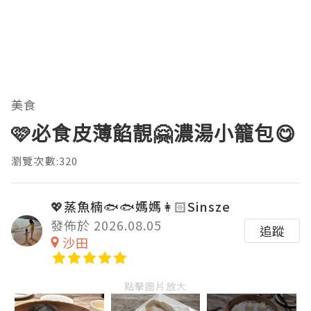
美食
🩷必食皮薄餡靚🤗濃湯小籠包😋
瀏覽次數:320
💖蒸魚楠🐟🐟媽媽👩🏻Sinsze
發佈於 2026.08.05
追蹤
沙田
點擊圖片放大