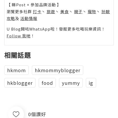
【 睇Post + 參加品牌活動 】
瀏覽更多社群
打卡
丶
旅遊
丶
美食
丶
親子
丶
寵物
丶
扮靚
攻略
及
活動情報
U Blog開咗WhatsApp啦！發掘更多吃喝玩樂資訊！
Follow 我哋
！
相關話題
hkmom
hkmommyblogger
hkblogger
food
yummy
ig
0個讚好