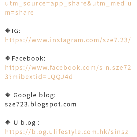
utm_source=app_share&utm_mediu
m=share
🔶IG:
https://www.instagram.com/sze7.23/
🔶Facebook:
https://www.facebook.com/sin.sze72
3?mibextid=LQQJ4d
🔶 Google blog:
sze723.blogspot.com
🔶 U blog :
https://blog.ulifestyle.com.hk/sinsz