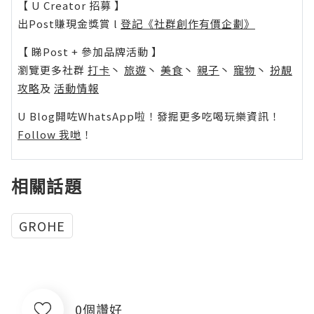
【 U Creator 招募 】
出Post賺現金獎賞 l
登記《社群創作有價企劃》
【 睇Post + 參加品牌活動 】
瀏覽更多社群
打卡
丶
旅遊
丶
美食
丶
親子
丶
寵物
丶
扮靚
攻略
及
活動情報
U Blog開咗WhatsApp啦！發掘更多吃喝玩樂資訊！
Follow 我哋
！
相關話題
GROHE
0個讚好