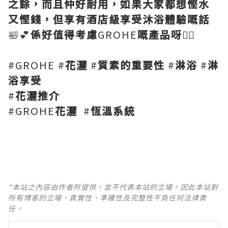
之餘，而且仲好耐用，如果大家都想慳水
又慳錢，但享有酒店級享受沐浴體驗嘅話
🛀💕
係好值得考慮
GROHE
嘅產品呀
👍🏻
#GROHE #
花灑
#
質素的重要性
#
淋浴
#
淋
浴享受
#
花灑推介
#GROHE
花灑
#
恆溫系統
*本站之內容由作者所提供，並不代表本站的立場。因此本站對
所有博客的立場、真實性、準確性及完整性不負任何法律責
任。