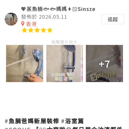
💖蒸魚楠🐟🐟媽媽👩🏻Sinsze
發佈於 2026.05.11
追蹤
香港
點擊圖片放大
+7
#
魚腩爸媽新屋裝修
#
浴室篇