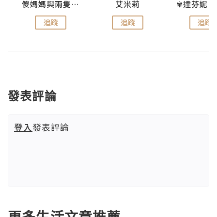
點滴
儍媽媽與兩隻小魔怪之家
艾米莉
追蹤
追蹤
追蹤
發表評論
登入
發表評論
更多生活文章推薦