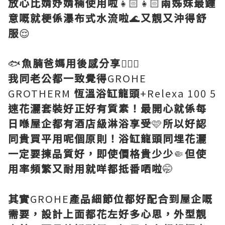
放心比婧妤婧楠使用啦
👧🏻👧🏻
兩姊妹最鍾
意嘅就梗係瀑布式水流啦
🌊
又靚又沖得舒
服
😌
🐟
魚腩爸媽用後感分享
🙋🏻‍♀️
我同老公都一致覺得
GROHE
GROTHERM
恆溫浴缸龍頭
+Relexa 100 5
速花灑套裝好正好有質素！最開心就係每
日喺屋企都有酒店級淋浴享受
🩷
所以好認
同貴買平用呢個原則！浴缸龍頭同埋花灑
一定要揀品質好，即使價格貴少少
🤏
但使
用率頻繁又耐用就咩都抵番哂啦
🤭
其實
GROHE
產品細節位都好配合到屋企嘅
需要，設計上面都花左好多心思，外型靚