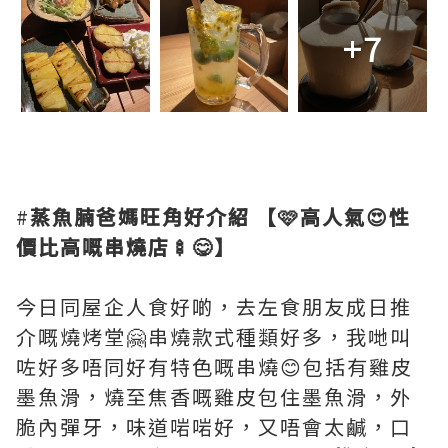
+7
#
蒸魚腩爸媽旺角好介紹
【🩷高人氣😍性
價比高嘅串燒店🍢😋】
今日同屋企人食好啲，去左食朋友成日推
介嘅燒烤堂🤗串燒款式種類好多，我哋叫
咗好多唔同好有特色嘅串燒😊包括有雞皮
墨魚滑，燒至焦香嘅雞皮包住墨魚滑，外
脆內彈牙，味道啱啱好，又唔會太鹹，口