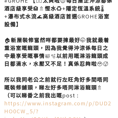
#GROHE
【
👍🏻
太爽啦
😍
每日屋企沖涼都係
酒店級享受
🏨🚿
慳水
♻️+
隱定恆溫系統
🌡️
+
瀑布式水流
🌊
高級酒店首選
GROHE
浴室
設備】
🏠
新屋裝修當然咩都要揀最好
🤭
我就最着
重浴室嘅龍頭，因為我覺得沖涼係每日之
中最享受嘅事情
🛀🫧
以前用嘅淋浴龍頭成
日都滴水，水壓又不足！真係忍夠啦
🥹🥵
所以我同老公之前就行左旺角好多間唔同
嘅裝修舖頭，睇左好多唔同淋浴龍頭
🚿
（可以睇番之前我出嘅
post :
https://www.instagram.com/p/DUD2
HO0CW_5/?