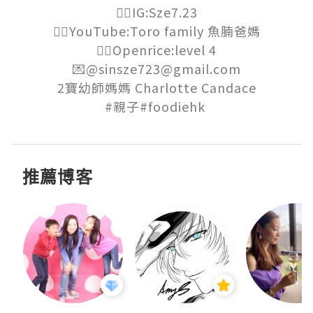
👉🏻IG:Sze7.23

👉🏻YouTube:Toro family 魚腩爸媽

👉🏻Openrice:level 4

💌@sinsze723@gmail.com

2寶幼師媽媽 Charlotte Candace

#親子#foodiehk 
推薦博客