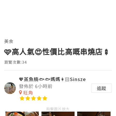
美食
🩷高人氣😍性價比高嘅串燒店🍢
瀏覽次數:34
💖蒸魚楠🐟🐟媽媽👩🏻Sinsze
發佈於 6小時前
追蹤
旺角
點擊圖片放大