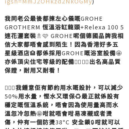
igsh=MmJ2OHkzd2NkOGMy
)
我同老公最後都揀左心儀嘅
GROHE
GROTHERM
恆溫浴缸龍頭
+Relexa 100 5
速花灑套裝
🚿🩷 GROHE
呢個德國品牌我相
信大家都唔會感到陌生！因為香港好多五
星級酒店
🏨
都係採用
GROHE
嘅浴室設備
🤩
亦係頂尖住宅等級的配備
👍🏻👍🏻
出名高品質
保證，耐用又耐看！
💁🏻‍♀️
我鍾意佢有節約用水嘅設計，可以減少
50%
用水量，慳水又環保
♻️
最正就係設有
穩定嘅恆溫系統，唔會因為使用量高而水
溫忽冷忽熱
🤩
咁就唔會咁易凍襯或者燙
傷，仲有一個防燙
38°C
安全鎖
🔒
咁就可以