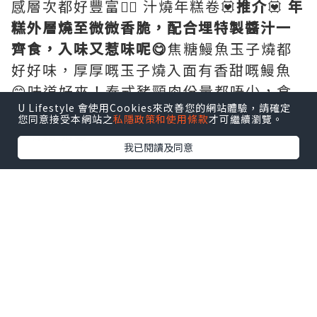
感層次都好豐富👍🏻 汁燒年糕卷💟
推介
💟
年
糕外層燒至微微香脆，配合埋特製醬汁一
齊食，入味又惹味呢😋
焦糖鰻魚玉子燒都
好好味，厚厚嘅玉子燒入面有香甜嘅鰻魚
😊味道好夾！泰式豬頸肉份量都唔少，食
U Lifestyle 會使用Cookies來改善您的網站體驗，請確定
落去充滿油脂嘅香味，配埋醬汁一齊食，
您同意接受本網站之
私隱政策和使用條款
才可繼續瀏覽。
都唔錯呢😋
我已閱讀及同意
當然仲有我地最鍾意食嘅豚肉節瓜波板糖
💟
推介
💟豚肉片捲成波板糖外型，沾上蛋
汁同埋醬汁，中和返豚肉嘅油膩感👍🏻
蔬菜方面，我地叫左牛油蒜蓉芝士焗雜菇
同埋燒好食番薯🍠💟
推介
💟燒番薯
口感軟
糯，好香甜、配埋cream一齊食，變得更