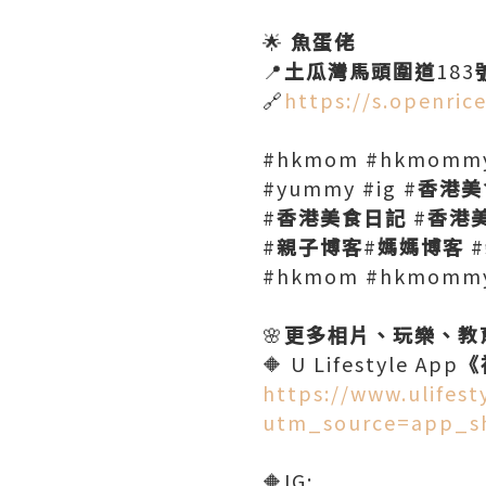
🌟
魚蛋佬
📍
土瓜灣馬頭圍道
183
🔗
https://s.openri
#hkmom #hkmommyb
#yummy #ig #
香港美
#
香港美食日記
#
香港
#
親子博客
#
媽媽博客
#
#hkmom #hkmommy
🌸
更多相片、玩樂、教
🔶 U Lifestyle App
《
https://www.ulifes
utm_source=app_s
🔶IG: