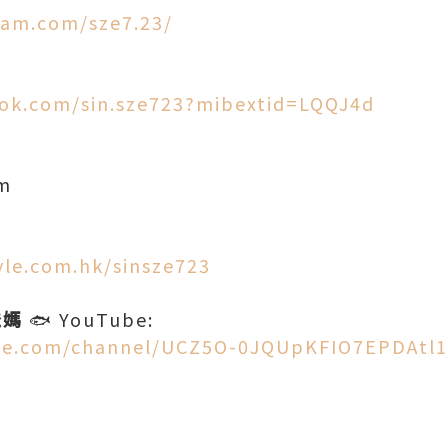
ram.com/sze7.23/
ok.com/sin.sze723?mibextid=LQQJ4d
om
tyle.com.hk/sinsze723
爸媽
🐟 YouTube:
be.com/channel/UCZ5O-0JQUpKFIO7EPDAtl