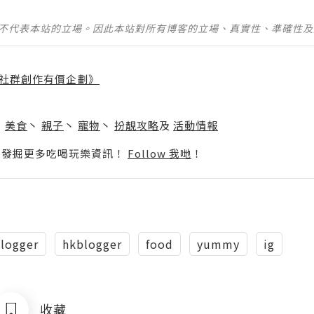
並不代表本站的立場。因此本站對所有博客的立場、真實性、準確性
社群創作有價企劃》
】
丶
美食
丶
親子
丶
寵物
丶
扮靚攻略
及
活動情報
p啦！發掘更多吃喝玩樂資訊！
Follow 我哋
！
logger
hkblogger
food
yummy
ig
收藏