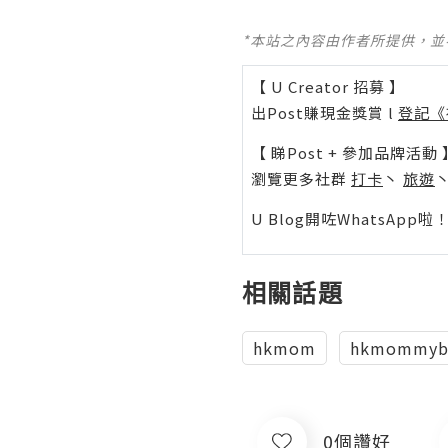
*本站之內容由作者所提供，
【 U Creator 招募 】
出Post賺現金獎賞 l
登記《
【 睇Post + 參加品牌活動 
瀏覽更多社群
打卡
丶
旅遊
U Blog開咗WhatsAp
相關話題
hkmom
hkmommyb
0個讚好