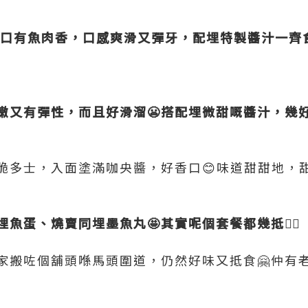
入口有魚肉香，口感爽滑又彈牙，配埋特製醬汁一齊
嫩又有彈性，而且好滑溜😬搭配埋微甜嘅醬汁，幾好
脆多士，入面塗滿咖央醬，好香口😊味道甜甜地，
魚蛋、燒賣同埋墨魚丸🤩其實呢個套餐都幾抵👍🏻
家搬咗個舖頭喺馬頭圍道，仍然好味又抵食🤗仲有老