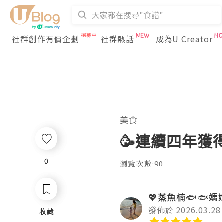
社群創作有價企劃
社群熱話
成為U Creator
美食
🥳連續四年獲得
0
0
瀏覽次數:90
💖蒸魚楠🐟🐟媽媽
發佈於 2026.03.28
收藏
收藏