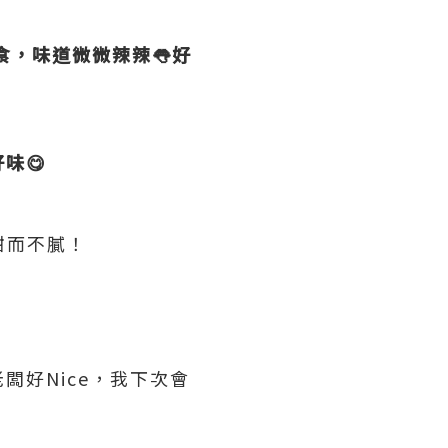
食，味道微微辣辣👅好
味😋
甜而不膩！
闆好Nice，我下次會