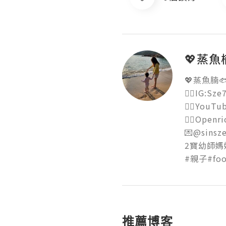
💖蒸魚楠
💖蒸魚腩🐟
👉🏻IG:Sze7.
👉🏻YouTu
👉🏻Openric
💌@sinsze
2寶幼師媽媽 C
#親子#foo
推薦博客