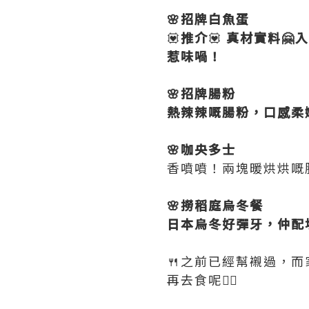
🌸招牌白魚蛋
💟
推介
💟
真材實料🤗
惹味喎！
🌸招牌腸粉
熱辣辣嘅腸粉，口感柔
🌸咖央多士
香噴噴！兩塊暖烘烘嘅
🌸撈稻庭烏冬餐
日本烏冬好彈牙，仲配埋
🍴之前已經幫襯過，而
再去食呢👍🏻