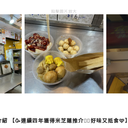
點擊圖片放大
介紹
【🥳連續四年獲得米芝蓮推介👍🏻好味又抵食🩷