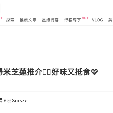
探索
推薦文章
星級博客
博客專享
VLOG
美
米芝蓮推介👍🏻好味又抵食🩷
🏻Sinsze