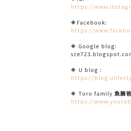
https://www.instag
🔶Facebook:
https://www.facebo
🔶 Google blog:
sze723.blogspot.c
🔶 U blog :
https://blog.ulifes
🔶 Toro family
魚腩
https://www.youtu