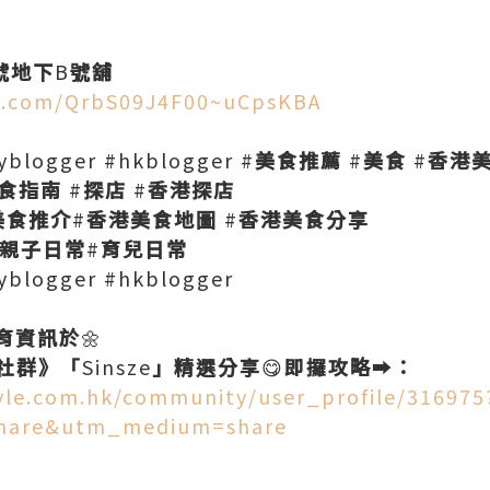
號地下
B
號舖
ce.com/QrbS09J4F00~uCpsKBA
logger #hkblogger #
美食推薦
#
美食
#
香港
食指南
#
探店
#
香港探店
美食推介
#
香港美食地圖
#
香港美食分享
親子日常
#
育兒日常
blogger #hkblogger
育資訊於
🌼
社群》「
Sinsze
」精選分享
😋
即攞攻略
➡️
：
tyle.com.hk/community/user_profile/316975
hare&utm_medium=share