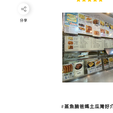
分享
分享
#
蒸魚腩爸媽土瓜灣好