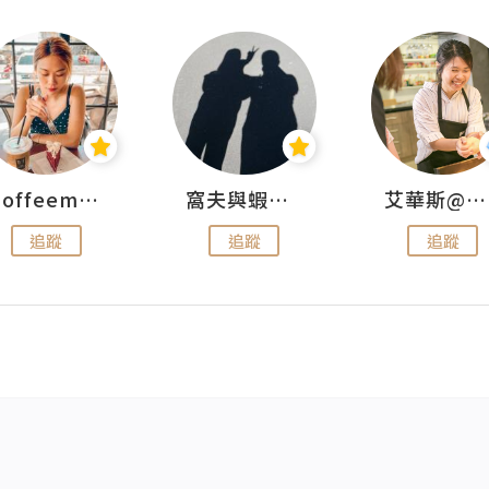
Coffeemeetjojo
窩夫與蝦子餅
艾華斯@鄭大小姐工房
追蹤
追蹤
追蹤