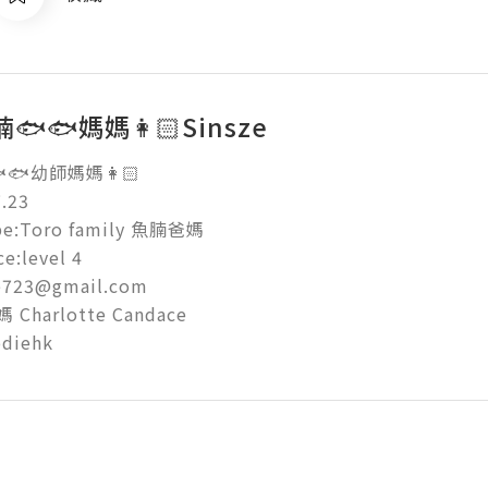
🐟🐟媽媽👩🏻Sinsze
🐟幼師媽媽👩🏻

23

be:Toro family 魚腩爸媽

e:level 4

723@gmail.com

harlotte Candace

diehk 