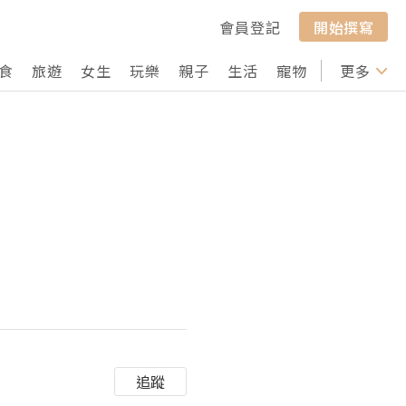
會員登記
開始撰寫
食
旅遊
女生
玩樂
親子
生活
寵物
行山
更多
打卡
追蹤