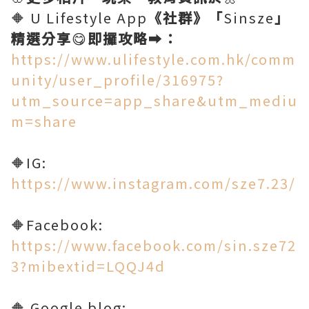
🔶 U Lifestyle App
《社群》「
Sinsze
」
精選分享
😋
即攞攻略
➡️
：
https://www.ulifestyle.com.hk/comm
unity/user_profile/316975?
utm_source=app_share&utm_mediu
m=share
🔶IG:
https://www.instagram.com/sze7.23/
🔶Facebook:
https://www.facebook.com/sin.sze72
3?mibextid=LQQJ4d
🔶 Google blog: