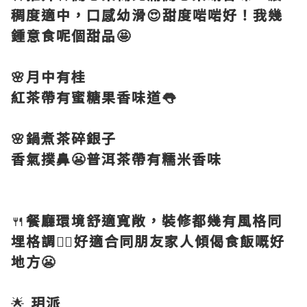
稠度適中，口感幼滑😍甜度啱啱好！我幾
鍾意食呢個甜品🤩
🌸月中有桂
紅茶帶有蜜糖果香味道👅
🌸鍋煮茶碎銀子
香氣撲鼻😬普洱茶帶有糯米香味
🍴
餐廳環境舒適寬敞，裝修都幾有風格同
埋格調👍🏻好適合同朋友家人傾偈食飯嘅好
地方😬
🌟
玥派