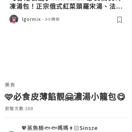
凍湯包！正宗俄式紅菜頭羅宋湯、法式
龍蝦濃湯與生酮膠原蛋白骨頭湯全攻略
Igormix
3小時前
美食
🩷必食皮薄餡靚🤗濃湯小籠包😋
瀏覽次數:169
💖蒸魚楠🐟🐟媽媽👩🏻Sinsze