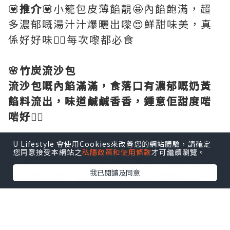
💟
推介
💟小籠包皮薄餡靚🤩內餡飽滿，超
多濃郁嘅湯汁汁爆曬出嚟😍鮮甜味美，真
係好好味👍🏻每次嚟都必食
🌸竹炭流沙包
流沙包嘅內餡滿滿，食落口有濃郁嘅奶黃
餡料流出，味道鹹鹹香香，鍾意佢甜度啱
啱好👍🏻
U Lifestyle 會使用Cookies來改善您的網站體驗，請確定
🌸
蟹粉鍋貼🥟🦀
您同意接受本網站之
私隱政策和使用條款
才可繼續瀏覽。
💟
推介
💟鍋貼
外皮煎至金黃色，焦脆可口
我已閱讀及同意
😬內餡豐富，有鮮肉同埋大量蟹粉喺入
面，仲好Juicy，而且鮮味十足👍🏻
🌸
菜肉雲吞豬骨湯拉麵