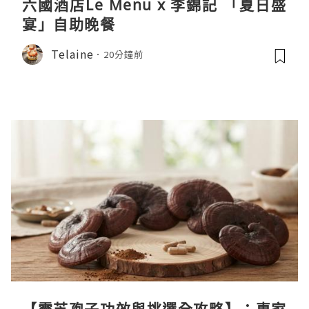
六國酒店Le Menu x 李錦記 「夏日盛
宴」自助晚餐
Telaine
20分鐘前
【靈芝孢子功效與挑選全攻略】：專家