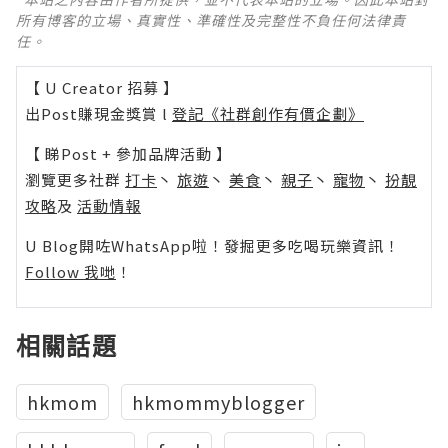
所有博客的立場、真實性、準確性及完整性不負任何法律責
任。
【 U Creator 招募 】
出Post賺現金獎賞 l
登記《社群創作有價企劃》
【 睇Post + 參加品牌活動 】
瀏覽更多社群
打卡
丶
旅遊
丶
美食
丶
親子
丶
寵物
丶
扮靚
攻略
及
活動情報
U Blog開咗WhatsApp啦！發掘更多吃喝玩樂資訊！
Follow 我哋
！
相關話題
hkmom
hkmommyblogger