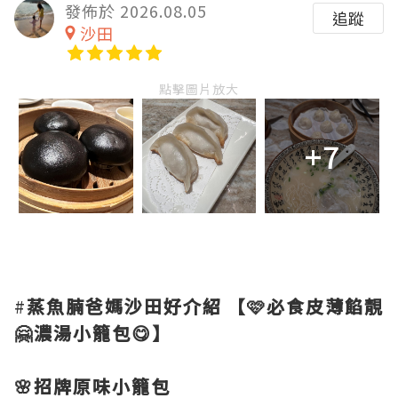
發佈於 2026.08.05
追蹤
沙田
點擊圖片放大
+7
#
蒸魚腩爸媽沙田好介紹
【🩷必食皮薄餡靚
🤗濃湯小籠包😋】
🌸招牌原味小籠包