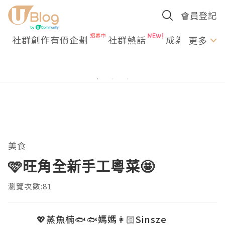
會員登記
社群創作有價企劃
社群熱話
成為U Creato
更多
美食
🩷旺角全新手工粵菜🤩
瀏覽次數:81
💖蒸魚楠🐟🐟媽媽👩🏻Sinsze