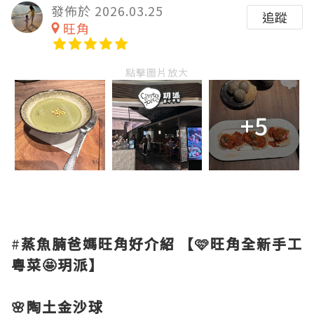
發佈於 2026.03.25
追蹤
旺角
點擊圖片放大
+5
#
蒸魚腩爸媽旺角好介紹
【🩷旺角全新手工
粵菜🤩玥派】
🌸陶土金沙球