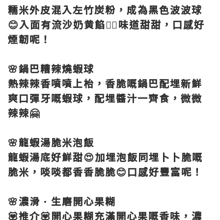
糯米外皮混入左竹炭粉，成為黑色波波球
😊入面有流沙奶黄餡👍🏻味道甜甜，口感好
煙韌呢！
🌸鍋巴糟辣燒蝦球
熱辣辣香噴噴上枱，香脆嘅鍋巴配埋新鮮
爽口彈牙嘅蝦球，配埋醬汁一齊食，微微
辣辣🤗
🌸龍蝦湯脆米泡飯
龍蝦湯底好鮮甜😍加埋泡飯同埋卜卜脆嘅
脆米，啖啖都香香脆脆😊口感好豐富呢！
🌸濃滑
•
生磨開心果糊
💟推介💟開心果糊充滿開心果嘅香味，濃