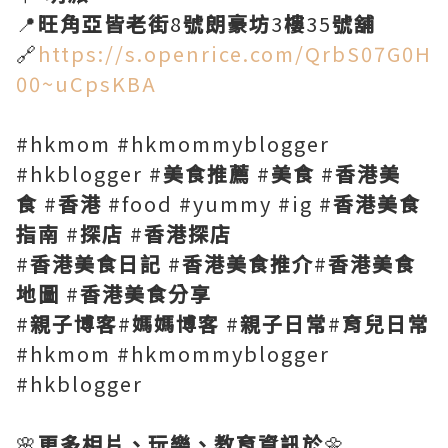
📍
旺角亞皆老街
8
號朗豪坊
3
樓
35
號舖
🔗
https://s.openrice.com/QrbS07G0H
00~uCpsKBA
#hkmom #hkmommyblogger
#hkblogger #
美食推薦
#
美食
#
香港美
食
#
香港
#food #yummy #ig #
香港美食
指南
#
探店
#
香港探店
#
香港美食日記
#
香港美食推介
#
香港美食
地圖
#
香港美食分享
#
親子博客
#
媽媽博客
#
親子日常
#
育兒日常
#hkmom #hkmommyblogger
#hkblogger
🌸
更多相片、玩樂、教育資訊於
🌼