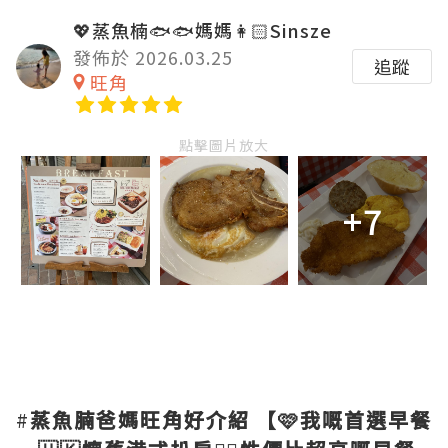
💖蒸魚楠🐟🐟媽媽👩🏻Sinsze
發佈於 2026.03.25
追蹤
旺角
點擊圖片放大
+7
#
蒸魚腩爸媽旺角好介紹
【🩷我嘅首選早餐