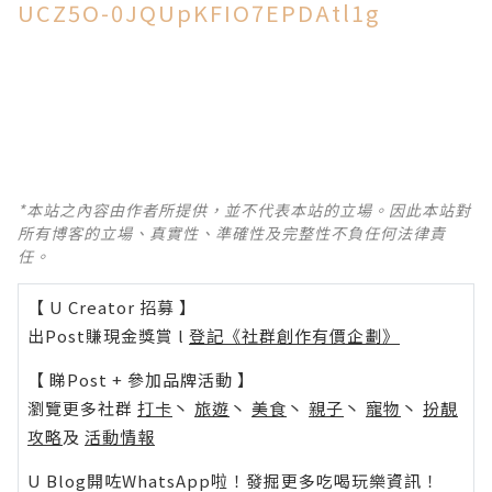
UCZ5O-0JQUpKFIO7EPDAtl1g
*本站之內容由作者所提供，並不代表本站的立場。因此本站對
所有博客的立場、真實性、準確性及完整性不負任何法律責
任。
【 U Creator 招募 】
出Post賺現金獎賞 l
登記《社群創作有價企劃》
【 睇Post + 參加品牌活動 】
瀏覽更多社群
打卡
丶
旅遊
丶
美食
丶
親子
丶
寵物
丶
扮靚
攻略
及
活動情報
U Blog開咗WhatsApp啦！發掘更多吃喝玩樂資訊！