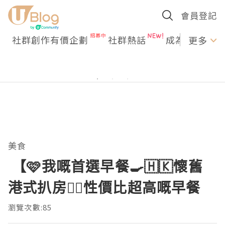
會員登記
社群創作有價企劃
社群熱話
成為U Creato
更多
美食
【🩷我嘅首選早餐🍳🇭🇰懷舊
港式扒房👍🏻性價比超高嘅早餐
瀏覽次數:85