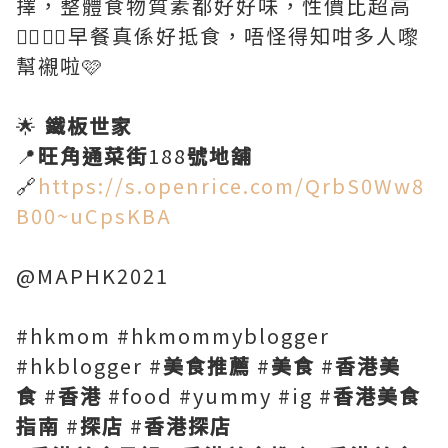
擇，整體食物質素都好好味，性價比超高
👍🏻👍🏻早餐真係好抵食，唔怪得知咁多人嚟
幫襯啦🩷
🌟
鐵板世家
📍
旺角通菜街
188
號地舖
🔗
https://s.openrice.com/QrbS0Ww8
B00~uCpsKBA
@MAPHK2021
#hkmom #hkmommyblogger
#hkblogger #
美食推薦
#
美食
#
香港美
食
#
香港
#food #yummy #ig #
香港美食
指南
#
探店
#
香港探店