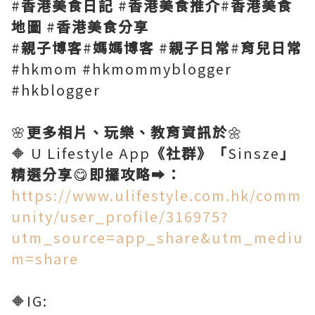
#
香港美食日記
#
香港美食推介
#
香港美食
地圖
#
香港美食分享
#
親子博客
#
媽媽博客
#
親子日常
#
育兒日常
#hkmom #hkmommyblogger
#hkblogger
🌸
更多相片、玩樂、教育資訊於
🌼
🔶 U Lifestyle App
《社群》「
Sinsze
」
精選分享
😋
即攞攻略
➡️
：
https://www.ulifestyle.com.hk/comm
unity/user_profile/316975?
utm_source=app_share&utm_mediu
m=share
🔶IG: