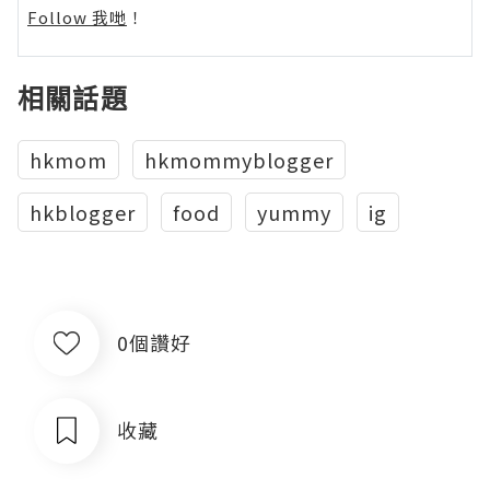
Follow 我哋
！
相關話題
hkmom
hkmommyblogger
hkblogger
food
yummy
ig
0個讚好
收藏