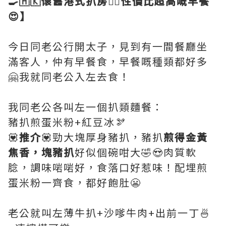
🍳🇭🇰懷舊港式扒房👍🏻性價比超高嘅早餐
😍】
今日同老公行開太子，見到有一間餐廳坐
滿客人，仲有早餐食，早餐嘅種類都好多
🤗我就同老公入左去食！
我同老公各叫左一個扒類麵餐：
豬扒煎蛋米粉+紅豆冰🫘
💟
推介
💟勁大塊厚身豬扒，豬扒
煎得金黃
焦香，塊豬扒
好似個碗咁大🤣😍肉質軟
腍，調味啱啱好，食落口好惹味！配埋煎
蛋米粉一齊食，都好飽肚😬
老公就叫左薄牛扒+沙嗲牛肉+出前一丁🍜