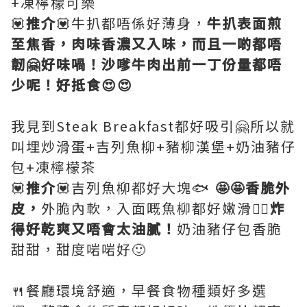
+凍檸檬可樂
💟
推介
💟牛扒都唔係好薄身，
牛扒表面煎
至焦香，肉味香濃又入味，而且一啲都唔
韌🤗好味喎！沙嗲牛肉出前一丁份量都唔
少呢！好抵食😍😍
我見到Steak Breakfast都好吸引🤗所以就
叫埋炒滑蛋+吉列魚柳+豬柳漢堡+奶油豬仔
包+凍檸檬茶
💟
推介
💟吉列魚柳都好大塊🐟
🤩🤩香脆外
皮，
外脆內軟，入面嘅魚柳都好嫩滑👍🏻
炸
得好乾爽又唔會太油膩！
奶油豬仔包香脆
甜甜，甜度啱啱好🙂
🍴餐廳環境舒適，早餐食物種類好多選