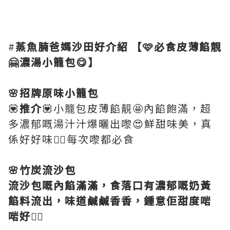
#
蒸魚腩爸媽沙田好介紹
【🩷必食皮薄餡靚
🤗濃湯小籠包😋】
🌸招牌原味小籠包
💟
推介
💟小籠包皮薄餡靚🤩內餡飽滿，超
多濃郁嘅湯汁汁爆曬出嚟😍鮮甜味美，真
係好好味👍🏻每次嚟都必食
🌸竹炭流沙包
流沙包嘅內餡滿滿，食落口有濃郁嘅奶黃
餡料流出，味道鹹鹹香香，鍾意佢甜度啱
啱好👍🏻