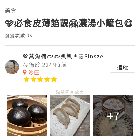
美食
🩷必食皮薄餡靚🤗濃湯小籠包😋
瀏覽次數:35
💖蒸魚楠🐟🐟媽媽👩🏻Sinsze
發佈於 22小時前
追蹤
沙田
點擊圖片放大
+7