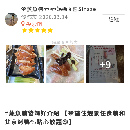
💖蒸魚楠🐟🐟媽媽👩🏻Sinsze
發佈於 2026.03.04
追蹤
尖沙咀
點擊圖片放大
+9
#
蒸魚腩爸媽好介紹
【🩷望住靚景任食羲和
北京烤鴨🦆點心放題😍】