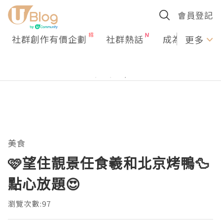
會員登記
社群創作有價企劃
社群熱話
成為U Creato
更多
美食
🩷望住靚景任食羲和北京烤鴨🦆
點心放題😍
瀏覽次數:97