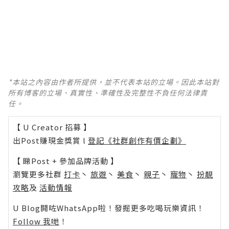
*本站之內容由作者所提供，並不代表本站的立場。因此本站對
所有博客的立場、真實性、準確性及完整性不負任何法律責
任。
【 U Creator 招募 】
出Post賺現金獎賞 l
登記《社群創作有價企劃》
【 睇Post + 參加品牌活動 】
瀏覽更多社群
打卡
丶
旅遊
丶
美食
丶
親子
丶
寵物
丶
扮靚
攻略
及
活動情報
U Blog開咗WhatsApp啦！發掘更多吃喝玩樂資訊！
Follow 我哋
！