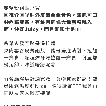
🌸
蟹粉鍋貼🥟🦀
💟
推介
💟鍋貼
外皮煎至金黃色，焦脆可口
😬內餡豐富，有鮮肉同埋大量蟹粉喺入
面，仲好Juicy，而且鮮味十足👍🏻
🌸
菜肉雲吞豬骨湯拉麵
菜肉雲吞皮薄餡靚，豬骨湯底清甜，拉麵
一齊食，配埋彈牙嘅拉麵一齊食，份量都
幾足夠，味道唔錯呢🤩
🍴餐廳環境舒適寬敞，食物質素好高！店
員服務態度好Nice，值得讚賞👍🏻😬我會再
同朋友家人嚟幫襯呢