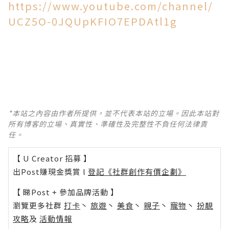
https://www.youtube.com/channel/
UCZ5O-0JQUpKFIO7EPDAtl1g
*本站之內容由作者所提供，並不代表本站的立場。因此本站對
所有博客的立場、真實性、準確性及完整性不負任何法律責
任。
【 U Creator 招募 】
出Post賺現金獎賞 l
登記《社群創作有價企劃》
【 睇Post + 參加品牌活動 】
瀏覽更多社群
打卡
丶
旅遊
丶
美食
丶
親子
丶
寵物
丶
扮靚
攻略
及
活動情報