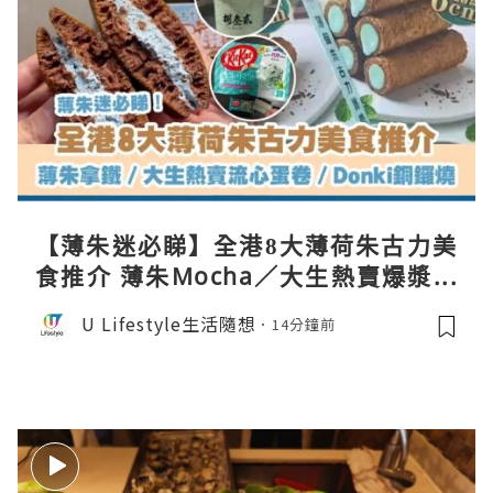
【薄朱迷必睇】全港8大薄荷朱古力美
食推介 薄朱Mocha／大生熱賣爆漿蛋
卷／Donki銅鑼燒
U Lifestyle生活隨想
14分鐘前