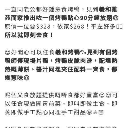
一直同老公都好鍾意食烤鴨，見到
羲和雅
苑而家推出咗一個烤鴨點心90分鐘放題😍
原價一位要$328，依家$268！平左好多👍🏻
所以就即刻去食！
😍好開心可以任食
羲和烤鴨🦆見到有個烤
鴨師傅現場片鴨，烤鴨皮脆肉滑，配埋熱
熱嘅薄餅、醬汁同埋夾住配料一齊食，都
幾惹味😌
呢個又食放題提供嘅嘢食都好豐富😍😍可
以任食現做開胃前菜、即叫即做主食、即
蒸即做手工點心同埋手工甜品🤩👍🏻