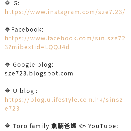
🔶IG:
https://www.instagram.com/sze7.23/
🔶Facebook:
https://www.facebook.com/sin.sze72
3?mibextid=LQQJ4d
🔶 Google blog:
sze723.blogspot.com
🔶 U blog :
https://blog.ulifestyle.com.hk/sinsz
e723
🔶 Toro family
魚腩爸媽
🐟 YouTube: