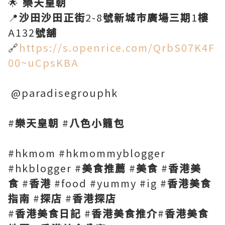
🌟
樂天皇朝
📍
沙田沙田正街
2-8
號新城市廣場三期
1
樓
A132
號舖
🔗
https://s.openrice.com/QrbS07K4F
00~uCpsKBA
@paradisegrouphk
#
樂天皇朝
#
八色小籠包
#hkmom #hkmommyblogger
#hkblogger #
美食推薦
#
美食
#
香港美
食
#
香港
#food #yummy #ig #
香港美食
指南
#
探店
#
香港探店
#
香港美食日記
#
香港美食推介
#
香港美食