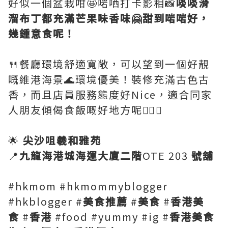
好似一個盆栽咁🤩啱哂打卡影相📸
啖啖滑
溜布丁都充滿芒果味香味🤗甜到啱啱好，
幾鍾意食呢！
🍴餐廳環境舒適寬敞，可以望到一個好靚
嘅維港海景🌊環境優美！裝修充滿古色古
香，而且店員服務態度好Nice，適合同家
人朋友傾偈食飯嘅好地方呢👍🏻😍
🌟
尖沙咀羲和雅苑
📍
九龍海港城海運大廈二階
OTE 203
號舖
#hkmom #hkmommyblogger
#hkblogger #
美食推薦
#
美食
#
香港美
食
#
香港
#food #yummy #ig #
香港美食