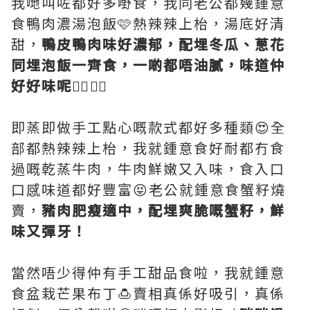
我哋叫咗都好多嘢食，我同老公都幾鍾意
食鴨肉濃湯泡飯🩷熱辣辣上枱，湯底好清
甜，
鴨皮鴨肉味好濃郁，配埋冬瓜、蔥花
同埋泡飯一齊食，一啲都唔油膩，味道仲
好好味呢👍🏻👍🏻
即蒸即做手工點心嘅款式都好多種類😍全
部都熱辣辣上枱，我就鍾意食好耐都冇食
過嘅乾蒸牛肉，牛肉鮮嫩又入味，食入口
口感味道都好豐富😝老公就鍾意食蟹籽燒
賣，
豬肉肥瘦適中，配埋爽脆嘅蟹籽，鮮
味又彈牙！
當然唔少得仲有手工甜品食啦，我就鍾意
食盆栽芒果布丁🍮賣相真係好吸引，真係