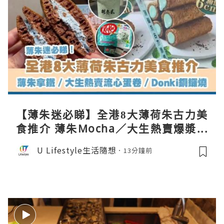
【薄朱迷必睇】全港8大薄荷朱古力美
食推介 薄朱Mocha／大生熱賣爆漿蛋
卷／Donki銅鑼燒
U Lifestyle生活隨想
13分鐘前