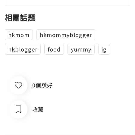
相關話題
hkmom
hkmommyblogger
hkblogger
food
yummy
ig
0個讚好
收藏