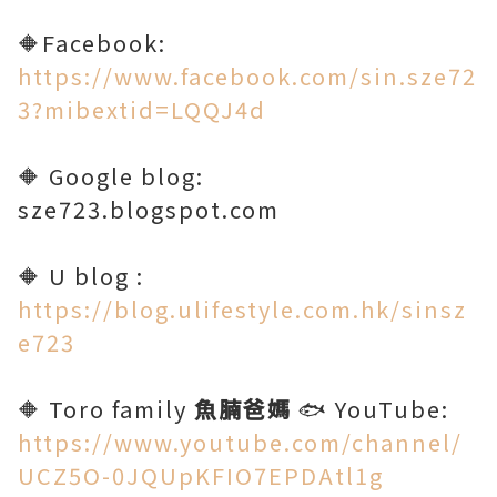
🔶Facebook:
https://www.facebook.com/sin.sze72
3?mibextid=LQQJ4d
🔶 Google blog:
sze723.blogspot.com
🔶 U blog :
https://blog.ulifestyle.com.hk/sinsz
e723
🔶 Toro family
魚腩爸媽
🐟 YouTube:
https://www.youtube.com/channel/
UCZ5O-0JQUpKFIO7EPDAtl1g