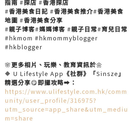
指南
#
探店
#
香港探店
#
香港美食日記
#
香港美食推介
#
香港美食
地圖
#
香港美食分享
#
親子博客
#
媽媽博客
#
親子日常
#
育兒日常
#hkmom #hkmommyblogger
#hkblogger
🌸
更多相片、玩樂、教育資訊於
🌼
🔶 U Lifestyle App
《社群》「
Sinsze
」
精選分享
😋
即攞攻略
➡️
：
https://www.ulifestyle.com.hk/comm
unity/user_profile/316975?
utm_source=app_share&utm_mediu
m=share