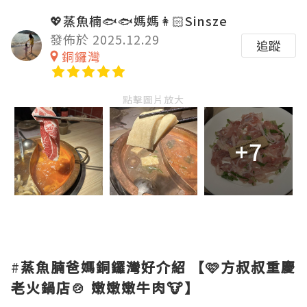
💖蒸魚楠🐟🐟媽媽👩🏻Sinsze
發佈於 2025.12.29
追蹤
銅鑼灣
點擊圖片放大
+7
#
蒸魚腩爸媽銅鑼灣好介紹
【🩷方叔叔重慶
老火鍋店🍲 嫩嫩嫩牛肉🐮】