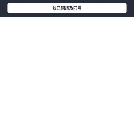
日餐湯+
朱古力咖啡☕️
我已閱讀及同意
💟
推介
💟
盲鰽魚肉肉質鮮嫩，口感滑溜，
油脂豐富😍配埋香草檸檬牛油🧈味道清新
👅酸甜又開胃🤤但係唔同嘅但係唔同嘅蔬
菜新鮮蔬菜一齊食，好味呀😋
🌸香濃泰式奶茶梳乎厘班戟🥞
💟
推介
💟梳乎厘班戟
口感輕盈，食入口充
滿濃郁的蛋香味🤗 班戟上面仲有好香濃嘅
泰式奶茶醬，食到有奶茶香味👅甜度啱啱
好，甜而不膩！
🍴餐廳環境舒適寬敞，氣氛環境都好舒
服，食物質素都好高，好好味，適合同朋
友家人食飯好好地方😍👍🏻