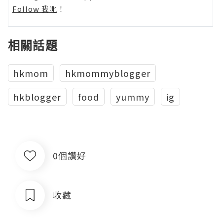
Follow 我哋
！
相關話題
hkmom
hkmommyblogger
hkblogger
food
yummy
ig
0個讚好
收藏