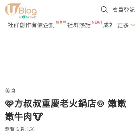
會員登記
社群創作有價企劃
社群熱話
成為U Creato
更多
美食
🩷方叔叔重慶老火鍋店🍲 嫩嫩
嫩牛肉🐮
瀏覽次數:150