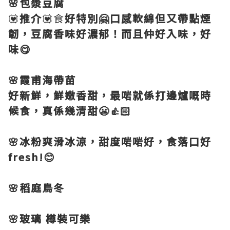
🌸包漿豆腐
💟
推介
💟食
好特別🤗口感軟綿但又帶點煙
韌，豆腐香味好濃郁！而且仲好入味，好
味😋
🌸霞甫海帶苗
好新鮮，鮮嫩香甜，最啱就係打邊爐嘅時
候食，真係幾清甜😬👍🏻
🌸冰粉爽滑冰涼，甜度啱啱好，食落口好
fresh!😊
🌸稻庭鳥冬
🌸玻璃 樽裝可樂