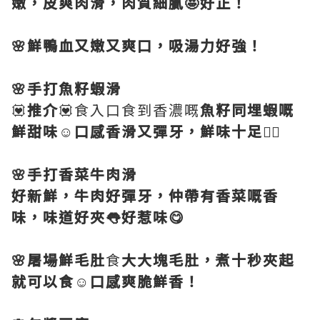
嫩，皮爽肉滑，肉質細膩🤩好正！
🌸鮮鴨血又嫩又爽口，吸湯力好強！
🌸手打魚籽蝦滑
💟
推介
💟食入口食到香濃嘅
魚籽同埋蝦嘅
鮮甜味☺️口感香滑又彈牙，鮮味十足👍🏻
🌸手打香菜牛肉滑
好新鮮，牛肉好彈牙，仲帶有香菜嘅香
味，味道好夾👅好惹味😋
🌸屠場鮮毛肚
食
大大塊毛肚，煮十秒夾起
就可以食☺️口感爽脆鮮香！