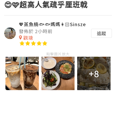
😍🩷超高人氣疏乎厘班戟
💖蒸魚楠🐟🐟媽媽👩🏻Sinsze
發佈於 2小時前
追蹤
觀塘
點擊圖片放大
+8