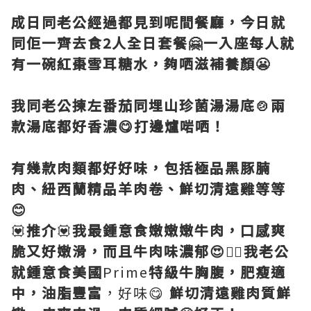
成日同老公經過都見到呢間餐廳，今日就
同佢一齊去食2人全日套餐🤗一入座每人就
有一碗紅棗雪耳糖水，夠哂滋補養顏😬
我同老公揀左番茄同埋山珍菌湯湯底🍲兩
款湯底都好香濃😋打邊爐啱哂！
有幾款肉類都好好味，包括極品黑豚腩
肉、紐西蘭精品羊肉卷、鮮切清遠雞等等
😊
💟
推介
💟
我最鍾意食嫩嫩嫩牛肉，口感爽
脆又好嫩滑，而且牛肉味濃郁😍👍🏻我老公
就鍾意食美國
Prime
特級牛胸腹，肥瘦適
中，油脂豐富
，好味😋
鮮切清遠雞肉質鮮