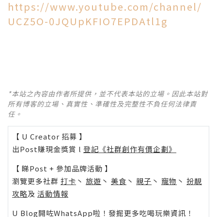
https://www.youtube.com/channel/
UCZ5O-0JQUpKFIO7EPDAtl1g
*本站之內容由作者所提供，並不代表本站的立場。因此本站對
所有博客的立場、真實性、準確性及完整性不負任何法律責
任。
【 U Creator 招募 】
出Post賺現金獎賞 l
登記《社群創作有價企劃》
【 睇Post + 參加品牌活動 】
瀏覽更多社群
打卡
丶
旅遊
丶
美食
丶
親子
丶
寵物
丶
扮靚
攻略
及
活動情報
U Blog開咗WhatsApp啦！發掘更多吃喝玩樂資訊！