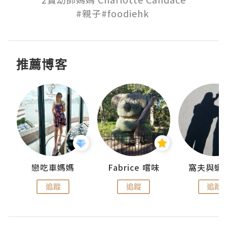
#親子#foodiehk 
推薦博客
戀吃車媽媽
Fabrice 嚐味
窩夫與蝦
追蹤
追蹤
追蹤