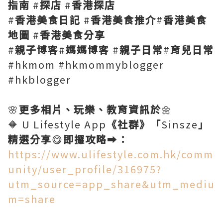
指南
#
探店
#
香港探店
#
香港美食日記
#
香港美食推介
#
香港美食
地圖
#
香港美食分享
#
親子博客
#
媽媽博客
#
親子日常
#
育兒日常
#hkmom #hkmommyblogger
#hkblogger
🌸
更多相片、玩樂、教育資訊於
🌼
🔶 U Lifestyle App
《社群》「
Sinsze
」
精選分享
😋
即攞攻略
➡️
：
https://www.ulifestyle.com.hk/comm
unity/user_profile/316975?
utm_source=app_share&utm_mediu
m=share