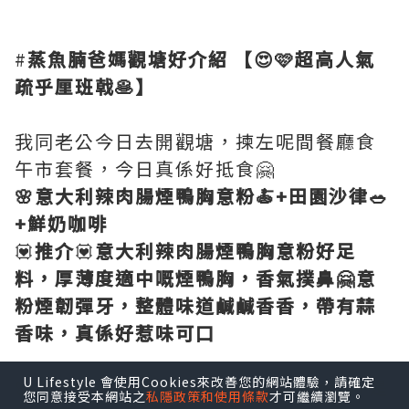
#
蒸魚腩爸媽觀塘好介紹
【😍🩷超高人氣
疏乎厘班戟🥞】
我同老公今日去開觀塘，揀左呢間餐廳食
午市套餐，今日真係好抵食🤗
🌸意大利辣肉腸煙鴨胸意粉🍝+田園沙律🥗
+鮮奶咖啡
💟
推介
💟
意大利辣肉腸煙鴨胸意粉好足
料，厚薄度適中嘅煙鴨胸，香氣撲鼻🤗意
粉煙韌彈牙，整體味道鹹鹹香香，帶有蒜
香味，真係好惹味可口
U Lifestyle 會使用Cookies來改善您的網站體驗，請確定
🌸香草檸檬牛油焗盲鰽配茴香意式燴菜+是
您同意接受本網站之
私隱政策和使用條款
才可繼續瀏覽。