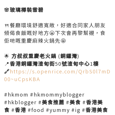
🌸玻璃樽裝雪碧
🍴餐廳環境舒適寬敞，好適合同家人朋友
傾偈食飯嘅好地方😬下次會再黎幫襯，食
佢哋嘅重慶麻辣火鍋先🤩
🌟
方叔叔重慶老火鍋
(
銅鑼灣
)
📍
香港銅鑼灣渣甸街
50
號渣甸中心
1
樓
🔗
https://s.openrice.com/QrbS0l7mD
00~uCpsKBA
#hkmom #hkmommyblogger
#hkblogger #
美食推薦
#
美食
#
香港美
食
#
香港
#food #yummy #ig #
香港美食