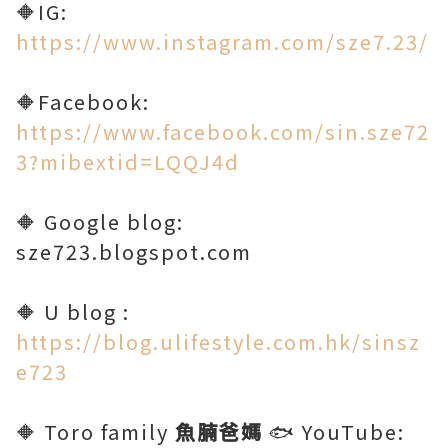
🔶IG:
https://www.instagram.com/sze7.23/
🔶Facebook:
https://www.facebook.com/sin.sze72
3?mibextid=LQQJ4d
🔶 Google blog:
sze723.blogspot.com
🔶 U blog :
https://blog.ulifestyle.com.hk/sinsz
e723
🔶 Toro family
魚腩爸媽
🐟 YouTube: