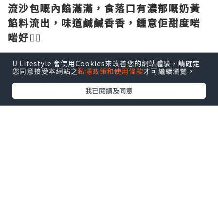
流沙包嘅內餡滿滿，食落口有濃郁嘅奶黃
餡料流出，味道鹹鹹香香，鍾意佢甜度啱
啱好👍🏻
U Lifestyle 會使用Cookies來改善您的網站體驗，請確定
🌸
蟹粉鍋貼🥟🦀
您同意接受本網站之
私隱政策和使用條款
才可繼續瀏覽。
💟
推介
💟鍋貼
外皮煎至金黃色，焦脆可口
我已閱讀及同意
😬內餡豐富，有鮮肉同埋大量蟹粉喺入
面，仲好Juicy，而且鮮味十足👍🏻
🌸
菜肉雲吞豬骨湯拉麵
菜肉雲吞皮薄餡靚，豬骨湯底清甜，拉麵
一齊食，配埋彈牙嘅拉麵一齊食，份量都
幾足夠，味道唔錯呢🤩
🍴餐廳環境舒適寬敞，食物質素好高！店