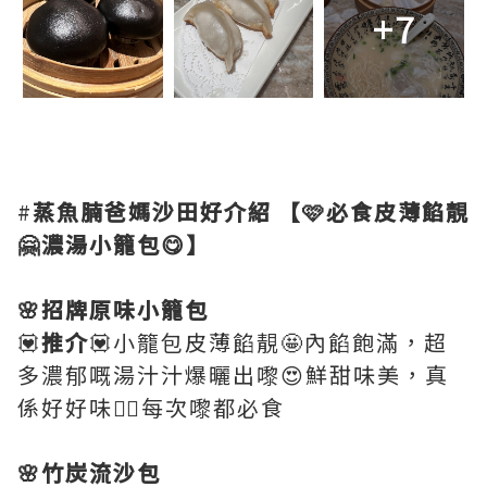
+7
#
蒸魚腩爸媽沙田好介紹
【🩷必食皮薄餡靚
🤗濃湯小籠包😋】
🌸招牌原味小籠包
💟
推介
💟小籠包皮薄餡靚🤩內餡飽滿，超
多濃郁嘅湯汁汁爆曬出嚟😍鮮甜味美，真
係好好味👍🏻每次嚟都必食
🌸竹炭流沙包