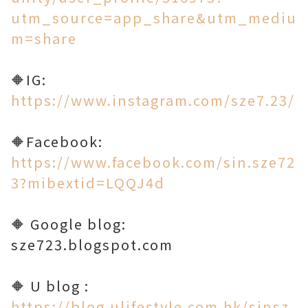
utm_source=app_share&utm_mediu
m=share
🔶IG:
https://www.instagram.com/sze7.23/
🔶Facebook:
https://www.facebook.com/sin.sze72
3?mibextid=LQQJ4d
🔶 Google blog:
sze723.blogspot.com
🔶 U blog :
https://blog.ulifestyle.com.hk/sinsz