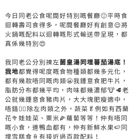
今日同老公食呢間好特別嘅餐廳🙂平時食
迴轉壽司食得多，呢間餐廳好有創意😌將
火鍋嘅配料以迴轉嘅形式輸送帶呈現，都
真係幾特別😍
我同老公分別揀左
菌皇湯同埋蕃茄湯底！
我地
都覺得呢度嘅食物種類都幾多元化，
都有幾款唔同嘅肉類😬我鍾意食肥牛片，
脂肪分布都幾平均，肉味都幾濃郁🐮🥩老
公就幾鍾意食豬肉片，大大塊肥瘦適中，
唔錯👍🏻除左肉類之外，蔬菜🥬例如有西蘭
花🥦娃娃菜、粟米🌽蘿蔔等等！仲有唔同
嘅小食，連鴨血都有，仲有新鮮水果🍉同
埋雪糕食🍦有接近過百款配料！