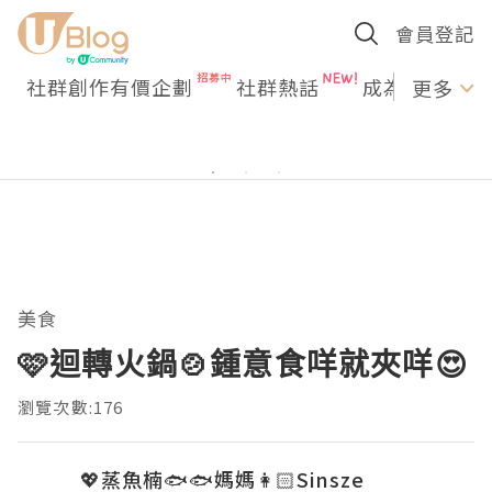
會員登記
社群創作有價企劃
社群熱話
成為U Creato
更多
美食
🩷迴轉火鍋🍲鍾意食咩就夾咩😍
瀏覽次數:176
💖蒸魚楠🐟🐟媽媽👩🏻Sinsze