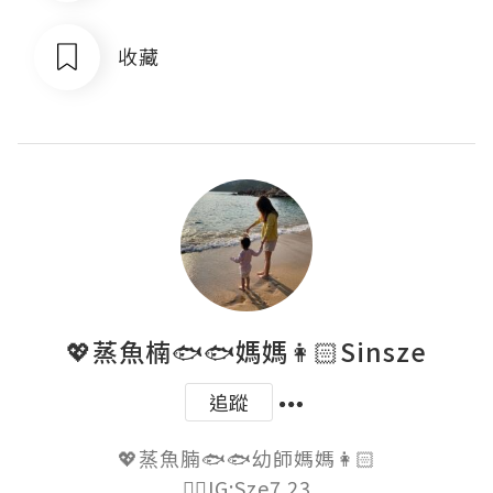
收藏
💖蒸魚楠🐟🐟媽媽👩🏻Sinsze
追蹤
💖蒸魚腩🐟🐟幼師媽媽👩🏻

👉🏻IG:Sze7.23
