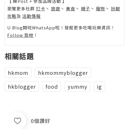
【 睇Post + 參加品牌活動 】
瀏覽更多社群
打卡
丶
旅遊
丶
美食
丶
親子
丶
寵物
丶
扮靚
攻略
及
活動情報
U Blog開咗WhatsApp啦！發掘更多吃喝玩樂資訊！
Follow 我哋
！
相關話題
hkmom
hkmommyblogger
hkblogger
food
yummy
ig
0個讚好