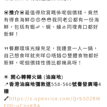
💟
推介
💟最值得欣賞嘅係呢個價錢，竟然
有得食海鮮😍😍😳😳我同老公都有一份海
鮮，包括有蝦🦐、蜆、蠔🦪同埋青口都好
新鮮！
🍴餐廳環境光線充足，我鍾意一人一鍋，
自己想食咩就夾咩😌唔錯😊整體食物都好
新鮮，呢個價錢性價比都幾高呀！
🌟
開心轉轉火鍋
(
油麻地
)
📍
香港油麻地彌敦道
558-560
號譽發廣場
4
樓
🔗
https://s.openrice.com/QrbS02BW
F00~uCpsKBA