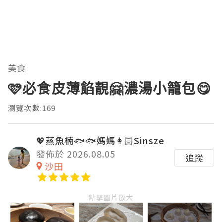
美食
🩷必食皮薄餡靚🤗濃湯小籠包😋
瀏覽次數:169
💖蒸魚楠🐟🐟媽媽👩🏻Sinsze
發佈於 2026.08.05
追蹤
沙田
點擊圖片放大