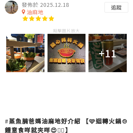
發佈於 2025.12.18
追蹤
油麻地
點擊圖片放大
+11
#
蒸魚腩爸媽油麻地好介紹
【🩷迴轉火鍋🍲
鍾意食咩就夾咩😍👍🏻】