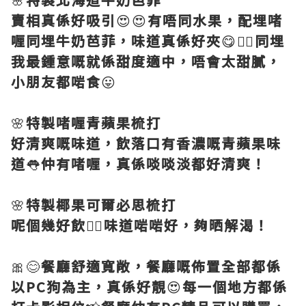
賣相真係好吸引
😍😍
有唔同水果，配埋啫
喱同埋牛奶芭菲，味道真係好夾
😋👍🏻
同埋
我最鍾意嘅就係甜度適中，唔會太甜膩，
小朋友都啱食
😛
🌸
特製啫喱青蘋果梳打
好清爽嘅味道，飲落口有香濃嘅青蘋果味
道
👅
仲有啫喱，真係啖啖淡都好清爽！
🌸
特製椰果可爾必思梳打
呢個幾好飲
👍🏻
味道啱啱好，夠晒解渴！
🎀😊
餐廳舒適寬敞，餐廳嘅佈置全部都係
以PC狗為主，真係好靚
😍
每一個地方都係