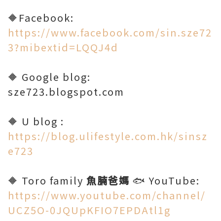
🔶Facebook:
https://www.facebook.com/sin.sze72
3?mibextid=LQQJ4d
🔶 Google blog:
sze723.blogspot.com
🔶 U blog :
https://blog.ulifestyle.com.hk/sinsz
e723
🔶 Toro family
魚腩爸媽
🐟 YouTube:
https://www.youtube.com/channel/
UCZ5O-0JQUpKFIO7EPDAtl1g