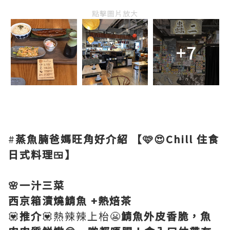
點擊圖片放大
+7
#
蒸魚腩爸媽旺角好介紹
【🩷😍Chill 住食
日式料理🍱】
🌸一汁三菜
西京箱漬燒鯖魚 +熱焙茶
💟
推介
💟熱辣辣上枱😬
鯖魚外皮香脆，魚