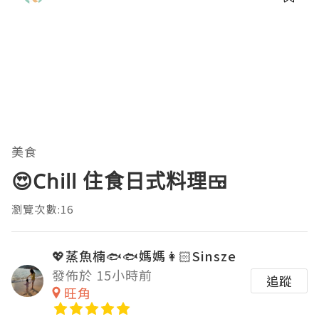
美食
😍Chill 住食日式料理🍱
瀏覽次數:16
💖蒸魚楠🐟🐟媽媽👩🏻Sinsze
發佈於 15小時前
追蹤
旺角