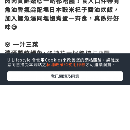
肉肉質鮮嫩😍一啲都唔腥！食入口仲帶有
魚油香氣🤗配埋日本穀米杞子醬油炊飯，
加入鰹魚湯同埋慢煮蛋一齊食，真係好好
味😋
🌸 一汁三菜
清酒醬燒鰻魚
+洛神花青檸紫梳打🍋‍🟩
U Lifestyle 會使用Cookies來改善您的網站體驗，請確定
💟
推介
💟一上枱就聞到香噴噴😊厚厚嘅鰻
您同意接受本網站之
私隱政策和使用條款
才可繼續瀏覽。
魚
後外皮微微焦香🤗好肥美👍🏻充滿魚油脂
我已閱讀及同意
香味😊味道唔錯👍🏻👅將慢煮蛋同埋日本穀米
杞子醬油炊飯撈均再食，好好味😋味道好
夾好特別呀，份量都唔少，食到好飽呢！
🌸
New York Cheesecake
芝士味好濃郁，我同老公都好鍾意佢甜度