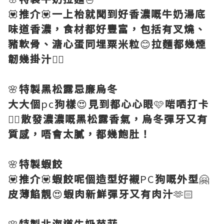
💟
推介
💟
一上枱就聞到好香濃嘅牛奶湯底
味道香濃，食材都好豐富，包括有叉燒、
豬軟骨、溏心蛋同埋粟米粒
😊
拉麵都幾煙
韌幾掛汁
👍🏻
🌸
特製黑松露忌廉烏冬
大大個
pc
狗樣
😍
見到都心心眼
🩷
啱哂打卡
👍🏻
散發濃濃嘅黑松露香氣，烏冬彈牙又有
質感，唔會太膩，都幾飽肚！
🌸
特製蝦餃
💟
推介
💟
蝦餃呢個造型好襯
PC
狗嘅外型
🤗
皮薄餡靚
😍
蝦肉新鮮彈牙又有肉汁
🫶🏻
🌸
特製北海道牛奶芭菲