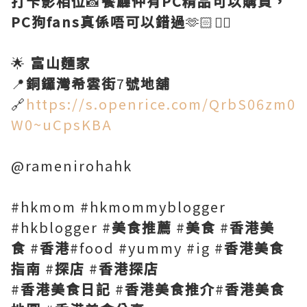
打卡影相位
📸
餐廳仲有PC精品可以購買，
PC狗fans真係唔可以錯過
🫶🏻👍🏻
🌟
富山麵家
📍
銅鑼灣希雲街
7
號地舖
🔗
https://s.openrice.com/QrbS06zm0
W0~uCpsKBA
@ramenirohahk
#hkmom #hkmommyblogger
#hkblogger #
美食推薦
#
美食
#
香港美
食
#
香港
#food #yummy #ig #
香港美食
指南
#
探店
#
香港探店
#
香港美食日記
#
香港美食推介
#
香港美食