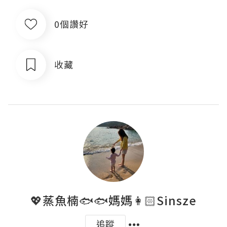
0個讚好
收藏
💖蒸魚楠🐟🐟媽媽👩🏻Sinsze
追蹤