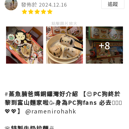
追蹤
發佈於 2024.12.16
點擊圖片放大
+8
#
蒸魚腩爸媽銅鑼灣好介紹
【
😍
PC狗終於
黎到富山麵家啦
🥳
身為PC狗fans 必去
🙋🏻‍♀️
💖💖
】
@ramenirohahk
🌸
特製牛奶拉麵
🍜