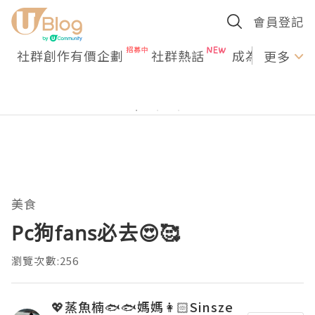
會員登記
社群創作有價企劃
社群熱話
成為U Creato
更多
美食
Pc狗fans必去😍🥰
瀏覽次數:256
💖蒸魚楠🐟🐟媽媽👩🏻Sinsze