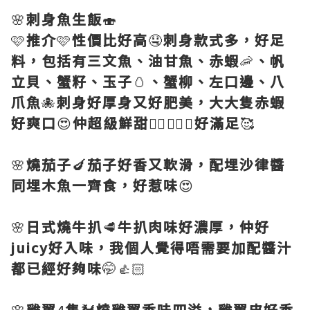
🌸
刺身魚生飯
🍣
🩷
推介
🩷
性價比好高
🤤
刺身款式多，好足
料，包括有三文魚、油甘魚、赤蝦
🦐
、帆
立貝、蟹籽、玉子
🥚
、蟹柳、左口邊、八
爪魚
🐙
刺身好厚身又好肥美，大大隻赤蝦
好爽口
😍
仲超級鮮甜
👍🏻👍🏻🤩
好滿足
🥰
🌸
燒茄子
🍆
茄子好香又軟滑，配埋沙律醬
同埋木魚一齊食，好惹味
😍
🌸
日式燒牛扒
🥩
牛扒肉味好濃厚，仲好
juicy好入味，我個人覺得唔需要加配醬汁
都已經好夠味
🤭👍🏻
🌸
雞翼
4
隻
🐓
燒雞翼香味四溢，雞翼皮好香