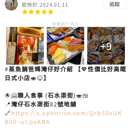
追蹤
發佈於 2024.01.11
點擊圖片放大
+9
#
蒸魚腩爸媽灣仔好介紹
【
💖
性價比好高嘅
日式小店
🍣😋
】
🌟🤗
職人食事
(
石水渠街
)🍣🍱
📍
灣仔石水渠街
82
號地舖
🔗
https://s.openrice.com/QrbS0xUK
B00~uCpsKBA