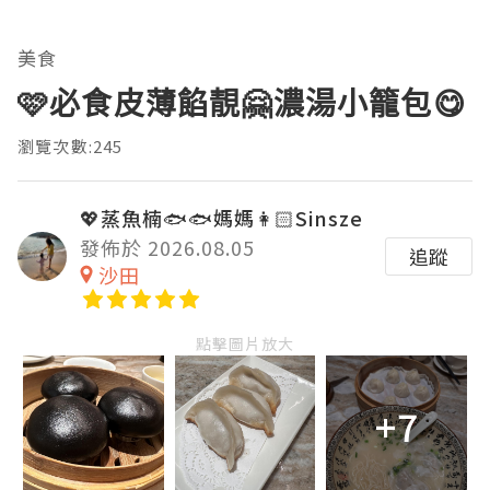
美食
🩷必食皮薄餡靚🤗濃湯小籠包😋
瀏覽次數:245
💖蒸魚楠🐟🐟媽媽👩🏻Sinsze
發佈於 2026.08.05
追蹤
沙田
點擊圖片放大
+7