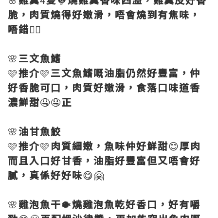
脆，肉質燒得好嫩滑，唔會燒到有焦味，
唔錯
👍🏻
🌸
三文魚鰭
🩷
推介
🩷
三文魚鰭嘅油脂仍然好豐富，仲
好香脆可口，肉質好嫩滑，食落口味道香
濃鮮甜
🤤🤤
正
🌸
油甘魚鮫
🩷
推介
🩷
肉質細嫩，魚味仲好鮮甜
😊
厚肉
而且入口好甘香，油脂好豐富但又唔會好
膩，真係好好味
😋🤗
🌸
雞泡魚干
🐡
燒雞泡魚乾好香口，好有嚼