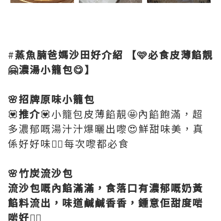
#
蒸魚腩爸媽沙田好介紹
【🩷必食皮薄餡靚
🤗濃湯小籠包😋】
🌸招牌原味小籠包
💟
推介
💟小籠包皮薄餡靚🤩內餡飽滿，超
多濃郁嘅湯汁汁爆曬出嚟😍鮮甜味美，真
係好好味👍🏻每次嚟都必食
🌸竹炭流沙包
流沙包嘅內餡滿滿，食落口有濃郁嘅奶黃
餡料流出，味道鹹鹹香香，鍾意佢甜度啱
啱好👍🏻