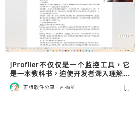
JProfiler不仅仅是一个监控工具，它
是一本教科书，迫使开发者深入理解JV
M的内存模型、垃圾回收机制和并发原
正版软件分享
9小時前
理。通过直观的可视化数据，它将抽象
的性能问题具象化为代码行号。对于一
名追求卓越的Java