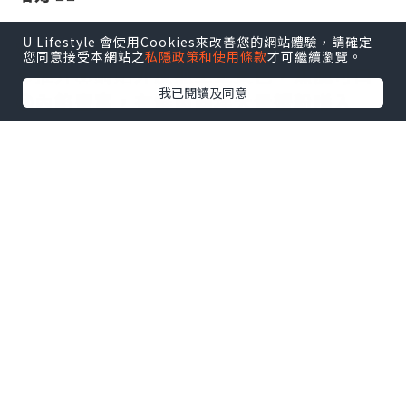
U Lifestyle 會使用Cookies來改善您的網站體驗，請確定
🌸
蟹粉鍋貼🥟🦀
您同意接受本網站之
私隱政策和使用條款
才可繼續瀏覽。
💟
推介
💟鍋貼
外皮煎至金黃色，焦脆可口
我已閱讀及同意
😬內餡豐富，有鮮肉同埋大量蟹粉喺入
面，仲好Juicy，而且鮮味十足👍🏻
🌸
菜肉雲吞豬骨湯拉麵
菜肉雲吞皮薄餡靚，豬骨湯底清甜，拉麵
一齊食，配埋彈牙嘅拉麵一齊食，份量都
幾足夠，味道唔錯呢🤩
🍴餐廳環境舒適寬敞，食物質素好高！店
員服務態度好Nice，值得讚賞👍🏻😬我會再
同朋友家人嚟幫襯呢