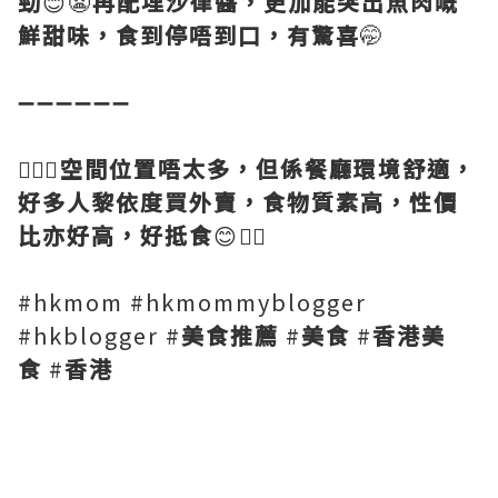
勁
😊😬
再配埋沙律醬，更加能突出魚肉嘅
鮮甜味，食到停唔到口，有驚喜
🤭
➖➖➖➖➖➖
💁🏻‍♀️
空間位置唔太多，但係餐廳環境舒適，
好多人黎依度買外賣，食物質素高，性價
比亦好高，好抵食
😊👍🏻
#hkmom #hkmommyblogger
#hkblogger #
美食推薦
#
美食
#
香港美
食
#
香港