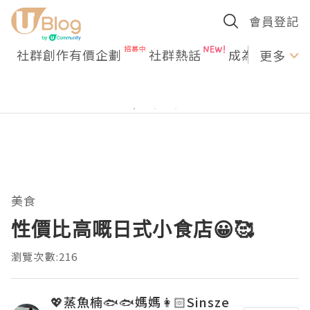
會員登記
社群創作有價企劃
社群熱話
成為U Creato
更多
美食
性價比高嘅日式小食店😀🥰
瀏覽次數:216
💖蒸魚楠🐟🐟媽媽👩🏻Sinsze