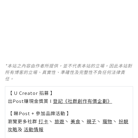
*本站之內容由作者所提供，並不代表本站的立場。因此本站對
所有博客的立場、真實性、準確性及完整性不負任何法律責
任。
【 U Creator 招募 】
出Post賺現金獎賞 l
登記《社群創作有價企劃》
【 睇Post + 參加品牌活動 】
瀏覽更多社群
打卡
丶
旅遊
丶
美食
丶
親子
丶
寵物
丶
扮靚
攻略
及
活動情報